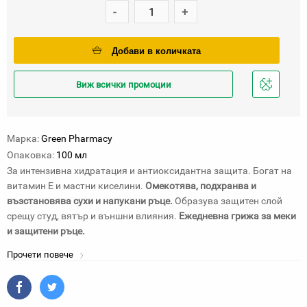
-
+
Добави в количката
Виж всички промоции
Добави
в
любими
Марка:
Green Pharmacy
Опаковка:
100 мл
За интензивна хидратация и антиоксидантна защита. Богат на
витамин Е и мастни киселини.
Омекотява, подхранва и
възстановява сухи и напукани ръце.
Образува защитен слой
срещу студ, вятър и външни влияния.
Ежедневна грижа за меки
и защитени ръце.
Прочети повече