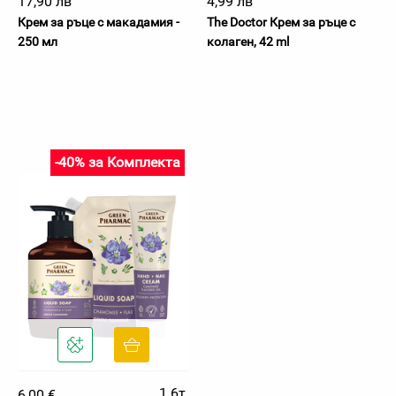
17,90 лв
4,99 лв
Крем за ръце с макадамия -
The Doctor Крем за ръце с
250 мл
колаген, 42 ml
-40% за Комплекта
1.6т.
6,00 €