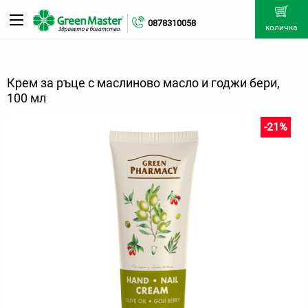
0878310058
количка
Крем за ръце с маслиново масло и годжи бери,
100 мл
-21%