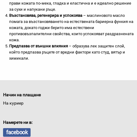
прави кожата по-мека, гладка и еластична и е идеално решение
за сухи и напукани ръце.
Възстановява, регенерира и успокоява
– маслиновото масло
помага за възстановяването на естествената бариерна функия на
кожата, докато годжи берито има естествени
противовъзпалителни свойства, които успокояват раздразнената
кожа.
Предпазва от външни влияния
– образува лек защитен слой,
който предпазва ръцете от вредни фактори като студ, вятър и
химикали.
Начин на плащане
На куриер
Намерете ни в:
facebook