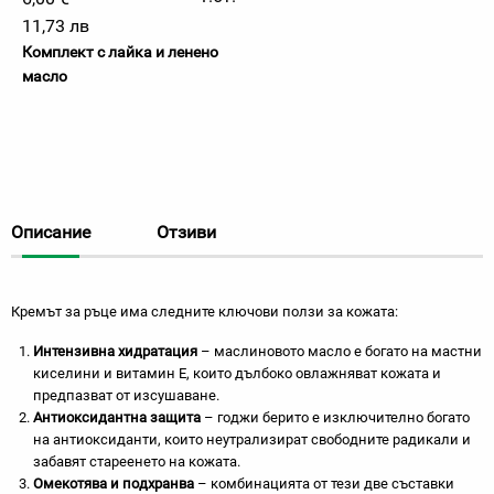
11,73 лв
Комплект с лайка и ленено
масло
Описание
Отзиви
Кремът за ръце има следните ключови ползи за кожата:
Интензивна хидратация
– маслиновото масло е богато на мастни
киселини и витамин Е, които дълбоко овлажняват кожата и
предпазват от изсушаване.
Антиоксидантна защита
– годжи берито е изключително богато
на антиоксиданти, които неутрализират свободните радикали и
забавят стареенето на кожата.
Омекотява и подхранва
– комбинацията от тези две съставки