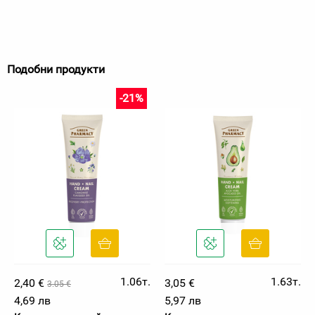
Подобни продукти
-21%
1.06т.
1.63т.
2,40 €
3,05 €
3.05 €
4,69 лв
5,97 лв