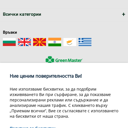
Всички категории
Връзки
Ние ценим поверителността Ви!
За нас
Условия за доставка
Конфиденциалност на информацията
Общи условия
Ние използваме бисквитки, за да подобрим
Декларация за личните данни
Често задавани въпроси
изживяването Ви при сърфиране, за да показваме
Контакти
персонализирани реклами или съдържание и да
Грийн Мастър Груп ООД, 1309 София, ул. Пиротска 151, Телефон:
анализираме нашия трафик. С кликването върху
070070220
„Приемам всички“, Вие се съгласявате с използването
на бисквитки от наша страна.
© 1998-2020 Green Master Group Ltd, All rights reserved.
Developed by
Sirma CI