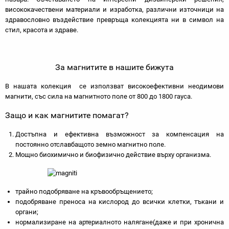
висококачествени материали и изработка, различни източници на
здравословно въздействие превръща колекцията ни в символ на
стил, красота и здраве.
За магнитите в нашите бижута
В нашата колекция се използват високоефективни неодимови
магнити, със сила на магнитното поле от 800 до 1800 гауса.
Защо и как магнитите помагат?
Достъпна и ефективна възможност за компенсация на
постоянно отславбащото земно магнитно поле.
Мощно биохимично и биофизично действие върху организма.
трайно подобряване на кръвообръщението;
подобряване преноса на кислород до всички клетки, тъкани и
органи;
нормализиране на артериалното налягане(даже и при хронична