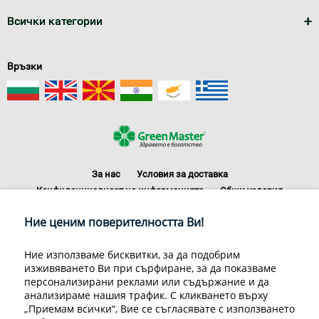
Всички категории
Връзки
За нас
Условия за доставка
Конфиденциалност на информацията
Общи условия
Декларация за личните данни
Често задавани въпроси
Ние ценим поверителността Ви!
Контакти
Грийн Мастър Груп ООД, 1309 София, ул. Пиротска 151, Телефон:
Ние използваме бисквитки, за да подобрим
070070220
изживяването Ви при сърфиране, за да показваме
© 1998-2020 Green Master Group Ltd, All rights reserved.
персонализирани реклами или съдържание и да
анализираме нашия трафик. С кликването върху
Developed by
Sirma CI
„Приемам всички“, Вие се съгласявате с използването