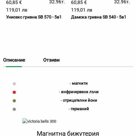
32.96т.
32.96т.
60,85 €
60,85 €
119,01 лв
119,01 лв
Унисекс гривна SB 570 - 5в1
Дамска гривна SB 540 - 5в1
Описание
Отзиви
-
магнити
-
инфрачервени
лъчи
-
отрицателни
йони
-
германий
Магнитна бижутерия