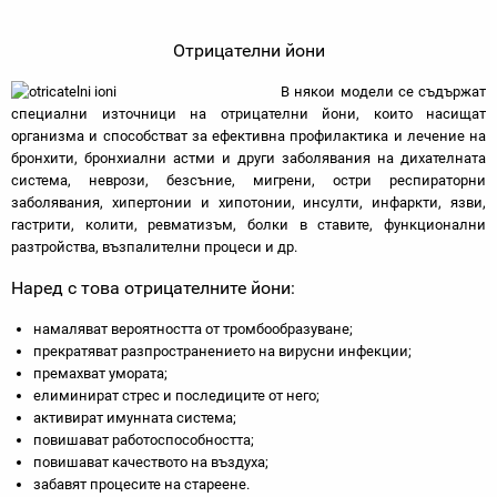
Отрицателни йони
В някои модели се съдържат
специални източници на отрицателни йони, които насищат
организма и способстват за ефективна профилактика и лечение на
бронхити, бронхиални астми и други заболявания на дихателната
система, неврози, безсъние, мигрени, остри респираторни
заболявания, хипертонии и хипотонии, инсулти, инфаркти, язви,
гастрити, колити, ревматизъм, болки в ставите, функционални
разтройства, възпалителни процеси и др.
Наред с това отрицателните йони:
намаляват вероятността от тромбообразуване;
прекратяват разпространението на вирусни инфекции;
премахват умората;
елиминират стрес и последиците от него;
активират имунната система;
повишават работоспособността;
повишават качеството на въздуха;
забавят процесите на стареене.