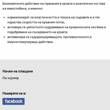
Биохомичното действие на германия в кръвта е аналогично на това
на хемоглобина, а именно:
нормализират се еластичността и тонуса на съдовете и в тях
нараства скоростта на кръвния поток;
активира се цялостното оздравяване на кръвоносната система и
подобряване на съсирването на кръвта;
активизира се съдоразширяващото, противооточното и
имуностимулиращо действие.
Начин на плащане
На куриер
Намерете ни в:
facebook