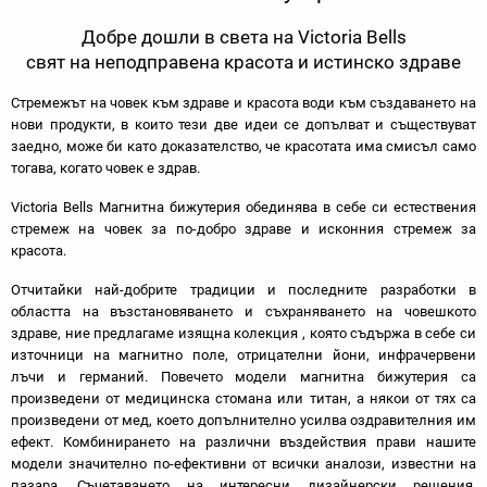
Добре дошли в света на Victoria Bells
свят на неподправена красота и истинско здраве
Стремежът на човек към здраве и красота води към създаването на
нови продукти, в които тези две идеи се допълват и съществуват
заедно, може би като доказателство, че красотата има смисъл само
тогава, когато човек е здрав.
Victoria Bells Магнитна бижутерия обединява в себе си естествения
стремеж на човек за по-добро здраве и исконния стремеж за
красота.
Отчитайки най-добрите традиции и последните разработки в
областта на възстановяването и съхраняването на човешкото
здраве, ние предлагаме изящна колекция , която съдържа в себе си
източници на магнитно поле, отрицателни йони, инфрачервени
лъчи и германий. Повечето модели магнитна бижутерия са
произведени от медицинска стомана или титан, а някои от тях са
произведени от мед, което допълнително усилва оздравителния им
ефект. Комбинирането на различни въздействия прави нашите
модели значително по-ефективни от всички аналози, известни на
пазара. Съчетаването на интересни дизайнерски решения,