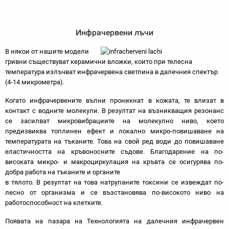
Инфрачервени лъчи
В някои от нашите модели
гривни съществуват керамични вложки, които при телесна
температура излъчват инфрачервена светлина в далечния спектър
(4-14 микрометра).
Когато инфрачервените вълни проникнат в кожата, те влизат в
контакт с водните молекули. В резултат на възникващия резонанс
се засилват микровибрациите на молекулно ниво, което
предизвиква топлинен ефект и локално микро-повишаване на
температурата на тъканите. Това на свой ред води до повишаване
еластичността на кръвоносните съдове. Благодарение на по-
високата микро- и макроциркулация на кръвта се осигурява по-
добра работа на тъканите и органите
в тялото. В резултат на това натрупаните токсини се извеждат по-
лесно от организма и се възстановява по-високото ниво на
работоспособност на клетките.
Появата на пазара на Технологията на далечния инфрачервен