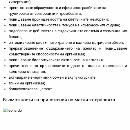
хипертония);
препятстване образуването и ефективно разбиване на
групировки от еритроцити и тромбоцити;
повишаване проницаемостта на клетъчните мембрани;
повишаване еластичността и тонуса на кръвоносните съдове;
подобряване дейността на ендокринната система и хормоналния
баланс;
оптимизиране клетъчното хранене и калиево-натриевия обмен;
преразпределение съдържанието на желязо и повишаване
кръвотворните способности на организма;
повишаване биологическата активност на магнезия;
пречистване на кръвоносните съдове от шлаки, холестерол и
калциеви отлагания;
активиране енергийния обмен в акупунктурните
точки на организма;
болкоуспокояващ ефект
Възможности за приложения на магнитотерапията