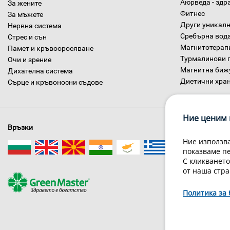
Аюрведа - здр
За жените
Фитнес
За мъжете
Други уникалн
Нервна система
Сребърна вод
Стрес и сън
Магнитотерап
Памет и кръвооросяване
Турмалинови 
Очи и зрение
Магнитна биж
Дихателна система
Диетични хра
Сърце и кръвоносни съдове
Ние ценим 
Връзки
Ние използва
показваме п
С кликването
от наша стра
За нас
Политика за 
Гри