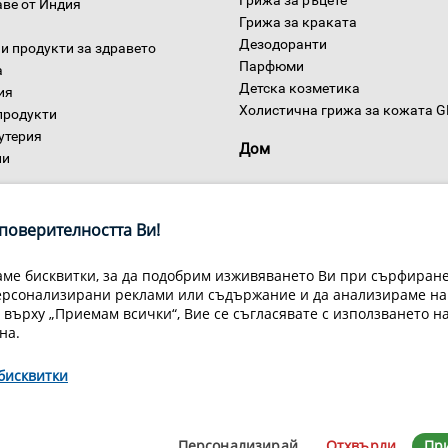
Грижа за ръцете
аве от Индия
Грижа за краката
Дезодоранти
и продукти за здравето
Парфюми
а
Детска козметика
ия
Холистична грижа за кожата 
продукти
утерия
Дом
ни
поверителността Ви!
ме бисквитки, за да подобрим изживяването Ви при сърфиране,
ерсонализирани реклами или съдържание и да анализираме на
 върху „Приемам всички“, Вие се съгласявате с използването н
на.
Условия за доставка
Конфиденциалност на информацията
Общи
Декларация за личните данни
Често задавани въпроси
Контакти
бисквитки
йн Мастър Груп ООД, 1309 София, ул. Пиротска 151, Телефон: 07007
© 1998-2020 Green Master Group Ltd, All rights reserved.
Персонализирай
Отхвърли
Пр