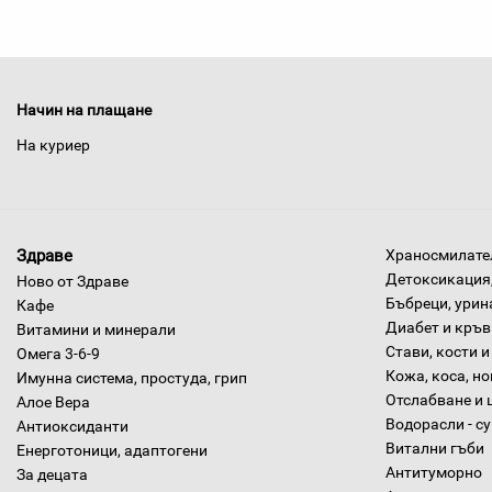
Начин на плащане
На куриер
Здраве
Храносмилател
Детоксикация,
Ново от Здраве
Бъбреци, урин
Кафе
Диабет и кръв
Витамини и минерали
Стави, кости и
Омега 3-6-9
Кожа, коса, н
Имунна система, простуда, грип
Отслабване и 
Алое Вера
Водорасли - с
Антиоксиданти
Витални гъби
Енерготоници, адаптогени
Антитуморно
За децата