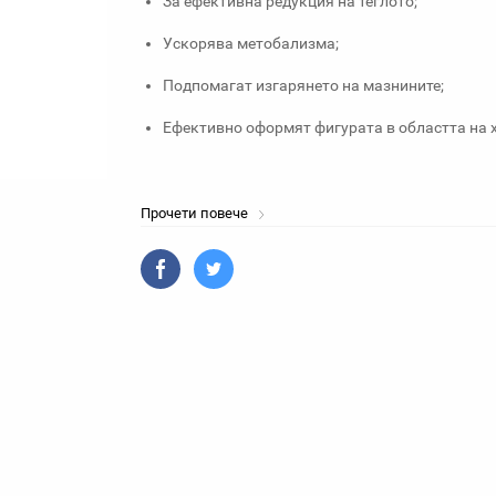
За ефективна редукция на теглото;
Ускорява метобализма;
Подпомагат изгарянето на мазнините;
Ефективно оформят фигурата в областта на х
Прочети повече