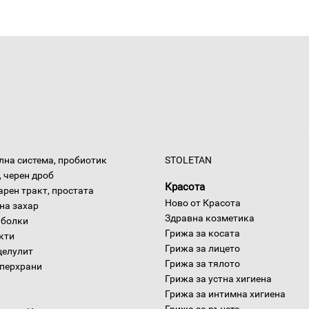
на система, пробиотик
STOLETAN
 черен дроб
Красота
арен тракт, простата
Ново от Красота
на захар
Здравна козметика
 болки
Грижа за косата
окти
Грижа за лицето
целулит
Грижа за тялото
уперхрани
Грижа за устна хигиена
Грижа за интимна хигиена