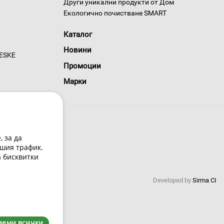
Други уникални продукти от Дом
Екологично почистване SMART
Каталог
Новини
GESKE
Промоции
Марки
 за да
шия трафик.
а бисквитки
 условия
Developed by
Sirma CI
0220
иеми всички