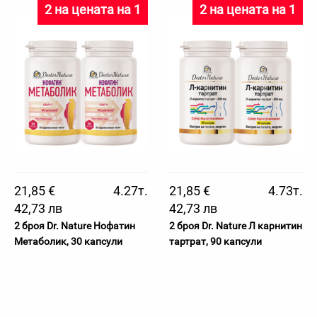
2 на цената на 1
2 на цената на 1
21,85 €
4.27т.
21,85 €
4.73т.
42,73 лв
42,73 лв
2 броя Dr. Nature Нофатин
2 броя Dr. Nature Л карнитин
Метаболик, 30 капсули
тартрат, 90 капсули