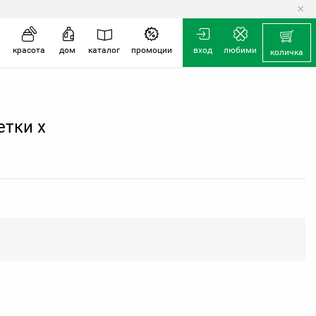
×
количка
красота
дом
каталог
промоции
вход
любими
количка
етки х