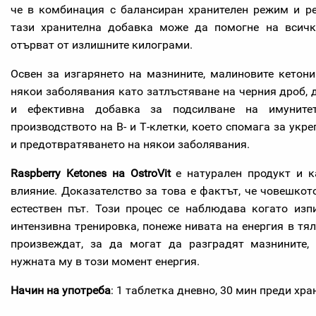
че в комбинация с балансиран хранителен режим и ре
тази хранителна добавка може да помогне на всичк
отърват от излишните килограми.
Освен за изгарянето на мазнините, малиновите кетон
някои заболявания като затлъстяване на черния дроб, д
и ефективна добавка за подсилване на имуните
производството на В- и Т-клетки, което спомага за укр
и предотвратяването на някои заболявания.
Raspberry Ketones на OstroVit
е натурален продукт и к
влияние. Доказателство за това е фактът, че човешкот
естествен път. Този процес се наблюдава когато изп
интензивна тренировка, понеже нивата на енергия в тял
произвеждат, за да могат да разградят мазнините,
нужната му в този момент енергия.
Начин на употреба
: 1 таблетка дневно, 30 мин преди хра