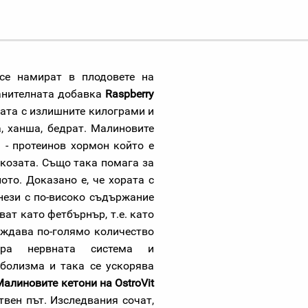
се намират в плодовете на
ранителната добавка
Raspberry
ата с излишните килограми и
, ханша, бедрат. Малиновите
 - протеинов хормон който е
козата. Също така помага за
то. Доказано е, че хората с
нези с по-високо съдържание
ат като фетбърнър, т.е. като
ождава по-голямо количество
ира нервната система и
болизма и така се ускорява
Малиновите кетони на OstroVit
твен път. Изследвания сочат,