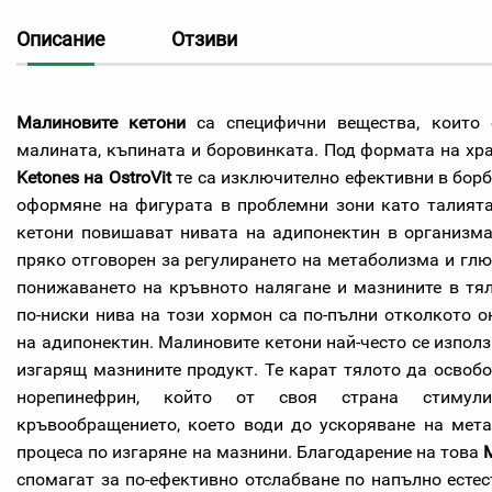
Описание
Отзиви
Малиновите кетони
са специфични вещества, които 
малината, къпината и боровинката. Под формата на х
Ketones на OstroVit
те са изключително ефективни в борб
оформяне на фигурата в проблемни зони като талията
кетони повишават нивата на адипонектин в организма
пряко отговорен за регулирането на метаболизма и глю
понижаването на кръвното налягане и мазнините в тяло
по-ниски нива на този хормон са по-пълни отколкото о
на адипонектин. Малиновите кетони най-често се използв
изгарящ мазнините продукт. Те карат тялото да освоб
норепинефрин, който от своя страна стимул
кръвообращението, което води до ускоряване на мета
процеса по изгаряне на мазнини. Благодарение на това
спомагат за по-ефективно отслабване по напълно естес