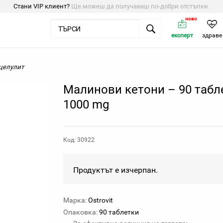
Стани VIP клиент?
Ще можеш да получаваш по-добри отстъпки.
ново
експерт
здраве
 целулит
Малинови кетони – 90 табл
1000 mg
Код: 30922
Продуктът е изчерпан.
Марка:
Ostrovit
Опаковка:
90 таблетки