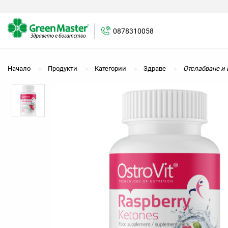
0878310058
0878310058
Начало
Продукти
Категории
Здраве
Отслабване и