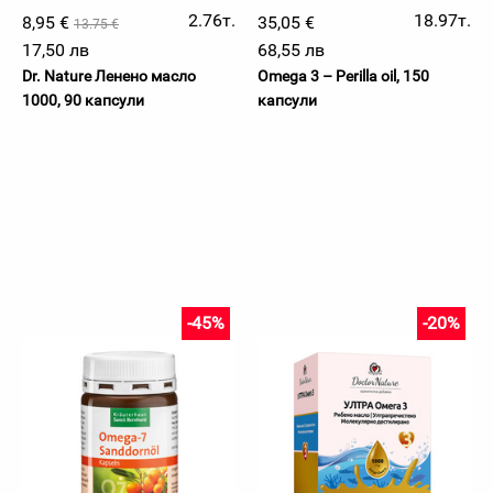
2.76т.
18.97т.
8,95 €
35,05 €
13.75 €
17,50 лв
68,55 лв
Dr. Nature Ленено масло
Omega 3 – Perilla oil, 150
1000, 90 капсули
капсули
-45%
-20%