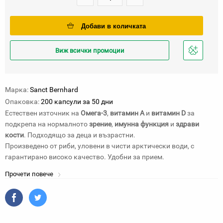
Добави в количката
Виж всички промоции
Добави
в
любими
Марка:
Sanct Bernhard
Опаковка:
200 капсули за 50 дни
Естествен източник на
Омега-3
,
витамин A
и
витамин D
за
подкрепа на нормалното
зрение
,
имунна функция
и
здрави
кости
. Подходящо за деца и възрастни.
Произведено от риби, уловени в чисти арктически води, с
гарантирано високо качество. Удобни за прием.
Прочети повече