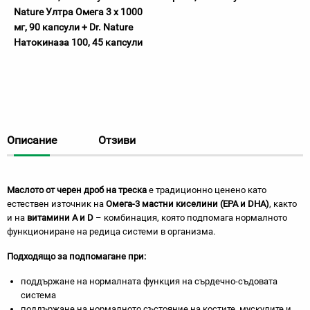
Nature Ултра Омега 3 х 1000
мг, 90 капсули + Dr. Nature
Натокиназа 100, 45 капсули
Описание
Отзиви
Маслото от черен дроб на треска
е традиционно ценено като
естествен източник на
Омега-3 мастни киселини (EPA и DHA)
, както
и на
витамини А и D
– комбинация, която подпомага нормалното
функциониране на редица системи в организма.
Подходящо за подпомагане при:
поддържане на нормалната функция на сърдечно-съдовата
система
поддържане на нормалното състояние на костите, мускулите и