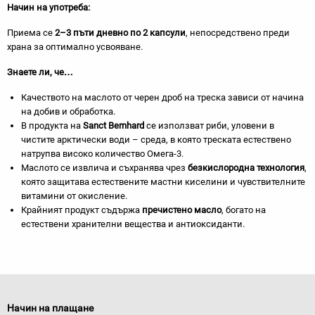
Начин на употреба:
Приема се
2–3 пъти дневно по 2 капсули
, непосредствено преди
храна за оптимално усвояване.
Знаете ли, че…
Качеството на маслото от черен дроб на треска зависи от начина
на добив и обработка.
В продукта на
Sanct Bernhard
се използват риби, уловени в
чистите арктически води – среда, в която треската естествено
натрупва високо количество Омега-3.
Маслото се извлича и съхранява чрез
безкислородна технология
,
която защитава естествените мастни киселини и чувствителните
витамини от окисление.
Крайният продукт съдържа
пречистено масло
, богато на
естествени хранителни вещества и антиоксиданти.
Начин на плащане