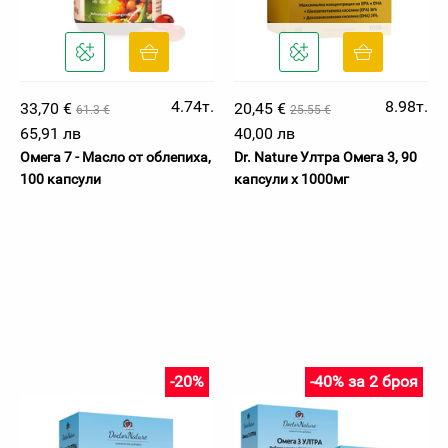
4.74т.
8.98т.
33,70 €
20,45 €
61.3 €
25.55 €
65,91 лв
40,00 лв
Омега 7 - Масло от облепиха,
Dr. Nature Ултра Омега 3, 90
100 капсули
капсули х 1000мг
-20%
-40% за 2 броя