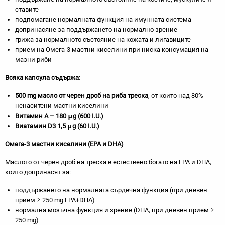
ставите
подпомагане нормалната функция на имунната система
допринасяне за поддържането на нормално зрение
грижа за нормалното състояние на кожата и лигавиците
прием на Омега-3 мастни киселини при ниска консумация на
мазни риби
Всяка капсула съдържа:
500 mg масло от черен дроб на риба треска
, от които над 80%
ненаситени мастни киселини
Витамин А – 180 μg (600 I.U.)
Виатамин D3 1,5 μg (60 I.U.)
Омега-3 мастни киселини (EPA и DHA)
Маслото от черен дроб на треска е естествено богато на EPA и DHA,
които допринасят за:
поддържането на нормалната сърдечна функция (при дневен
прием ≥ 250 mg EPA+DHA)
нормална мозъчна функция и зрение (DHA, при дневен прием ≥
250 mg)