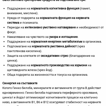
Поддържане на
нормалната когнитивна функция
(памет,
внимание, мислене).
Нужда от подкрепа за
нормалната функция на нервната
система
и психиката.
Периоди на
интензивно умствено натоварване
и необходимост от
фокус.
Намаляване на чувството за
умора и изтощение
.
Поддържане на
нормалния енергиен метаболизъм
в организма.
Подпомагане на
нормалната умствена дейност
(чрез
пантотенова киселина).
Защита на клетките от
оксидативен стрес
(благодарение на
цинка).
Поддържане на
нормалното производство на хормони
на
щитовидната жлеза (чрез йод).
Обща подкрепа за жизнеността и тонуса на организма.
Синергия на съставките
Когато Гинко билоба, минералите и витамините от група B действат
едновременно: Гинко билоба подпомага периферното оросяване,
цинкът и йодът оптимизират когнитивните процеси на клетъчно
ниво, а витамините B1, B6 и B12 осигуряват стабилност на нервните