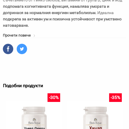
Съчетанието от Гинко билоба, витамини от група B, цинк и йод
подпомага когнитивната функция, намалява умората и
допринася за нормалния енергиен метаболизъм.
Идеална
подкрепа за активен ум и психична устойчивост при умствено
натоварване.
Прочети повече
Подобни продукти
-30%
-35%