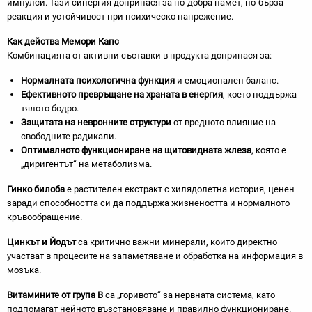
импулси. Тази синергия допринася за по-добра памет, по-бърза
реакция и устойчивост при психическо напрежение.
Как действа Мемори Капс
Комбинацията от активни съставки в продукта допринася за:
Нормалната психологична функция
и емоционален баланс.
Ефективното превръщане на храната в енергия
, което поддържа
тялото бодро.
Защитата на невронните структури
от вредното влияние на
свободните радикали.
Оптималното функциониране на щитовидната жлеза
, която е
„диригентът“ на метаболизма.
Гинко билоба
е растителен екстракт с хилядолетна история, ценен
заради способността си да поддържа жизнеността и нормалното
кръвообращение.
Цинкът и Йодът
са критично важни минерали, които директно
участват в процесите на запаметяване и обработка на информация в
мозъка.
Витамините от група B
са „горивото“ за нервната система, като
подпомагат нейното възстановяване и правилно функциониране.