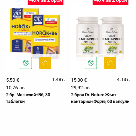
-40% за 2 броя
-40% за 2 броя
1.48т.
4.13т.
5,50 €
15,30 €
10,76 лв
29,92 лв
2 бр. Магнезий+B6, 30
2 броя Dr. Nature Жълт
таблетки
кантарион Форте, 60 капсули