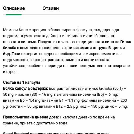
Описание
Отзиви
Мемори Капс е прецизно балансирана формула, създадена да
подпомага умствената дейност и физиологичния баланс на
нервната система. Продуктът съчетава традиционната сила на
Гинко
билоба
с комплекс от жизненоважни
витамини от група B
,
цинк
и
йод
. Тази синергия осигурява необходимите микроелементи за
поддържане на концентрацията, паметта и когнитивната
устойчивост, особено в периоди на повишено умствено натоварване
и стрес.
Състав на 1 капсула
Всяка капсула съдържа:
Екстракт от листа на гинко билоба (50:1) –
50 mg; ниацин (B3) – 16 mg; пантотенова киселина (B5) – 6 mg;
витамин B6 – 1,4 mg; витамин B1 – 1,1 mg; фолиева киселина – 200
μg; биотин – 50 μg; витамин B12 – 2,5 μg; йод – 150 μg; цинк – 5 mg.
Препоръчителна дневна доза:
1 капсула дневно по време на
хранене, приета с достатъчно вода.
Sanct Bernhard препоръчва продукта за подпомагане при: