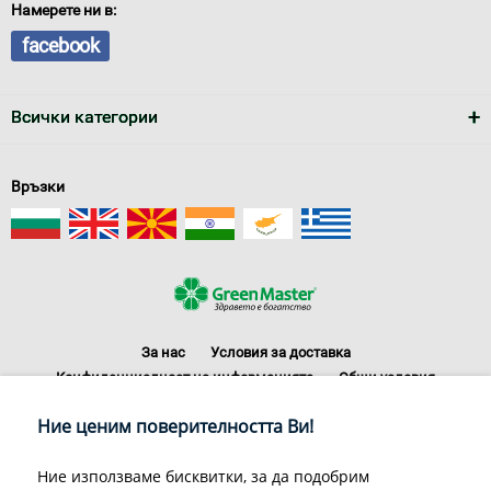
Намерете ни в:
facebook
Всички категории
Връзки
За нас
Условия за доставка
Конфиденциалност на информацията
Общи условия
Декларация за личните данни
Често задавани въпроси
Ние ценим поверителността Ви!
Контакти
Грийн Мастър Груп ООД, 1309 София, ул. Пиротска 151, Телефон:
Ние използваме бисквитки, за да подобрим
070070220