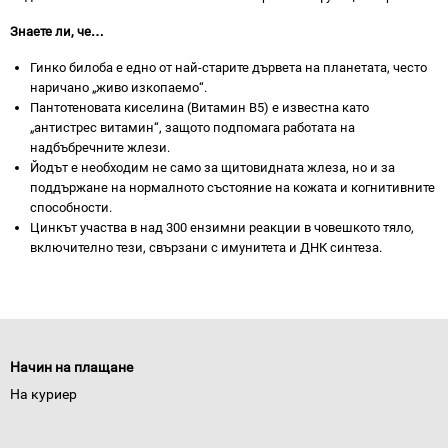
Знаете ли, че…
Гинко билоба е едно от най-старите дървета на планетата, често
наричано „живо изкопаемо“.
Пантотеновата киселина (Витамин B5) е известна като
„антистрес витамин“, защото подпомага работата на
надбъбречните жлези.
Йодът е необходим не само за щитовидната жлеза, но и за
поддържане на нормалното състояние на кожата и когнитивните
способности.
Цинкът участва в над 300 ензимни реакции в човешкото тяло,
включително тези, свързани с имунитета и ДНК синтеза.
Начин на плащане
На куриер