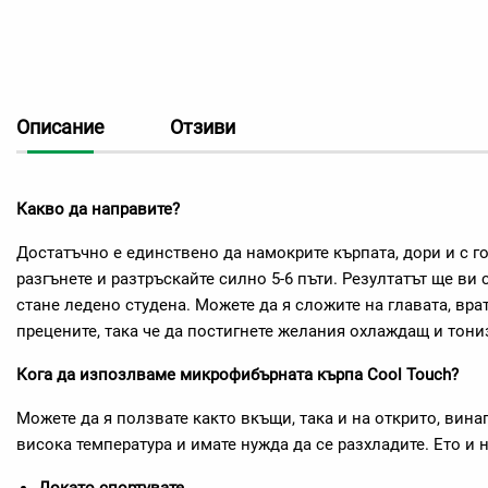
Описание
Отзиви
Какво да направите?
Достатъчно е единствено да намокрите кърпата, дори и с го
разгънете и разтръскайте силно 5-6 пъти. Резултатът ще в
стане ледено студена. Можете да я сложите на главата, вра
прецените, така че да постигнете желания охлаждащ и тони
Кога да изпозлваме микрофибърната кърпа Cool Touch?
Можете да я ползвате както вкъщи, така и на открито, вина
висока температура и имате нужда да се разхладите. Ето и 