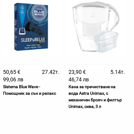
50,65 €
27.42т.
23,90 €
5.14т.
99,06 лв
46,74 лв
Sistema Blue Wave -
Кана за пречистване на
Помощник за сън и релакс
вода Astra Unimax, с
механичен брояч и филтър
Unimax, сива, 3 л