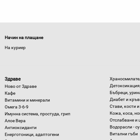
Начин на плащане
На куриер
Здраве
Храносмилател
Детоксикация,
Ново от Здраве
Бъбреци, урин
Кафе
Диабет и кръв
Витамини и минерали
Стави, кости и
Омега 3-6-9
Кожа, коса, н
Имунна система, простуда, грип
Отслабване и 
Алое Вера
Водорасли - с
Антиоксиданти
Витални гъби
Енерготоници, адаптогени