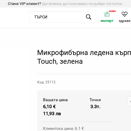
Стани VIP клиент?
Ще можеш да получаваш по-добри отстъпки.
ново
експерт
здраве
Микрофибърна ледена кърп
Touch, зелена
Код: 25112
Вашата цена
Точки
6,10 €
3.3т.
11,93 лв
Клиентска цена: 6.1 €