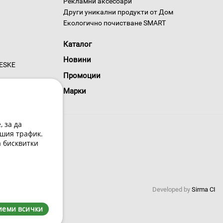
Рекламни аксесоари
Други уникални продукти от Дом
Екологично почистване SMART
Каталог
Новини
GESKE
Промоции
Марки
 за да
шия трафик.
а бисквитки
 условия
Developed by
Sirma CI
иеми всички
0220