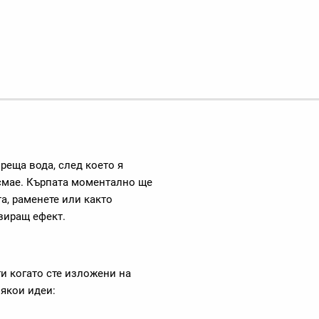
реща вода, след което я
и смае. Кърпата моментално ще
та, раменете или както
зиращ ефект.
ги когато сте изложени на
някои идеи: