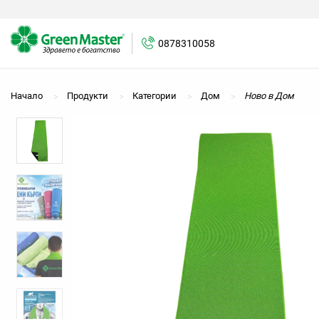
0878310058
0878310058
Начало
Продукти
Категории
Дом
Ново в Дом