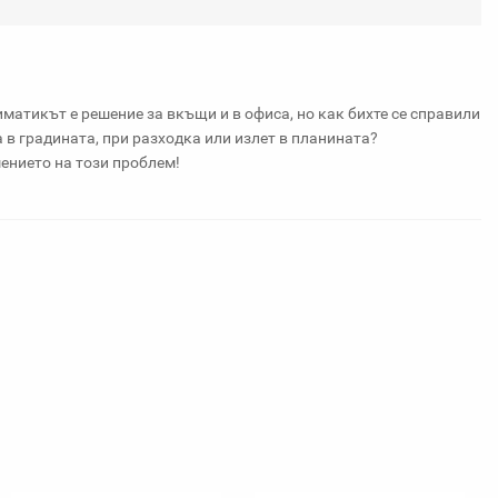
любими
лиматикът е решение за вкъщи и в офиса, но как бихте се справили
 в градината, при разходка или излет в планината?
ението на този проблем!