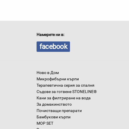
Намерете ни в:
facebook
Ново в Дом
Микрофибърни кърпи
Терапевтична серия за спалня
Съдове за готвене STONELINE®
Кани за филтриране на вода
За домакинството
Почистващи препарати
Бамбукови кърпи
MOP SET