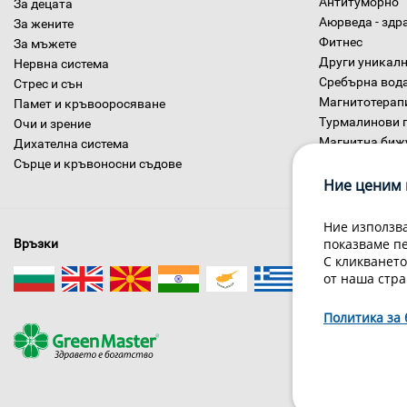
Антитуморно
За децата
Аюрведа - здр
За жените
Фитнес
За мъжете
Други уникалн
Нервна система
Сребърна вод
Стрес и сън
Магнитотерап
Памет и кръвооросяване
Турмалинови 
Очи и зрение
Магнитна биж
Дихателна система
Диетични хра
Сърце и кръвоносни съдове
Ние ценим 
Ние използва
показваме п
Връзки
С кликването
от наша стра
Политика за 
За нас
Гри