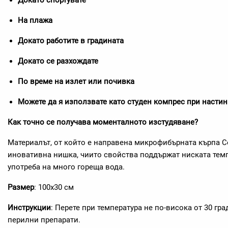
Докато спортувате
На плажа
Докато работите в градината
Докато се разхождате
По време на излет или почивка
Можете да я използвате като студен компрес при настин
Как точно се получава моменталното изстудяване?
Материалът, от който е направена микрофибърната кърпа C
иновативна нишка, чиито свойства поддържат ниската темп
употреба на много гореща вода.
Размер
: 100x30 см
Инструкции
: Перете при температура не по-висока от 30 гра
перилни препарати.