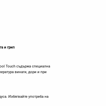
га и грип
ool Touch съдържа специална
ература винаги, дори и при
дуса. Избягвайте употреба на