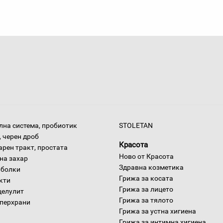
на система, пробиотик
STOLETAN
 черен дроб
Красота
арен тракт, простата
Ново от Красота
на захар
Здравна козметика
 болки
Грижа за косата
окти
Грижа за лицето
целулит
Грижа за тялото
уперхрани
Грижа за устна хигиена
Грижа за интимна хигиена