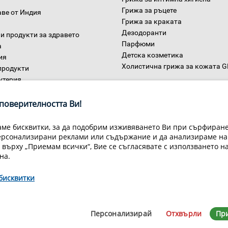
Грижа за ръцете
аве от Индия
Грижа за краката
Дезодоранти
и продукти за здравето
Парфюми
а
Детска козметика
ия
Холистична грижа за кожата 
продукти
утерия
Дом
ни
поверителността Ви!
ме бисквитки, за да подобрим изживяването Ви при сърфиране,
ерсонализирани реклами или съдържание и да анализираме на
 върху „Приемам всички“, Вие се съгласявате с използването н
на.
бисквитки
Условия за доставка
Конфиденциалност на информацията
Общи
Декларация за личните данни
Често задавани въпроси
Контакти
Персонализирай
Отхвърли
Пр
йн Мастър Груп ООД, 1309 София, ул. Пиротска 151, Телефон: 07007
© 1998-2020 Green Master Group Ltd, All rights reserved.