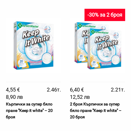
-30% за 2 броя
4,55 €
2.46т.
6,40 €
2.21т.
8,90 лв
12,52 лв
Кърпички за супер бяло
2 броя Кърпички за супер
пране "Keep it white" – 20
бяло пране "Keep it white" –
броя
20 броя