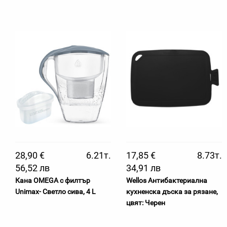
28,90 €
6.21т.
17,85 €
8.73т.
56,52 лв
34,91 лв
Кана OMEGA с филтър
Wellos Антибактериална
Unimax- Светло сива, 4 L
кухненска дъска за рязане,
цвят: Черен