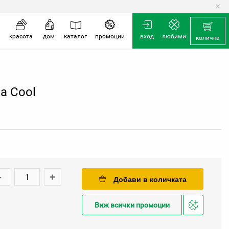
×
количка
красота
дом
каталог
промоции
вход
любими
количка
а Cool
-
+
Добави в количката
Виж всички промоции
Добави
в