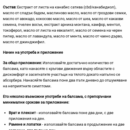
Състав:
Екстракт от листа на канабис сатива (cbd/канабидиол),
масло от сладък бадем, маслиново масло, масло от гроздови семки,
масло от авокадо, кокосово масло, масло от шеа, масло от какаови
семена, пчелен восък, екстракт арника монтана, камфор, ментол,
токоферол, масло от листа на евкалипт, масло от семена на черен
пипер, масло от лавандула, масло от мента, масло от чаено дърво,
масло от джинджифил.
Начин на употреба и приложение
За общо приложение:
Използвайте достатъчно количество от
балсама, като нанасяте с кръгови движения върху областите с
дискомфорт и засегнатите участъци на тялото докато напълно се
абсорбира. Нанасяйте балсама поне два пъти дневно до отшумяване
на неприятните симптоми.
Ето няколко възможни употреби на балсама, с препоръчани
минимални срокове за приложение:
Врат и
плексит
- използвайте балсама поне два дни, с две
приложения на ден.
Рамене и лопатки
- използвайте балсама в продължение на две