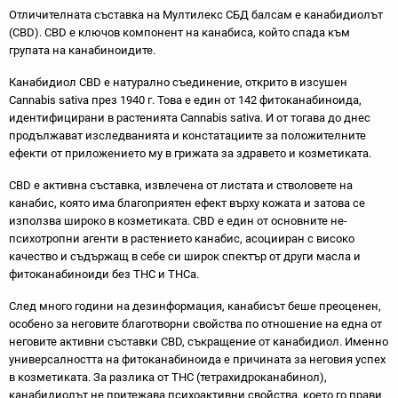
Отличителната съставка на Мултилекс СБД балсам е канабидиолът
(CBD). CBD е ключов компонент на канабиса, който спада към
групата на канабиноидите.
Канабидиол CBD е натурално съединение, открито в изсушен
Cannabis sativa през 1940 г. Това е един от 142 фитоканабиноида,
идентифицирани в растенията Cannabis sativa. И от тогава до днес
продължават изследванията и констатациите за положителните
ефекти от приложението му в грижата за здравето и козметиката.
CBD е активна съставка, извлечена от листата и стволовете на
канабис, която има благоприятен ефект върху кожата и затова се
използва широко в козметиката. CBD е един от основните не-
психотропни агенти в растението канабис, асоцииран с високо
качество и съдържащ в себе си широк спектър от други масла и
фитоканабиноиди без THC и THCa.
След много години на дезинформация, канабисът беше преоценен,
особено за неговите благотворни свойства по отношение на една от
неговите активни съставки CBD, съкращение от канабидиол. Именно
универсалността на фитоканабиноида е причината за неговия успех
в козметиката. За разлика от THC (тетрахидроканабинол),
канабидиолът не притежава психоактивни свойства, което го прави