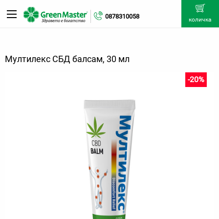
0878310058
количка
Мултилекс СБД балсам, 30 мл
-20%