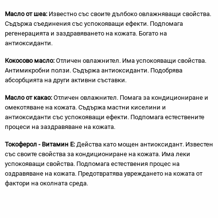
Масло от шеа:
Известно със своите дълбоко овлажняващи свойства.
Съдържа съединения със успокояващи ефекти. Подпомага
регенерацията и заздравяването на кожата. Богато на
антиоксиданти.
Кокосово масло:
Отличен овлажнител. Има успокояващи свойства.
Антимикробни ползи. Съдържа антиоксиданти. Подобрява
абсорбцията на други активни съставки.
Масло от какао:
Отличен овлажнител. Помага за кондициониране и
омекотяване на кожата. Съдържа мастни киселини и
антиоксиданти със успокояващи ефекти. Подпомага естествените
процеси на заздравяване на кожата.
Токоферол - Витамин Е:
Действа като мощен антиоксидант. Известен
със своите свойства за кондициониране на кожата. Има леки
успокояващи свойства. Подпомага естествения процес на
оздравяване на кожата. Предотвратява увреждането на кожата от
фактори на околната среда.