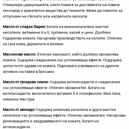
Стимулира циркулацията, което помага за доставянето на повече
кислород и хранителни вещества до тъканите. Може да помогне за
отпускане на стегнати или напрегнати мускули.
Масло от сладък бадем:
Богато на мононенаситени мастни
киселини, витамини А и Е, протеини, калий и цинк. Дълбоко
подхранва кожата. Насърчава производството на колаген. Отличен
за суха кожа, дерматити и екземи.
Маслиново масло:
Отличен емолиент, който дълбоко овлажнява
кожата. Съдържа съединения със успокояващи ефекти. Поддържа
цялостното здраве на кожата. Подпомага усвояването на другите
активни съставки в балсама.
Масло от гроздови семки:
Съдържа антиоксиданти и съединения
със успокояващи ефекти. Отличен овлажнител. Богато на
антиоксиданти, включително витамин Е и полифеноли. Има лека,
немазна текстура.
Масло от авокадо:
Съдържа олеинова киселина и други мастни
киселини със успокояващи ефекти. Отличен овлажнител. Насърчава
регенерацията и заздравяването на кожата. Богато на
антиоксиданти.