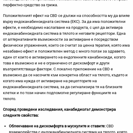
перфектно средство за грижа.
Положителният ефект на CBD се дължи на способността му да влияе
върху ендоканабиноидната система (ЕКС). За да има положителни
ефекти, е необходимо наслагване на продукта, с цел да активира
ендоканабиноидната система в тялото и неговите рецептори. Една
от алтернативните възможности за активиране е посредством
физически упражнения, които се считат за ценна терапия, която има
незабавно ефект и положителен метод с много ползи за здравето,
един от които е активирането на ендогенните канабиноиди, когато
това е възможно и не е ограничено от дискомфорт и други
възпрепятстващи фактори. С локално приложение на CBD е
възможно да се насочите към конкретна област на тялото, където и
когато има нужда от активиране на рецепторите на
ендоканабиноидната система, за да сигнализира тя на близките
клетки и по този начин подпомогне регулиране функциите на
тялото.
Според проведени изследвания, канабидиолът демонстрира
следните свойства:
Облекчаване на дискомфорта в мускулите и ставите:
CBD
взаимодейства с ендоканабиноидната система на тялото, която