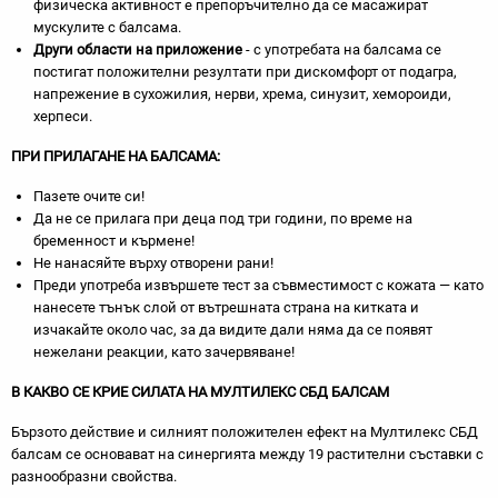
физическа активност е препоръчително да се масажират
мускулите с балсама.
Други области на приложение
- с употребата на балсама се
постигат положителни резултати при дискомфорт от подагра,
напрежение в сухожилия, нерви, хрема, синузит, хемороиди,
херпеси.
ПРИ ПРИЛАГАНЕ НА БАЛСАМА:
Пазете очите си!
Да не се прилага при деца под три години, по време на
бременност и кърмене!
Не нанасяйте върху отворени рани!
Преди употреба извършете тест за съвместимост с кожата — като
нанесете тънък слой от вътрешната страна на китката и
изчакайте около час, за да видите дали няма да се появят
нежелани реакции, като зачервяване!
В КАКВО СЕ КРИЕ СИЛАТА НА МУЛТИЛЕКС СБД БАЛСАМ
Бързото действие и силният положителен ефект на Мултилекс СБД
балсам се основават на синергията между 19 растителни съставки с
разнообразни свойства.