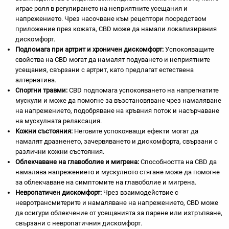
играе роля в регулирането на неприятните усещания и
напрежението. Чрез насочване към рецептори посредством
приложение през кожата, CBD може да намали локализирания
дискомфорт.
Подпомага при артрит и хроничен дискомфорт:
Успокояващите
свойства на CBD могат да намалят подуването и неприятните
усещания, свързани с артрит, като предлагат естествена
алтернатива.
Спортни травми:
CBD подпомага успокояването на напрегнатите
мускули и може да помогне за възстановяване чрез намаляване
на напрежението, подобряване на кръвния поток и насърчаване
на мускулната релаксация.
Кожни състояния:
Неговите успокояващи ефекти могат да
намалят дразненето, зачервяването и дискомфорта, свързани с
различни кожни състояния.
Облекчаване на главоболие и мигрена:
Способността на CBD да
намалява напрежението и мускулното стягане може да помогне
за облекчаване на симптомите на главоболие и мигрена.
Невропатичен дискомфорт:
Чрез взаимодействие с
невротрансмитерите и намаляване на напрежението, CBD може
да осигури облекчение от усещанията за парене или изтръпване,
свързани с невропатичния дискомфорт.