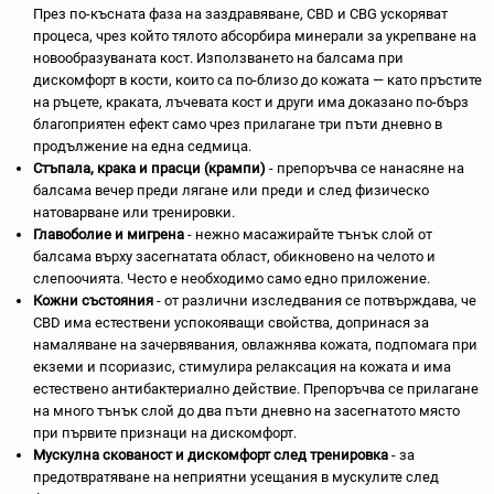
През по-късната фаза на заздравяване, CBD и CBG ускоряват
процеса, чрез който тялото абсорбира минерали за укрепване на
новообразуваната кост. Използването на балсама при
дискомфорт в кости, които са по-близо до кожата — като пръстите
на ръцете, краката, лъчевата кост и други има доказано по-бърз
благоприятен ефект само чрез прилагане три пъти дневно в
продължение на една седмица.
Стъпала, крака и прасци (крампи)
- препоръчва се нанасяне на
балсама вечер преди лягане или преди и след физическо
натоварване или тренировки.
Главоболие и мигрена
- нежно масажирайте тънък слой от
балсама върху засегнатата област, обикновено на челото и
слепоочията. Често е необходимо само едно приложение.
Кожни състояния
- от различни изследвания се потвърждава, че
CBD има естествени успокояващи свойства, допринася за
намаляване на зачервявания, овлажнява кожата, подпомага при
екземи и псориазис, стимулира релаксация на кожата и има
естествено антибактериално действие. Препоръчва се прилагане
на много тънък слой до два пъти дневно на засегнатото място
при първите признаци на дискомфорт.
Мускулна скованост и дискомфорт след тренировка
- за
предотвратяване на неприятни усещания в мускулите след