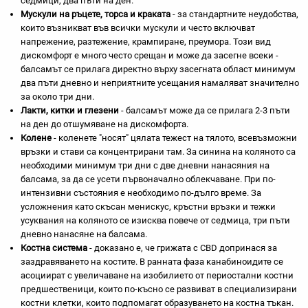
седмици, два пъти на ден.
Мускули на ръцете, торса и краката
- за стандартните неудобства,
които възникват във всички мускули и често включват
напрежение, разтежение, крампиране, преумора. Този вид
дискомфорт е много често срещан и може да засегне всеки -
балсамът се прилага директно върху засегната област минимум
два пъти дневно и неприятните усещания намаляват значително
за около три дни.
Лакти, китки и глезени
- балсамът може да се прилага 2-3 пъти
на ден до отшумяване на дискомфорта.
Колене
- коленете "носят" цялата тежест на тялото, всевъзможни
връзки и стави са концентрирани там. За синина на коляното са
необходими минимум три дни с две дневни нанасяния на
балсама, за да се усети първоначално облекчаване. При по-
интензивни състояния е необходимо по-дълго време. За
усложнения като скъсан менискус, кръстни връзки и тежки
усуквания на коляното се изисква повече от седмица, три пъти
дневно нанасяне на балсама.
Костна система
- доказано е, че грижата с CBD допринася за
заздравяването на костите. В ранната фаза канабиноидите се
асоциират с увеличаване на изобилието от периостални костни
предшественици, които по-късно се развиват в специализирани
костни клетки, които подпомагат образуването на костна тъкан.