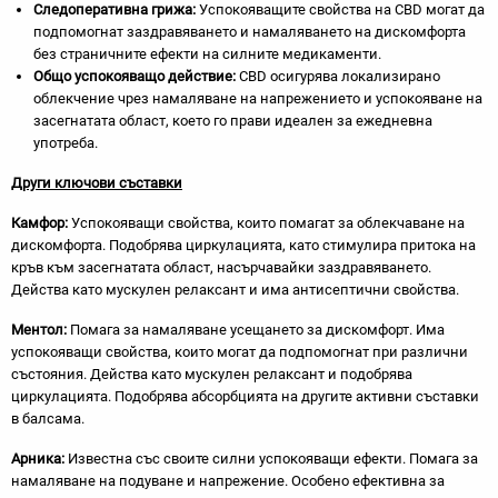
Следоперативна грижа:
Успокояващите свойства на CBD могат да
подпомогнат заздравяването и намаляването на дискомфорта
без страничните ефекти на силните медикаменти.
Общо успокояващо действие:
CBD осигурява локализирано
облекчение чрез намаляване на напрежението и успокояване на
засегнатата област, което го прави идеален за ежедневна
употреба.
Други ключови съставки
Камфор:
Успокояващи свойства, които помагат за облекчаване на
дискомфорта. Подобрява циркулацията, като стимулира притока на
кръв към засегнатата област, насърчавайки заздравяването.
Действа като мускулен релаксант и има антисептични свойства.
Ментол:
Помага за намаляване усещането за дискомфорт. Има
успокояващи свойства, които могат да подпомогнат при различни
състояния. Действа като мускулен релаксант и подобрява
циркулацията. Подобрява абсорбцията на другите активни съставки
в балсама.
Арника:
Известна със своите силни успокояващи ефекти. Помага за
намаляване на подуване и напрежение. Особено ефективна за