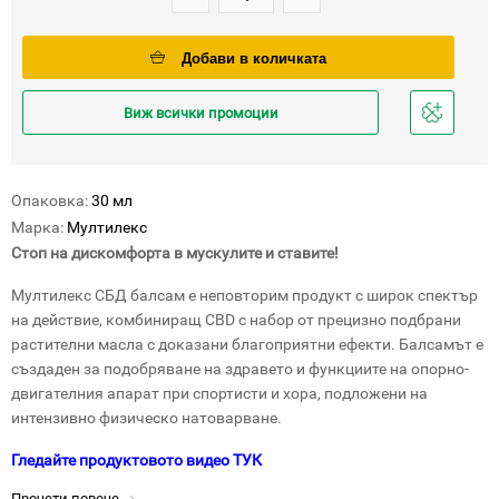
Добави в количката
Виж всички промоции
Добави
в
любими
Опаковка:
30 мл
Марка:
Мултилекс
Стоп на дискомфорта в мускулите и ставите!
Мултилекс СБД балсам е неповторим продукт с широк спектър
на действие, комбиниращ CBD с набор от прецизно подбрани
растителни масла с доказани благоприятни ефекти. Балсамът е
създаден за подобряване на здравето и функциите на опорно-
двигателния апарат при спортисти и хора, подложени на
интензивно физическо натоварване.
Гледайте продуктовото видео ТУК
Прочети повече