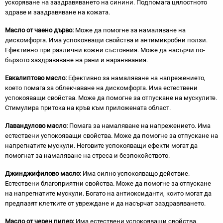
ускоряване на заздравяването на синини. Подпомага цялостното
здраве и заздравяване на кожата.
Масло от чаено дърво:
Може да помогне за намаляване на
дискомфорта. Има успокояващи свойства и антимикробни ползи.
Ефективно при различни кожни състояния. Може да насърчи по-
бързото заздравяване на рани и наранявания.
Евкалиптово масло:
Ефективно за намаляване на напрежението,
което помага за облекчаване на дискомфорта. Има естествени
успокояващи свойства. Може да помогне за отпускане на мускулите.
Стимулира притока на кръв към приложената област.
Лавандулово масло:
Помага за намаляване на напрежението. Има
естествени успокояващи свойства. Може да помогне за отпускане на
напрегнатите мускули. Неговите успокояващи ефекти могат да
помогнат за намаляване на стреса и безпокойството.
Джинджифилово масло:
Има силно успокояващо действие.
Естествени благоприятни свойства. Може да помогне за отпускане
на напрегнатите мускули. Богато на антиоксиданти, които могат да
предпазят клетките от увреждане и да насърчат заздравяването.
Масло от черен пипер:
Има естествени успокояващи свойства.