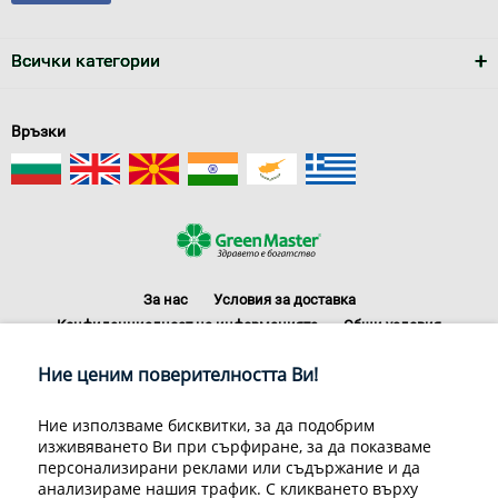
Всички категории
Връзки
За нас
Условия за доставка
Конфиденциалност на информацията
Общи условия
Декларация за личните данни
Често задавани въпроси
Ние ценим поверителността Ви!
Контакти
Грийн Мастър Груп ООД, 1309 София, ул. Пиротска 151, Телефон:
Ние използваме бисквитки, за да подобрим
070070220
изживяването Ви при сърфиране, за да показваме
© 1998-2020 Green Master Group Ltd, All rights reserved.
персонализирани реклами или съдържание и да
анализираме нашия трафик. С кликването върху
Developed by
Sirma CI