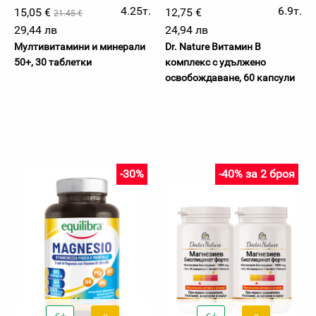
4.25т.
6.9т.
15,05 €
12,75 €
21.45 €
29,44 лв
24,94 лв
Мултивитамини и минерали
Dr. Nature Витамин B
50+, 30 таблетки
комплекс с удължено
освобождаване, 60 капсули
-30%
-40% за 2 броя