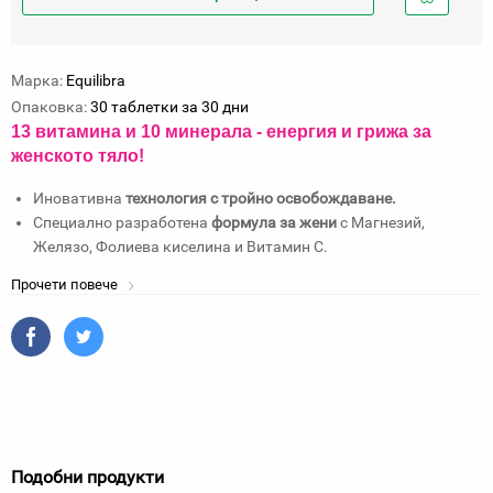
Добави
в
любими
Марка:
Equilibra
Опаковка:
30 таблетки за 30 дни
13 витамина и 10 минерала - е
нергия и грижа за
женското тяло!
Иновативна
технология с тройно освобождаване.
Специално разработена
формула за жени
с Магнезий,
Желязо, Фолиева киселина и Витамин C.
Прочети повече
Подобни продукти