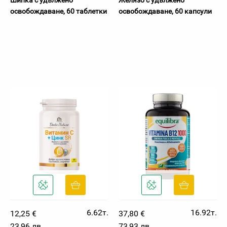
Шипка с удължено
Желязо с удължено
освобождаване, 60 таблетки
освобождаване, 60 капсули
6.62т.
16.92т.
12,25 €
37,80 €
23,96 лв
73,93 лв