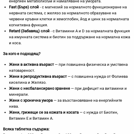
енергиен метаболизъм и намаляване на умората.
Fast
(Бърз) слой
- с магнезий за нормалното функциониране на
нервната система, с желязо за нормалното образуване на
червени кръвни клетки и хемоглобин, йод и цинк за нормалната
когнитивна функция.
Retard
(Забавящ) слой
- с Витамини A и D за нормалната функция
на имунната система и биотин за поддържане на нормална кожа
и коса.
За кого е подходящ?
Жени в активна възраст
— при повишена физическа и умствена
натовареност.
Жени в репродуктивна възраст
— с повишена нужда от Фолиева
киселина и Желязо.
Жени с несбалансирано хранене
— при дефицит на витамини и
минерали.
Жени с хронична умора
— за възстановяване на енергийните
нива.
Жени, грижещи се за кожата и косата
— с нужда от Биотин,
Витамин E и Витамин A.
Всяка таблетка съдържа: