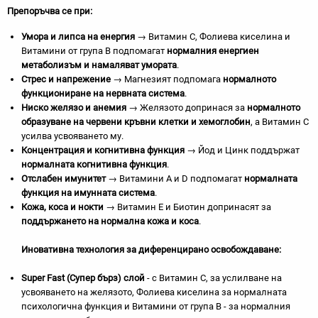
Препоръчва се при:
Умора и липса на енергия
→ Витамин C, Фолиева киселина и
Витамини от група B подпомагат
нормалния енергиен
метаболизъм и намаляват умората
.
Стрес и напрежение
→ Магнезият подпомага
нормалното
функциониране на нервната система
.
Ниско желязо и анемия
→ Желязото допринася за
нормалното
образуване на червени кръвни клетки и хемоглобин
, а Витамин C
усилва усвояването му.
Концентрация и когнитивна функция
→ Йод и Цинк поддържат
нормалната когнитивна функция
.
Отслабен имунитет
→ Витамини A и D подпомагат
нормалната
функция на имунната система
.
Кожа, коса и нокти
→ Витамин E и Биотин допринасят за
поддържането на нормална кожа и коса
.
Иновативна технология за диференцирано освобождаване:
Super Fast
(Супер бърз) слой
- с Витамин C, за услилване на
усвояването на желязото, Фолиева киселина за нормалната
психологична функция и Витамини от група B - за нормалния