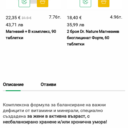
7.76т.
4.96т.
22,35 €
18,40 €
31.9 €
43,71 лв
35,99 лв
Магнезий + B комплекс, 90
2 броя Dr. Nature Магнезиев
таблетки
бисглицинат Форте, 60
таблетки
Описание
Отзиви
Комплексна формула за балансиране на важни
дефицити от витамини и минерали, специално
създадена
за жени
в активна възраст
,
с
несбалансирано хранене
и/или хронична умора!