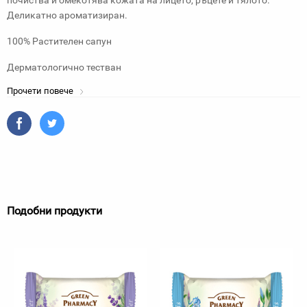
почиства и омекотява кожата на лицето, ръцете и тялото.
Деликатно ароматизиран.
100% Растителен сапун
Дерматологично тестван
Прочети повече
Подобни продукти