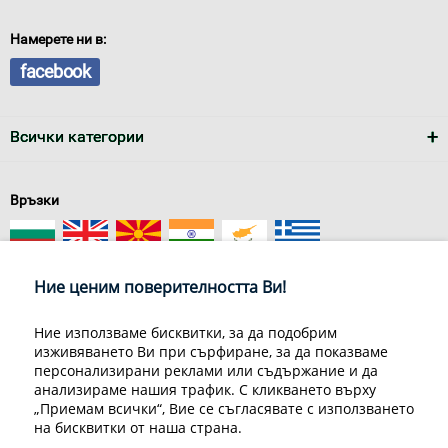
Намерете ни в:
facebook
Всички категории
Връзки
Ние ценим поверителността Ви!
Ние използваме бисквитки, за да подобрим
изживяването Ви при сърфиране, за да показваме
За нас
Условия за доставка
персонализирани реклами или съдържание и да
Конфиденциалност на информацията
Общи условия
анализираме нашия трафик. С кликването върху
Декларация за личните данни
Често задавани въпроси
„Приемам всички“, Вие се съгласявате с използването
Контакти
на бисквитки от наша страна.