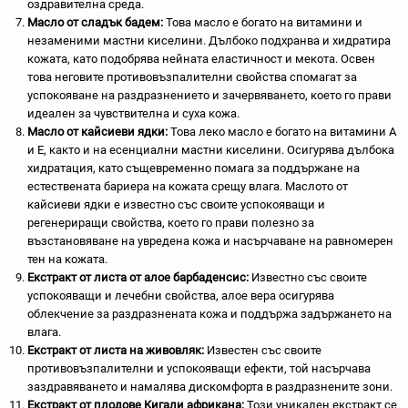
оздравителна среда.
Масло от сладък бадем:
Това масло е богато на витамини и
незаменими мастни киселини. Дълбоко подхранва и хидратира
кожата, като подобрява нейната еластичност и мекота. Освен
това неговите противовъзпалителни свойства спомагат за
успокояване на раздразнението и зачервяването, което го прави
идеален за чувствителна и суха кожа.
Масло от кайсиеви ядки:
Това леко масло е богато на витамини А
и Е, както и на есенциални мастни киселини. Осигурява дълбока
хидратация, като същевременно помага за поддържане на
естествената бариера на кожата срещу влага. Маслото от
кайсиеви ядки е известно със своите успокояващи и
регенериращи свойства, което го прави полезно за
възстановяване на увредена кожа и насърчаване на равномерен
тен на кожата.
Екстракт от листа от алое барбаденсис:
Известно със своите
успокояващи и лечебни свойства, алое вера осигурява
облекчение за раздразнената кожа и поддържа задържането на
влага.
Екстракт от листа на
живовляк
:
Известен със своите
противовъзпалителни и успокояващи ефекти, той насърчава
заздравяването и намалява дискомфорта в раздразнените зони.
Екстракт от плодове Кигали африкана:
Този уникален екстракт се