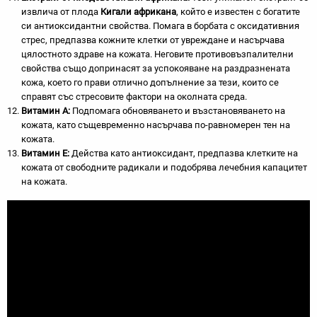
извлича от плода
Кигали африкана
, който е известен с богатите
си антиоксидантни свойства. Помага в борбата с оксидативния
стрес, предпазва кожните клетки от увреждане и насърчава
цялостното здраве на кожата. Неговите противовъзпалителни
свойства също допринасят за успокояване на раздразнената
кожа, което го прави отлично допълнение за тези, които се
справят със стресовите фактори на околната среда.
Витамин А:
Подпомага обновяването и възстановяването на
кожата, като същевременно насърчава по-равномерен тен на
кожата.
Витамин Е:
Действа като антиоксидант, предпазва клетките на
кожата от свободните радикали и подобрява лечебния капацитет
на кожата.