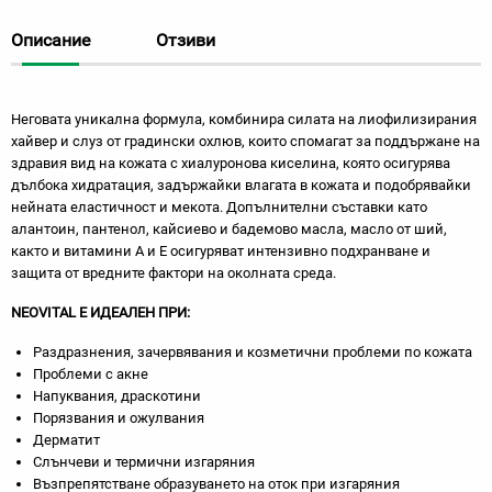
Описание
Отзиви
Неговата уникална формула, комбинира силата на лиофилизирания
хайвер и слуз от градински охлюв, които спомагат за поддържане на
здравия вид на кожата c хиалуронова киселина, която осигурява
дълбока хидратация, задържайки влагата в кожата и подобрявайки
нейната еластичност и мекота. Допълнителни съставки като
алантоин, пантенол, кайсиево и бадемово масла, масло от ший,
както и витамини А и Е осигуряват интензивно подхранване и
защита от вредните фактори на околната среда.
NEOVITAL Е ИДЕАЛЕН ПРИ:
Раздразнения, зачервявания и козметични проблеми по кожата
Проблеми с акне
Напуквания, драскотини
Порязвания и ожулвания
Дерматит
Слънчеви и термични изгаряния
Възпрепятстване образуването на оток при изгаряния