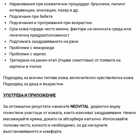
Наранявания при козметични процедури: бръснене, пилинг
интервенции, епилация, лазер и др.
Подсичане при бебета
Подсичания и протривания при възрастни
Суха кожа поради често миене, фактори на околната среда или
генетична предразположеност
Подпомага заздравяването на рани
Проблеми с хемороиди
Проблеми с херпес
Третиране на ранен етап (първи симптоми) от появата на
херпеси и пъпки
Подходящ за всички типове кожа, включително чувствителна кожа.
Подходящ за деца и възрастни.
УПОТРЕБА И ПРИЛОЖЕНИЕ
За оптимални резултати нанесете
NEOVITAL
директно върху
почистени участъци от кожата, които изискват заздравяване. Нежно
масажирайте крема, докато се абсорбира напълно. Използвайте
толкова често, колкото е необходимо, за да насърчите
възстановяването и комфорта.