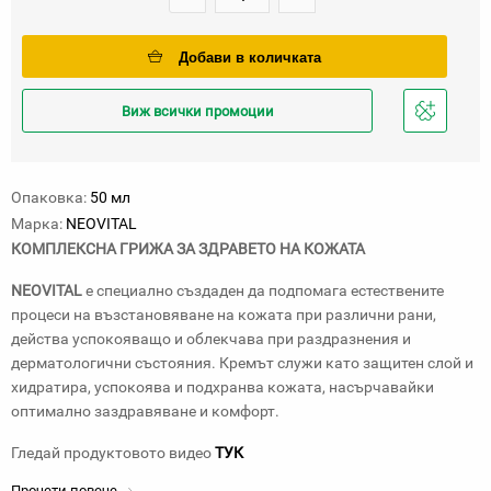
Добави в количката
Виж всички промоции
Добави
в
любими
Опаковка:
50 мл
Марка:
NEOVITAL
КОМПЛЕКСНА ГРИЖА ЗА ЗДРАВЕТО НА КОЖАТА
NEOVITAL
е специално създаден да подпомага естествените
процеси на възстановяване на кожата при различни рани,
действа успокояващо и облекчава при раздразнения и
дерматологични състояния. Кремът служи като защитен слой и
хидратира, успокоява и подхранва кожата, насърчавайки
оптимално заздравяване и комфорт.
Гледай продуктовото видео
ТУК
Прочети повече