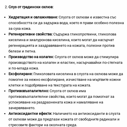
Слуз от градински охлюв:
Хидратация и овлажняване:
Слузта от охлюви е известна със
способността си да задържа вода, което я прави особено полезна
за суха кожа.
Регенеративни свойства:
Съдържа гликопротеини, гликолова
киселина и хиалуронова киселина, които могат да насърчат
регенерацията и заздравяването на кожата, полезни против
белези и петна.
Производство на колаген:
Слузта от охлюв може да стимулира
производството на колаген и еластин, насърчавайки по-стегната
и по-млада кожа.
Ексфолиране:
Гликоловата киселина в слузта на охлюва може да
помогне за нежно ексфолиране, изчистване на мъртвите кожни
клетки и подобряване на текстурата на кожата.
Противовъзпалително:
Слузта от охлюв има
противовъзпалителни свойства, които могат да помогнат за
успокояване на раздразнената кожа и намаляване на
зачервяването.
Антиоксидантни ефекти:
Наличието на антиоксиданти в слузта
от охлюви може да предпази кожата от свободните радикали и
стресовите фактори на околната среда.