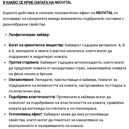
В КАКВО СЕ КРИЕ СИЛАТА НА
NEOVITAL
Бързото действие и силният положителен ефект на
NEOVITAL
се
основават на синергията между внимателно подбраните съставки с
разнообразни свойства:
Лиофилизиран хайвер:
Богат на хранителни вещества:
Хайверът съдържа витамини A, B
и D, минерали и омега-3 мастни киселини, които могат да
подхранват и хидратират кожата.
Против стареене:
Хайверът съдържа антиоксиданти, които могат
да предпазят кожата от оксидативен стрес, намалявайки появата
на фини линии и бръчки.
Овлажняване:
Липидите, присъстващи в хайвера, помагат за
поддържане на влажността на кожата, насърчавайки по-гладък и
по-еластичен вид.
Подобрява еластичността:
Протеините в хайвера могат да
помогнат за подобряване на еластичността на кожата, правейки
кожата да изглежда по-стегната и по-тонизирана.
Успокояващ ефект:
Хайверът може да има успокояващи
свойства, които могат да помогнат за намаляване на
възпалението и зачервяването на кожата.