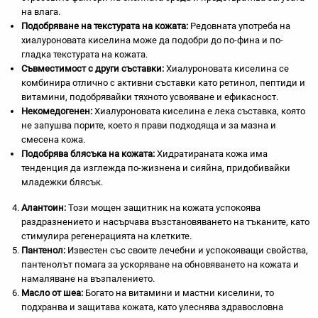
на влага.
Подобряване на текстурата на кожата:
Редовната употреба на
хиалуроновата киселина може да подобри до по-фина и по-
гладка текстурата на кожата.
Съвместимост с други съставки:
Хиалуроновата киселина се
комбинира отлично с активни съставки като ретинол, пептиди и
витамини, подобрявайки тяхното усвояване и ефикасност.
Некомедогенен:
Хиалуроновата киселина е лека съставка, която
не запушва порите, което я прави подходяща и за мазна и
смесена кожа.
Подобрява блясъка на кожата:
Хидратираната кожа има
тенденция да изглежда по-жизнена и сияйна, придобивайки
младежки блясък.
Алантоин:
Този мощен защитник на кожата успокоява
раздразнението и насърчава възстановяването на тъканите, като
стимулира регенерацията на клетките.
Пантенол:
Известен със своите лечебни и успокояващи свойства,
пантенолът помага за ускоряване на обновяването на кожата и
намаляване на възпалението.
Масло от шеа:
Богато на витамини и мастни киселини, то
подхранва и защитава кожата, като улеснява здравословна