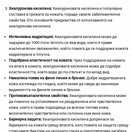
Хиалуронова киселина:
Хиалуроновата киселина е популярна
съставка в грижата за кожата, поради своите забележителни
свойства. Ето основните предимства от използването на
хиалуронова киселина:
Интензивна хидратация
:
Хиалуроновата киселина може да
задържи до 1000 пъти теглото си във вода, което я прави
изключителен овлажнител, който помага да се поддържа кожата
хидратирана и плътна.
Подобрена еластичност на кожата
:
Чрез поддържане на нивата
на влага в кожата, хиалуроновата киселина може да подобри
еластичността, което води до по-стегнат и по-млад вид.
Намалена поява на фини линии и бръчки:
Добре хидратираната
кожа изглежда по-гладка, което може да сведе до минимум
видимостта на фините линии и бръчки.
Противовъзпалителни свойства:
Хиалуроновата киселина може
да помогне за успокояване на раздразнена или чувствителна
кожа, което я прави подходяща за всички типове кожа,
включително чувствителна или склонна към акне кожа.
Бариерна защита:
Хиалуроновата киселина допринася за
бариерата на кожата срещу влагата, като помага за защита срещу
стресовите фактори на околната среда и предотвратява загубата