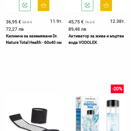
11.9т.
12.38т.
36,95 €
45,75 €
58.8 €
76.2 €
72,27 лв
89,48 лв
Килимче за заземяване Dr.
Активатор за жива и мъртва
Nature Total Health - 60x40 см
вода VODOLEK
-20%