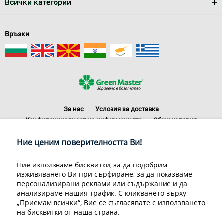
Всички категории
Връзки
За нас
Условия за доставка
Конфиденциалност на информацията
Общи условия
Декларация за личните данни
Често задавани въпроси
Ние ценим поверителността Ви!
Контакти
Грийн Мастър Груп ООД, 1309 София, ул. Пиротска 151, Телефон:
Ние използваме бисквитки, за да подобрим
070070220
изживяването Ви при сърфиране, за да показваме
© 1998-2020 Green Master Group Ltd, All rights reserved.
персонализирани реклами или съдържание и да
анализираме нашия трафик. С кликването върху
Developed by
Sirma CI
„Приемам всички“, Вие се съгласявате с използването
на бисквитки от наша страна.