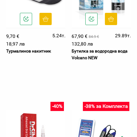
5.24т.
29.89т.
9,70 €
67,90 €
84.9 €
18,97 лв
132,80 лв
Турмалинов накитник
Бутилка за водородна вода
Volcano NEW
-40%
-38% за Комплекта