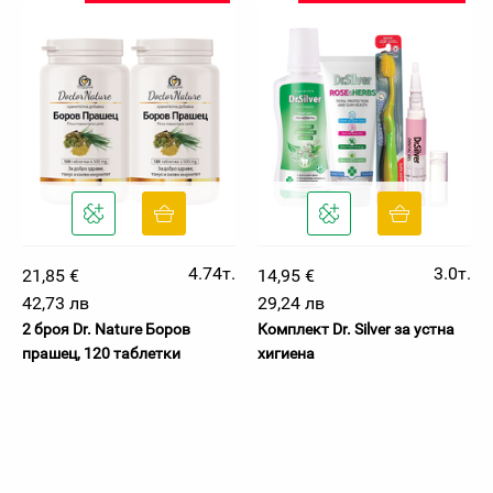
4.74т.
3.0т.
21,85 €
14,95 €
42,73 лв
29,24 лв
2 броя Dr. Nature Боров
Комплект Dr. Silver за устна
прашец, 120 таблетки
хигиена