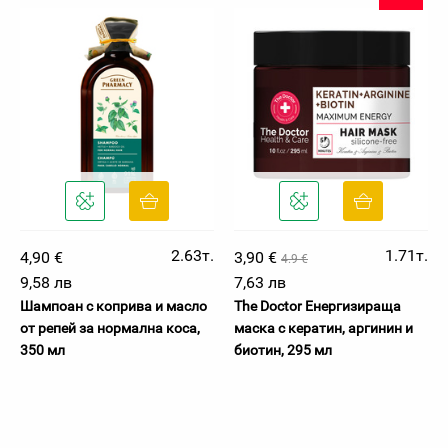
2.63т.
1.71т.
4,90 €
3,90 €
4.9 €
9,58 лв
7,63 лв
Шампоан с коприва и масло
The Doctor Енергизираща
от репей за нормална коса,
маска с кератин, аргинин и
350 мл
биотин, 295 мл