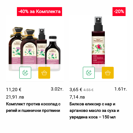
-40% за Комплекта
-20%
3.02т.
1.61т.
11,20 €
3,65 €
4.55 €
21,91 лв
7,14 лв
Комплект против косопад с
Билков еликсир с нар и
репей и пшенични протеини
арганово масло за суха и
увредена коса – 150 мл