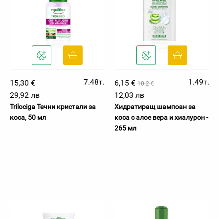
7.48т.
1.49т.
15,30 €
6,15 €
10.2 €
29,92 лв
12,03 лв
Trilociga Течни кристали за
Хидратиращ шампоан за
коса, 50 мл
коса с алое вера и хиалурон -
265 мл