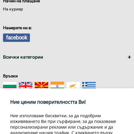
Начин на плащане
На куриер
Намерете ни в:
facebook
Всички категории
Връзки
Ние ценим поверителността Ви!
Ние използваме бисквитки, за да подобрим
изживяването Ви при сърфиране, за да показваме
За нас
Условия за доставка
персонализирани реклами или съдържание и да
Конфиденциалност на информацията
Общи условия
анализираме нашия трафик. С кликването върху