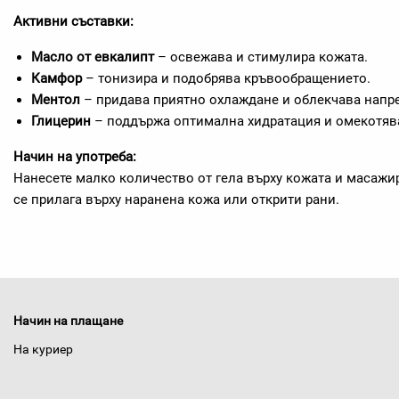
Активни съставки:
Масло от евкалипт
– освежава и стимулира кожата.
Камфор
– тонизира и подобрява кръвообращението.
Ментол
– придава приятно охлаждане и облекчава напр
Глицерин
– поддържа оптимална хидратация и омекотяв
Начин на употреба:
Нанесете малко количество от гела върху кожата и масажи
се прилага върху наранена кожа или открити рани.
Начин на плащане
На куриер