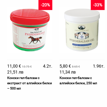
-20%
-33%
11,00 €
4.2т.
5,80 €
1.96т.
13.75 €
8.65 €
21,51 лв
11,34 лв
Конски гел-балсам с
Конски гел-балсам с
екстракт от алпийски билки
алпийски билки, 250 мл
– 500 мл