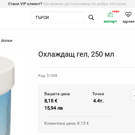
Стани VIP клиент?
Ще можеш да получаваш по-добри отстъпки.
ново
експерт
здраве
и болки
Охлаждащ гел, 250 мл
Код: 51308
Вашата цена
Точки
8,15 €
4.4т.
15,94 лв
Клиентска цена: 8.15 €