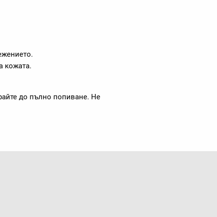
ежението.
а кожата.
райте до пълно попиване. Не