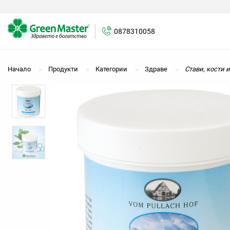
0878310058
0878310058
Начало
Продукти
Категории
Здраве
Стави, кости 