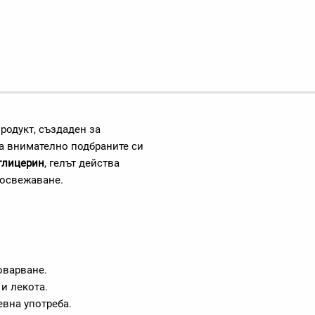
родукт, създаден за
а внимателно подбраните си
глицерин
, гелът действа
 освежаване.
оварване.
и лекота.
евна употреба.