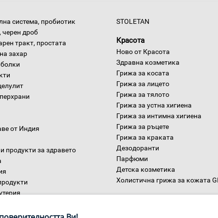
на система, пробиотик
STOLETAN
 черен дроб
Красота
арен тракт, простата
Ново от Красота
на захар
Здравна козметика
 болки
Грижа за косата
окти
Грижа за лицето
целулит
Грижа за тялото
уперхрани
Грижа за устна хигиена
Грижа за интимна хигиена
Грижа за ръцете
аве от Индия
Грижа за краката
Дезодоранти
и продукти за здравето
Парфюми
а
Детска козметика
ия
Холистична грижа за кожата 
продукти
утерия
Дом
ни
поверителността Ви!