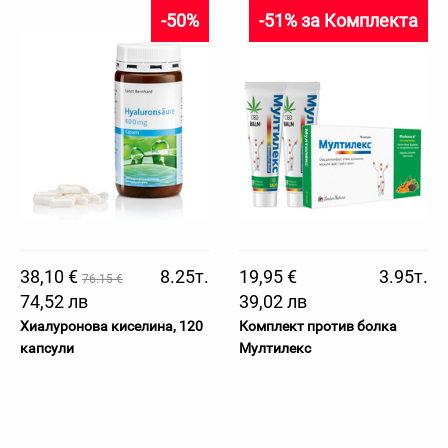
-50%
-51% за Комплекта
38,10 €
8.25т.
19,95 €
3.95т.
76.15 €
74,52 лв
39,02 лв
Хиалуронова киселина, 120
Комплект против болка
капсули
Мултилекс