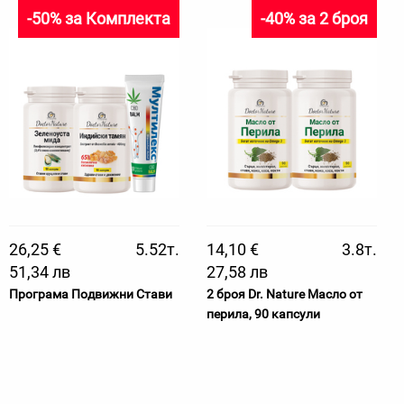
-50% за Комплекта
-40% за 2 броя
26,25 €
5.52т.
14,10 €
3.8т.
51,34 лв
27,58 лв
Програма Подвижни Стави
2 броя Dr. Nature Масло от
перила, 90 капсули