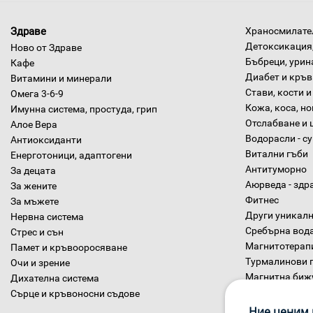
Здраве
Храносмилател
Детоксикация,
Ново от Здраве
Бъбреци, урин
Кафе
Диабет и кръв
Витамини и минерали
Стави, кости и
Омега 3-6-9
Кожа, коса, н
Имунна система, простуда, грип
Отслабване и 
Алое Вера
Водорасли - с
Антиоксиданти
Витални гъби
Енерготоници, адаптогени
Антитуморно
За децата
Аюрведа - здр
За жените
Фитнес
За мъжете
Други уникалн
Нервна система
Сребърна вод
Стрес и сън
Магнитотерап
Памет и кръвооросяване
Турмалинови 
Очи и зрение
Магнитна биж
Дихателна система
Диетични хра
Сърце и кръвоносни съдове
Ние ценим 