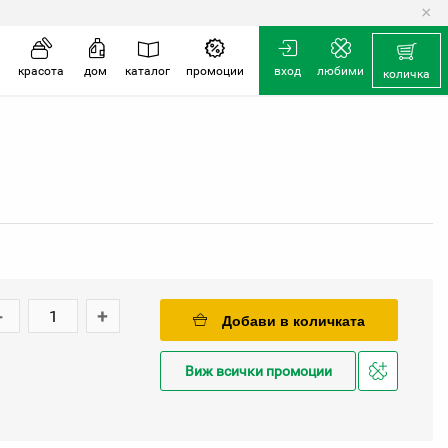
×
количка
красота
дом
каталог
промоции
вход
любими
количка
-
+
Добави в количката
Виж всички промоции
Добави
в
любими