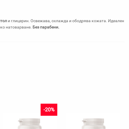
нтол
и глицерин. Освежава, охлажда и ободрява кожата. Идеален
ско натоварване.
Без парабени.
-20%