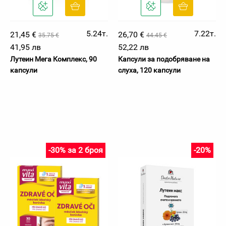
5.24т.
7.22т.
21,45 €
26,70 €
35.75 €
44.45 €
41,95 лв
52,22 лв
Лутеин Мега Комплекс, 90
Капсули за подобряване на
капсули
слуха, 120 капсули
-30% за 2 броя
-20%