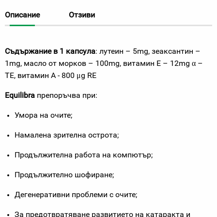
Описание
Отзиви
Съдържание в 1 капсула
: лутеин – 5
mg
, зеаксантин –
1
mg
, масло от морков – 100
mg
, витамин Е – 12
mg
α –
ТЕ,
витамин А -
800 μg RE
Equilibra
препоръчва при:
Умора на очите;
Намалена зрителна острота;
Продължителна работа на компютър;
Продължително шофиране;
Дегенеративни проблеми с очите;
За предотвратяване развитието на катаракта и