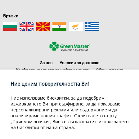
Връзки
За нас
Условия за доставка
Конфиденциалност на информацията
Общи условия
Декларация за личните данни
Често задавани въпроси
Ние ценим поверителността Ви!
Контакти
Грийн Мастър Груп ООД, 1309 София, ул. Пиротска 151, Телефон:
Ние използваме бисквитки, за да подобрим
070070220
изживяването Ви при сърфиране, за да показваме
© 1998-2020 Green Master Group Ltd, All rights reserved.
персонализирани реклами или съдържание и да
анализираме нашия трафик. С кликването върху
Developed by
Sirma CI
„Приемам всички“, Вие се съгласявате с използването
на бисквитки от наша страна.