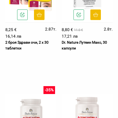
2.87т.
2.8т.
8,25 €
8,80 €
11.0 €
16,14 лв
17,21 лв
2 броя Здрави очи, 2 х 30
Dr. Nature Лутеин Макс, 30
таблетки
капсули
-35%