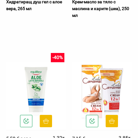
Хидратиращ душ гел с алое
Крем-масло за тяло с
вера, 265 мл
маслина и карите (шеа), 250
мл
-40%
1.32т.
3.85т.