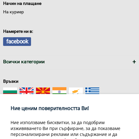
Начин на плащане
На куриер
Намерете ни в:
facebook
Всички категории
Връзки
Ние ценим поверителността Ви!
Ние използваме бисквитки, за да подобрим
изживяването Ви при сърфиране, за да показваме
За нас
Условия за доставка
персонализирани реклами или съдържание и да
Конфиденциалност на информацията
Общи условия