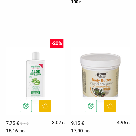
100 г
-20%
3.07т.
4.96т.
7,75 €
9,15 €
9.7 €
15,16 лв
17,90 лв