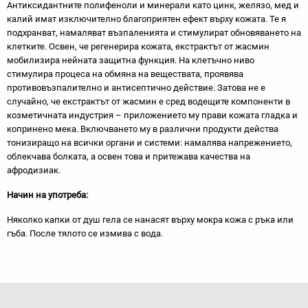
Антиксидантните полифеноли и минерали като цинк, желязо, мед и
калий имат изключително благоприятен ефект върху кожата. Те я
подхранват, намаляват възпаленията и стимулират обновяването на
клетките. Освен, че регенерира кожата, екстрактът от жасмин
мобилизира нейната защитна функция. На клетъчно ниво
стимулира процеса на обмяна на веществата, проявява
противовъзпалително и антисептично действие. Затова не е
случайно, че екстрактът от жасмин е сред водещите компоненти в
козметичната индустрия – приложението му прави кожата гладка и
копринено мека. Включването му в различни продукти действа
тонизиращо на всички органи и системи: намалява напрежението,
облекчава болката, а освен това и притежава качества на
афродизиак.
Начин на употреба:
Няколко капки от душ гела се нанасят върху мокра кожа с ръка или
гъба. После тялото се измива с вода.