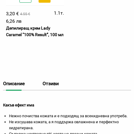
1.1т.
3,20 €
4.55 €
6,26 лв
Депилиращ крем Lady
Caramel “100% Result”, 100 мл
Описание
Отзиви
Какъв ефект има
Нежно почиства кожата и е подходящ за всекидневна употреба.
Не изсушава кожата, а я поддържа овлажнена и перфектно
хидратирана.
Съдържа неутрално pH, което не дразни кожата.