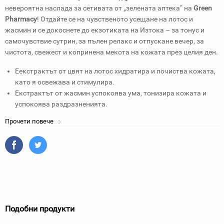
невероятна наслада за сетивата от „зелената аптека“ на
Green
Pharmacy
! Отдайте се на чувственото усещане на лотос и
жасмин и се докоснете до екзотиката на Изтока – за тонус и
самочувствие сутрин, за пълен релакс и отпускане вечер, за
чистота, свежест и копринена мекота на кожата през целия ден.
Eекстрактът от цвят на лотос хидратира и почиства кожата,
като я освежава и стимулира.
Екстрактът от жасмин успокоява ума, тонизира кожата и
успокоява раздразненията.
Прочети повече
Подобни продукти