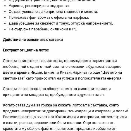
Укрепва, регенерира и подхранва.
Оставя усещане за копринена гладкост и мекота.
Притежава фин аромат с ефекта на парфюм.
Дава усещане за свежест и тонус, отпуска напрежението,
Не съдържа парабени, силикони и РЕ.
Действие на основните съставки
Екстракт от цвят на лотос
Лотосът олицетворява чистотата, целомъдрието, хармонията и
любовта, той е един от най-силните символи в будизма, свещено
цвете в древна Индия, Египет и Китай. Наричат го още “Цветето на
светлината” като приносител на успеха и положителната енергия.
Лотосът е в основата на обновяването на жизнените сили и
връщането на младостта, пробуждането в духовен план.
Когато става дума за грижа за кожата, лотосът е съставка, която
предлага невероятни хидратиращи, тонизиращи и озаряващи ползи!
Растение растящо в части от Южна Азия и Австралия, лотосът цъфти
в жълти, розови, червени или бели нюанси. Още по-важен от
красотата му обаче е фактът, че лотосът предлага изобилие от