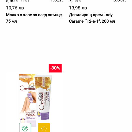
5,50 €
7,15 €
9.15 €
10,76 лв
13,98 лв
Мляко с алое за след слънце,
Депилиращ крем Lady
75 мл
Caramel “12-в-1”, 200 мл
-30%