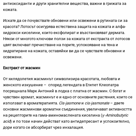
антиоксиданти и други хранителни вещества, важни в грижата за
кожата.
Искате да се почувствате обновени или освежени в рутината си за
красота? Лотосът осигурява естествена защита на кожата и алфа-
хидрокси киселини, които ексфолират и възстановяват дермата.
Някои от многото ключови ползи за кожата от екстракта от лотосов
цвят включват пречистване на порите, успокояване на тена и
хидратиране на кожата, оставяйки ви да се чувствате обновени и
освежени.
Екстракт от жасмин
От хилядолетия жасминът символизира красотата, любовта и
женското изкушение – според легендата в Египет Клеопатра
посрещнала Марк Антоний в лодка с платна от жасмин. С богат и
чувствен аромат, жасминът е и едно от основните растения, които се
използват в ароматерапията.
Cis-jasmone
и
cis-jasmonate
– двете
основни жасминови ароматни съединения, увеличават активността
на рецепторите на гама-аминомаслената киселина (
γ-Aminobutyric
acid
) и по този начин действат като антидепресант и успокоително,
дори когато се абсорбират чрез инхалация.