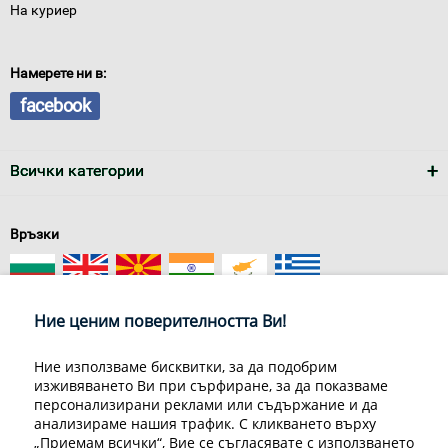
На куриер
Намерете ни в:
facebook
Всички категории
Връзки
Ние ценим поверителността Ви!
Ние използваме бисквитки, за да подобрим
изживяването Ви при сърфиране, за да показваме
За нас
Условия за доставка
персонализирани реклами или съдържание и да
Конфиденциалност на информацията
Общи условия
анализираме нашия трафик. С кликването върху
Декларация за личните данни
Често задавани въпроси
„Приемам всички“, Вие се съгласявате с използването