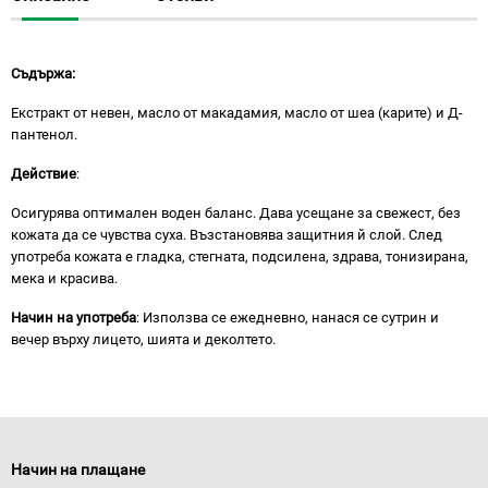
Съдържа:
Екстракт от невен, масло от макадамия, масло от шеа (карите) и Д-
пантенол.
Действие
:
Осигурява оптимален воден баланс. Дава усещане за свежест, без
кожата да се чувства суха. Възстановява защитния й слой. След
употреба кожата е гладка, стегната, подсилена, здрава, тонизирана,
мека и красива.
Начин на употреба
: Използва се ежедневно, нанася се сутрин и
вечер върху лицето, шията и деколтето.
Начин на плащане