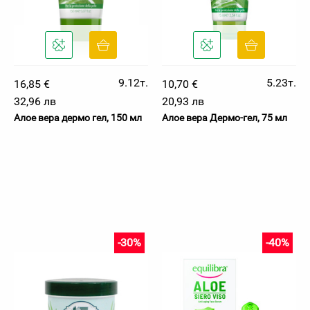
9.12т.
5.23т.
16,85 €
10,70 €
32,96 лв
20,93 лв
Алое вера дермо гел, 150 мл
Алое вера Дермо-гел, 75 мл
-30%
-40%