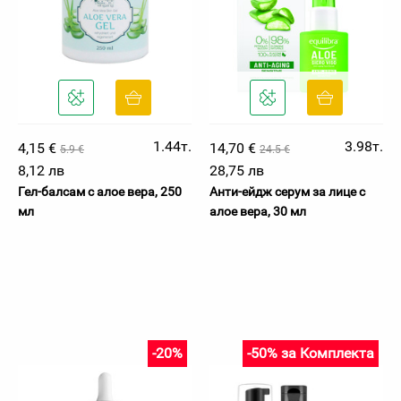
1.44т.
3.98т.
4,15 €
14,70 €
5.9 €
24.5 €
8,12 лв
28,75 лв
Гел-балсам с алое вера, 250
Анти-ейдж серум за лице с
мл
алое вера, 30 мл
-20%
-50% за Комплекта