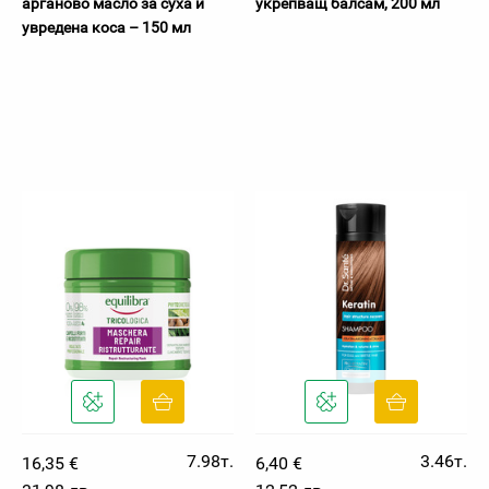
арганово масло за суха и
укрепващ балсам, 200 мл
увредена коса – 150 мл
7.98т.
3.46т.
16,35 €
6,40 €