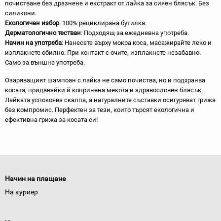
почистване без дразнене и екстракт от лайка за сияен блясък. Без
силикони.
Екологичен избор
: 100% рециклирана бутилка.
Дерматологично тестван
: Подходящ за ежедневна употреба.
Начин на употреба
: Нанесете върху мокра коса, масажирайте леко и
изплакнете обилно. При контакт с очите, изплакнете незабавно.
Само за външна употреба.
Озаряващият шампоан с лайка не само почиства, но и подхранва
косата, придавайки й копринена мекота и здравословен блясък.
Лайката успокоява скалпа, а натуралните съставки осигуряват грижа
без компромис. Перфектен за тези, които търсят екологична и
ефективна грижа за косата си!
Начин на плащане
На куриер