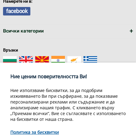
Намерете ни в:
facebook
Всички категории
Връзки
Ние ценим поверителността Ви!
Ние използваме бисквитки, за да подобрим
изживяването Ви при сърфиране, за да показваме
За нас
Условия за доставка
персонализирани реклами или съдържание и да
Конфиденциалност на информацията
Общи условия
анализираме нашия трафик. С кликването върху
Декларация за личните данни
Често задавани въпроси
„Приемам всички“, Вие се съгласявате с използването
Контакти
на бисквитки от наша страна.
Грийн Мастър Груп ООД, 1309 София, ул. Пиротска 151, Телефон:
070070220
Политика за бисквитки