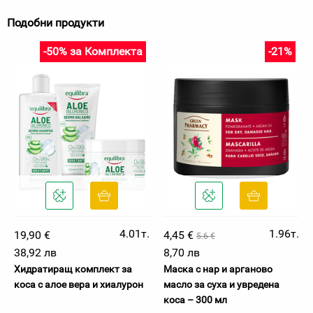
Подобни продукти
-50% за Комплекта
-21%
4.01т.
1.96т.
19,90 €
4,45 €
5.6 €
38,92 лв
8,70 лв
Хидратиращ комплект за
Маска с нар и арганово
коса с алое вера и хиалурон
масло за суха и увредена
коса – 300 мл