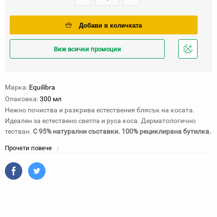
Добави в количката
Виж всички промоции
Добави
в
любими
Марка:
Equilibra
Опаковка:
300 мл
Нежно почиства и разкрива естествения блясък на косата.
Идеален за естествено светла и руса коса. Дерматологично
тестван.
С 95% натурални съставки. 100% рециклирана бутилка.
Прочети повече