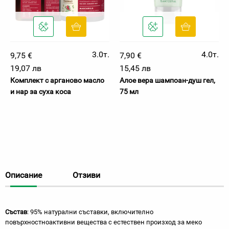
3.0т.
4.0т.
9,75 €
7,90 €
19,07 лв
15,45 лв
Комплект с арганово масло
Алое вера шампоан-душ гел,
и нар за суха коса
75 мл
Описание
Отзиви
Състав
: 95% натурални съставки, включително
повърхностноактивни вещества с естествен произход за меко