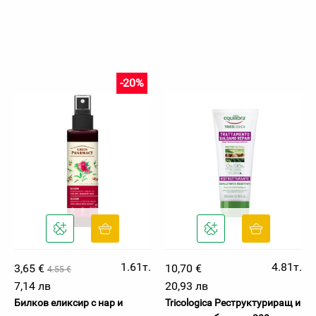
-20%
1.61т.
4.81т.
3,65 €
10,70 €
4.55 €
7,14 лв
20,93 лв
Билков еликсир с нар и
Tricologica Реструктуриращ и