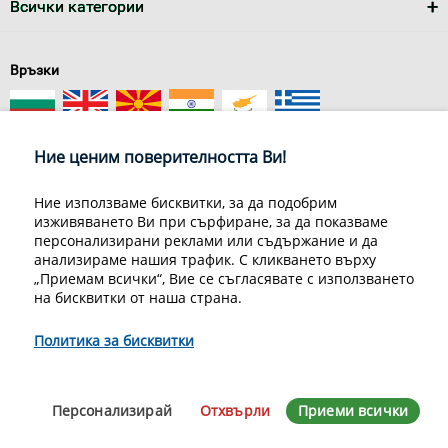
Всички категории
Връзки
Ние ценим поверителността Ви!
Ние използваме бисквитки, за да подобрим
изживяването Ви при сърфиране, за да показваме
За нас
Условия за доставка
персонализирани реклами или съдържание и да
Конфиденциалност на информацията
Общи условия
анализираме нашия трафик. С кликването върху
Декларация за личните данни
Често задавани въпроси
„Приемам всички“, Вие се съгласявате с използването
Контакти
на бисквитки от наша страна.
Грийн Мастър Груп ООД, 1309 София, ул. Пиротска 151, Телефон:
070070220
Политика за бисквитки
© 1998-2020 Green Master Group Ltd, All rights reserved.
Developed by
Sirma CI
Персонализирай
Отхвърли
Приеми всички