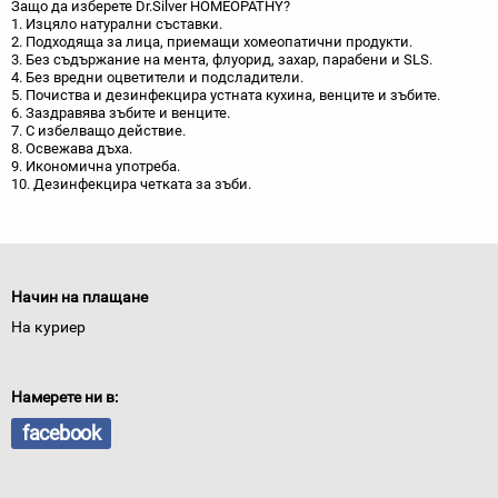
Защо да изберете Dr.Silver HOMEOPATHY?
1. Изцяло натурални съставки.
2. Подходяща за лица, приемащи хомеопатични продукти.
3. Без съдържание на мента, флуорид, захар, парабени и SLS.
4. Без вредни оцветители и подсладители.
5. Почиства и дезинфекцира устната кухина, венците и зъбите.
6. Заздравява зъбите и венците.
7. С избелващо действие.
8. Освежава дъха.
9. Икономична употреба.
10. Дезинфекцира четката за зъби.
Начин на плащане
На куриер
Намерете ни в:
facebook