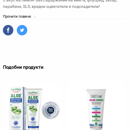
С вкус на лимон! Без съдържание на мента, флуорид, захар,
парабени, SLS, вредни оцветители и подсладители!
Прочети повече
Подобни продукти