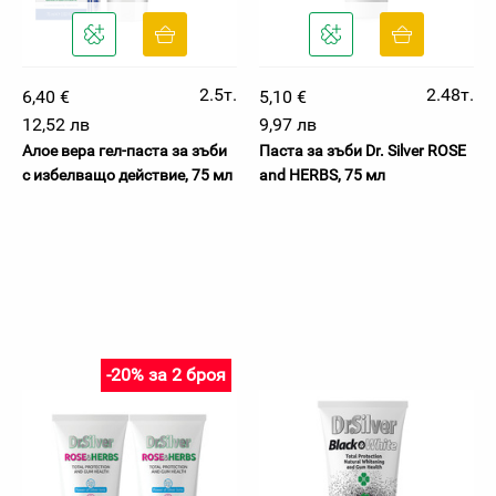
2.5т.
2.48т.
6,40 €
5,10 €
12,52 лв
9,97 лв
Алое вера гел-паста за зъби
Паста за зъби Dr. Silver ROSE
с избелващо действие, 75 мл
and HERBS, 75 мл
-20% за 2 броя