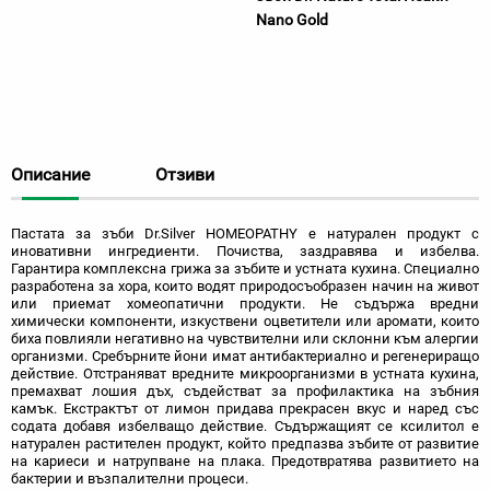
Nano Gold
Описание
Отзиви
Пастата за зъби Dr.Silver HOMEOPATHY е натурален продукт с
иновативни ингредиенти. Почиства, заздравява и избелва.
Гарантира комплексна грижа за зъбите и устната кухина. Специално
разработена за хора, които водят природосъобразен начин на живот
или приемат хомеопатични продукти. Не съдържа вредни
химически компоненти, изкуствени оцветители или аромати, които
биха повлияли негативно на чувствителни или склонни към алергии
организми. Сребърните йони имат антибактериално и регенериращо
действие. Отстраняват вредните микроорганизми в устната кухина,
премахват лошия дъх, съдействат за профилактика на зъбния
камък. Екстрактът от лимон придава прекрасен вкус и наред със
содата добавя избелващо действие. Съдържащият се ксилитол е
натурален растителен продукт, който предпазва зъбите от развитие
на кариеси и натрупване на плака. Предотвратява развитието на
бактерии и възпалителни процеси.