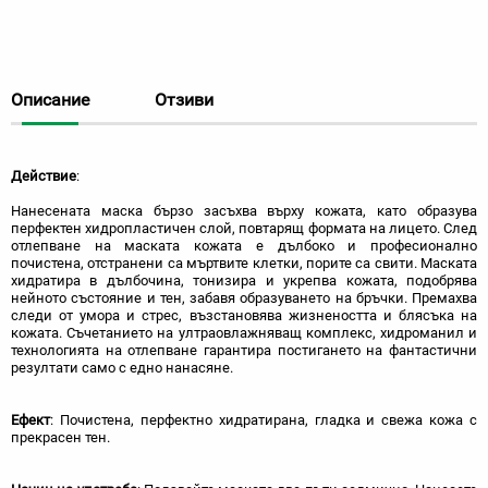
Описание
Отзиви
Действие
:
Нанесената маска бързо засъхва върху кожата, като образува
перфектен хидропластичен слой, повтарящ формата на лицето. След
отлепване на маската кожата е дълбоко и професионално
почистена, отстранени са мъртвите клетки, порите са свити. Маската
хидратира в дълбочина, тонизира и укрепва кожата, подобрява
нейното състояние и тен, забавя образуването на бръчки. Премахва
следи от умора и стрес, възстановява жизнеността и блясъка на
кожата. Съчетанието на ултраовлажняващ комплекс, хидроманил и
технологията на отлепване гарантира постигането на фантастични
резултати само с едно нанасяне.
Ефект
: Почистена, перфектно хидратирана, гладка и свежа кожа с
прекрасен тен.