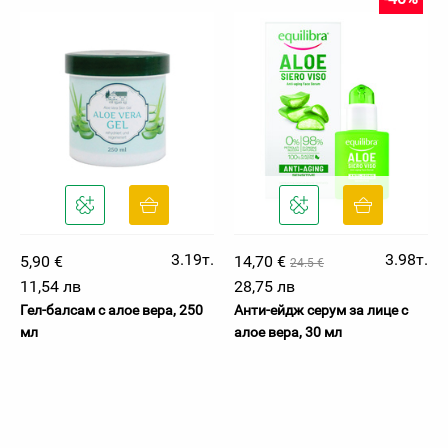
3.19т.
3.98т.
5,90 €
14,70 €
24.5 €
11,54 лв
28,75 лв
Гел-балсам с алое вера, 250
Анти-ейдж серум за лице с
мл
алое вера, 30 мл