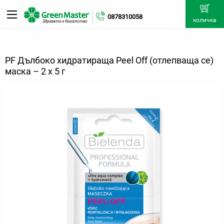
0878310058
количка
PF Дълбоко хидратираща Peel Off (отлепваща се)
маска – 2 х 5 г