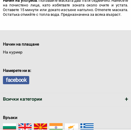
Начин на употреба
: Ползвайте маската два пъти седмично. Нанесете
на почистено лицe, като избягвате зоната около очите и устата.
Оставете 15 минути или докато изсъхне напълно. Отлепете маската.
Остатъка отмийте с топла вода. Предназначена за всяка възраст.
Начин на плащане
На куриер
Намерете ни в:
facebook
Всички категории
Връзки