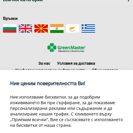
Връзки
За нас
Условия за доставка
Конфиденциалност на информацията
Общи условия
Декларация за личните данни
Често задавани въпроси
Ние ценим поверителността Ви!
Контакти
Грийн Мастър Груп ООД, 1309 София, ул. Пиротска 151, Телефон:
Ние използваме бисквитки, за да подобрим
070070220
изживяването Ви при сърфиране, за да показваме
© 1998-2020 Green Master Group Ltd, All rights reserved.
персонализирани реклами или съдържание и да
анализираме нашия трафик. С кликването върху
Developed by
Sirma CI
„Приемам всички“, Вие се съгласявате с използването
на бисквитки от наша страна.