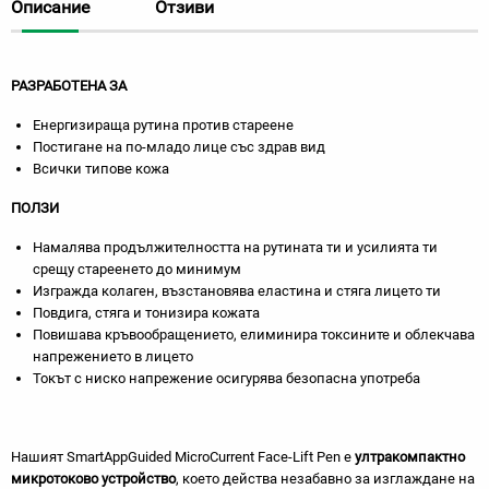
Описание
Отзиви
РАЗРАБОТЕНА ЗА
Енергизираща рутина против стареене
Постигане на по-младо лице със здрав вид
Всички типове кожа
ПОЛЗИ
Намалява продължителността на рутината ти и усилията ти
срещу стареенето до минимум
Изгражда колаген, възстановява еластина и стяга лицето ти
Повдига, стяга и тонизира кожата
Повишава кръвообращението, елиминира токсините и облекчава
напрежението в лицето
Токът с ниско напрежение осигурява безопасна употреба
Нашият SmartAppGuided MicroCurrent Face-Lift Pen е
ултракомпактно
микротоково устройство
, което действа незабавно за изглаждане на