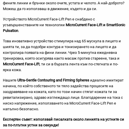
фините линии и бръчки около очите, устата и челото. А най-доброто?
Можеш да го използваш в движение, където и да си.
Устройството MicroCurrent Face-Lift Pen е снабдено с
усъвършенстваните ни технологии
MicroCurrent Face-Lift и SmartSonic
Pulsation
.
Това иновативно устройство стимулира над 65 мускула в лицето и
шията ти, за да подобри контура и тонизирането на лицето и да
контролира появата на фини линии. Чрез 5-минутна ежедневна
тренировка, която осигурява както масаж против стареене, така и
MicroCurrent Face-Lift
, ти си в бързата лента към по-стегната и по-
ярка кожа.
Нашите
Ultra-Gentle Contouring and Firming Spheres
идеално имитират
начина, по който собственото ти тяло задейства процесите на
заздравяване на кожата, като по този начин стягат кожата ти за
ревитализирано, здраво изглеждащо лице. Благодарение на тока с
ниско напрежение, използването на MicroCurrent Face-Lift Pen е
напълно безопасно.
Експертен съвет: използвай писалката около линията на устните си
за по-плътни устни за секунди!