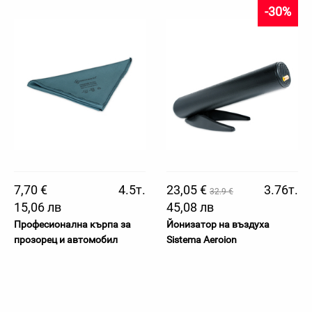
-30%
7,70 €
4.5т.
23,05 €
3.76т.
32.9 €
15,06 лв
45,08 лв
Професионална кърпа за
Йонизатор на въздуха
прозорец и автомобил
Sistema Aeroion