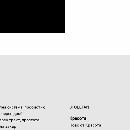
на система, пробиотик
STOLETAN
 черен дроб
Красота
арен тракт, простата
Ново от Красота
на захар