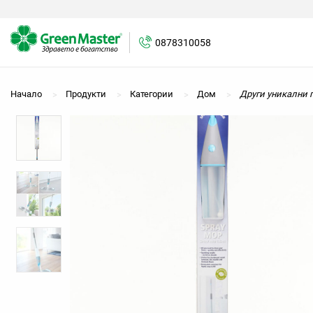
0878310058
0878310058
Начало
Продукти
Категории
Дом
Други уникални 