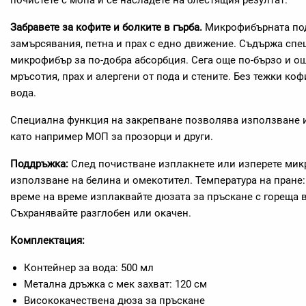
почистете с мопа и се насладете на блестящия резултат.
Забравете за кофите и болките в гърба.
Микрофибърната под
замърсявания, петна и прах с едно движение. Съдържа спе
микрофибър за по-добра абсорбция. Сега още по-бързо и о
мръсотия, прах и алергени от пода и стените. Без тежки ко
вода.
Специална функция на закрепване позволява използване и 
като например МОП за прозорци и други.
Поддръжка:
След почистване изплакнете или изперете мик
използване на белина и омекотител. Температура на пране: 
време на време изплаквайте дюзата за пръскане с гореща во
Съхранявайте разглобен или окачен.
Комплектация:
Контейнер за вода: 500 мл
Метална дръжка с мек захват: 120 см
Висококачествена дюза за пръскане