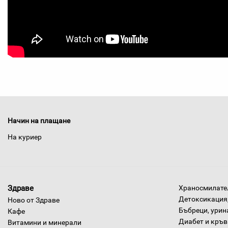
Начин на плащане
На куриер
Здраве
Храносмилател
Детоксикация,
Ново от Здраве
Бъбреци, урин
Кафе
Диабет и кръв
Витамини и минерали