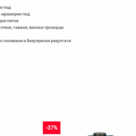
и под
и мраморен под
дни петна
 стени, тавани, високи прозорци
 попиване и безупречни резултати
-37%