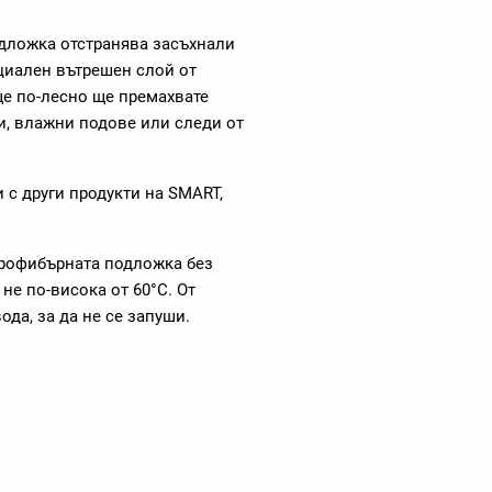
ложка отстранява засъхнали
циален вътрешен слой от
ще по-лесно ще премахвате
фи, влажни подове или следи от
с други продукти на SMART,
рофибърната подложка без
не по-висока от 60°C. От
да, за да не се запуши.