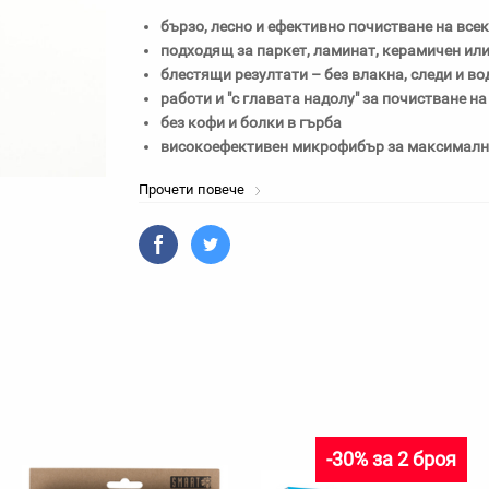
бързо, лесно и ефективно почистване на всек
подходящ за паркет, ламинат, керамичен ил
блестящи резултати – без влакна, следи и во
работи и "с главата надолу" за почистване на
без кофи и болки в гърба
високоефективен микрофибър за максимално
Прочети повече
-30% за 2 броя