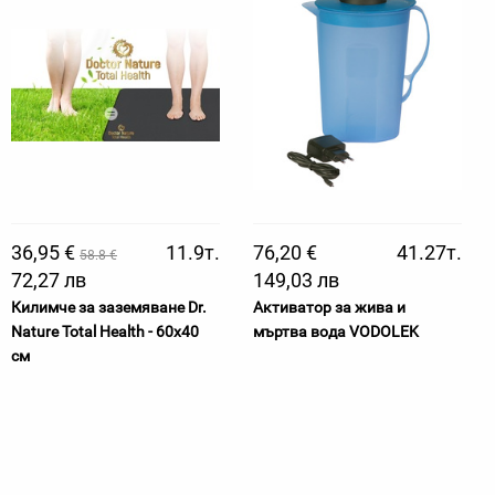
36,95 €
11.9т.
76,20 €
41.27т.
58.8 €
72,27 лв
149,03 лв
Килимче за заземяване Dr.
Активатор за жива и
Nature Total Health - 60x40
мъртва вода VODOLEK
см