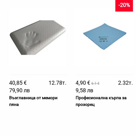
-20%
40,85 €
12.78т.
4,90 €
2.32т.
6.1 €
79,90 лв
9,58 лв
Възглавница от мемори
Професионална кърпа за
пяна
прозорец