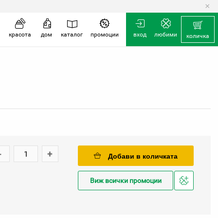
×
количка
красота
дом
каталог
промоции
вход
любими
количка
-
+
Добави в количката
Виж всички промоции
Добави
в
любими