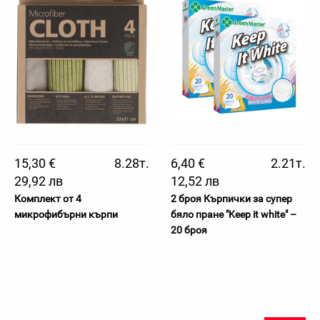
15,30 €
8.28т.
6,40 €
2.21т.
29,92 лв
12,52 лв
Комплект от 4
2 броя Кърпички за супер
микрофибърни кърпи
бяло пране "Keep it white" –
20 броя