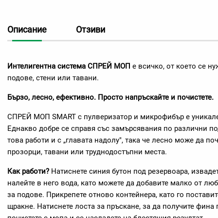
Описание
Отзиви
Интелигентна система СПРЕЙ МОП
е всичко, от което се ну
подове, стени или тавани.
Бързо, лесно, ефективно. Просто напръскайте и почистете.
СПРЕЙ МОП SMART с пулверизатор и микрофибър е уникале
Еднакво добре се справя със замърсявания по различни по
това работи и с „главата надолу", така че лесно може да по
прозорци, тавани или труднодостъпни места.
Как работи?
Натиснете синия бутон под резервоара, извадет
налейте в него вода, като можете да добавите малко от лю
за подове. Прикрепете отново контейнера, като го поставит
щракне. Натиснете лоста за пръскане, за да получите фина