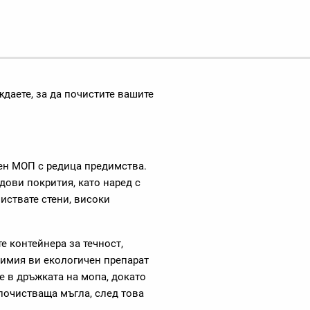
ждаете, за да почистите вашите
н МОП с редица предимства.
дови покрития, като наред с
чиствате стени, високи
е контейнера за течност,
бимия ви екологичен препарат
е в дръжката на мопа, докато
 почистваща мъгла, след това