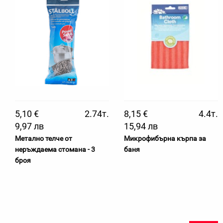
5,10 €
2.74т.
8,15 €
4.4т.
9,97 лв
15,94 лв
Метално телче от
Микрофибърна кърпа за
неръждаема стомана - 3
баня
броя