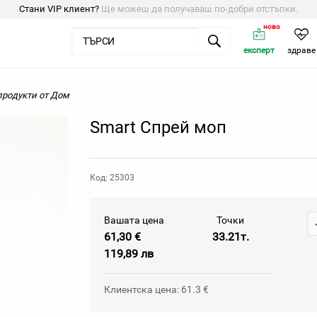
Стани VIP клиент?
Ще можеш да получаваш по-добри отстъпки.
ново
експерт
здраве
продукти от Дом
Smart Спрей моп
Код: 25303
Вашата цена
Точки
61,30 €
33.21т.
119,89 лв
Клиентска цена: 61.3 €