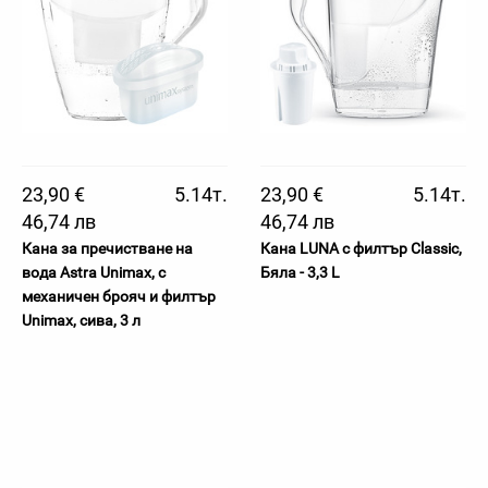
23,90 €
5.14т.
23,90 €
5.14т.
46,74 лв
46,74 лв
Кана за пречистване на
Кана LUNA с филтър Classic,
вода Astra Unimax, с
Бяла - 3,3 L
механичен брояч и филтър
Unimax, сива, 3 л