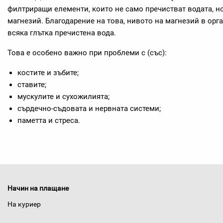
филтриращи елементи, които не само пречистват водата, но
магнезий. Благодарение на това, нивото на магнезий в орг
всяка глътка пречистена вода.
Това е особено важно при проблеми с (със):
костите и зъбите;
ставите;
мускулите и сухожилията;
сърдечно-съдовата и нервната системи;
паметта и стреса.
Начин на плащане
На куриер