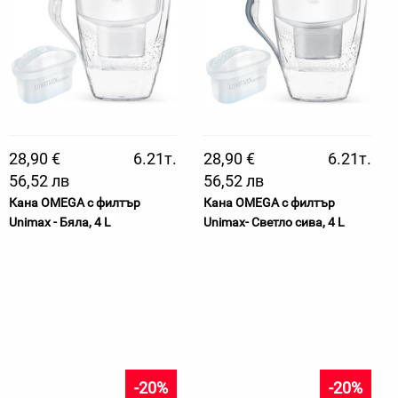
28,90 €
6.21т.
28,90 €
6.21т.
56,52 лв
56,52 лв
Кана OMEGA с филтър
Кана OMEGA с филтър
Unimax - Бяла, 4 L
Unimax- Светло сива, 4 L
-20%
-20%