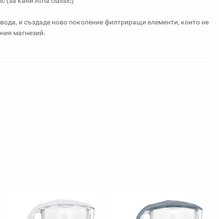
за кани Atria classic)
а вода, и създаде ново поколение филтриращи елементи, които не
нния магнезий.