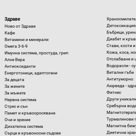
Здраве
Храносмилател
Детоксикация,
Ново от Здраве
Бъбреци, урин
Кафе
Диабет и кръв
Витамини и минерали
Стави, кости и
Омега 3-6-9
Кожа, коса, н
Имунна система, простуда, грип
Отслабване и 
Алое Вера
Водорасли - с
Антиоксиданти
Витални гъби
Енерготоници, адаптогени
Антитуморно
За децата
Аюрведа - здр
За жените
Фитнес
За мъжете
Други уникалн
Нервна система
Сребърна вод
Стрес и сън
Магнитотерап
Памет и кръвооросяване
Турмалинови 
Очи и зрение
Магнитна биж
Дихателна система
Диетични хра
Сърце и кръвоносни съдове