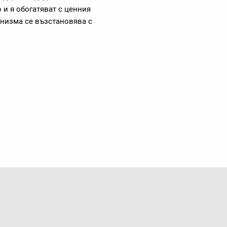
 и я обогатяват с ценния
анизма се възстановява с