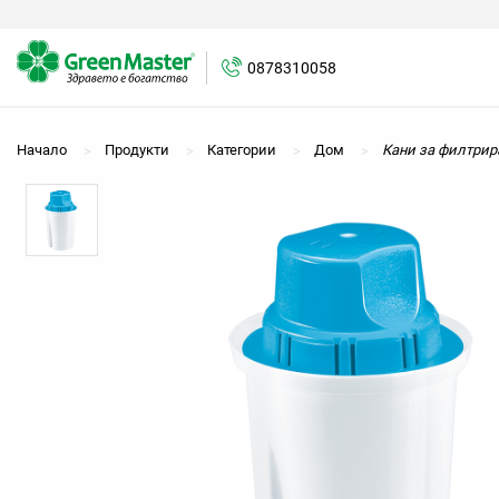
0878310058
0878310058
Начало
Продукти
Категории
Дом
Кани за филтрир