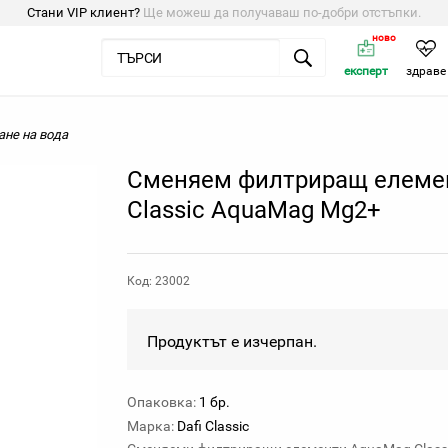
Стани VIP клиент?
Ще можеш да получаваш по-добри отстъпки.
ново
експерт
здраве
ане на вода
Сменяем филтриращ елеме
Classic AquaMag Мg2+
Код: 23002
Продуктът е изчерпан.
Опаковка:
1 бр.
Марка:
Dafi Classic