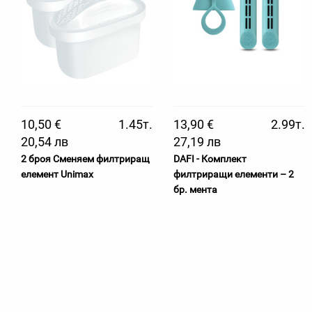
10,50 €
1.45т.
13,90 €
2.99т.
20,54 лв
27,19 лв
2 броя Сменяем филтриращ
DAFI - Комплект
елемент Unimax
филтриращи елементи – 2
бр. мента