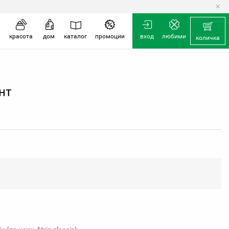
×
количка
красота
дом
каталог
промоции
вход
любими
количка
нт