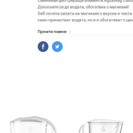
Сменяеми филтриращи елементи AguaMag Classic (
Докоснете се до водата, обогатена с магнезий!
Dafi съчета силата на магнезия с вкусна и чист
само пречистват водата, но и я обогатяват с це
Прочети повече