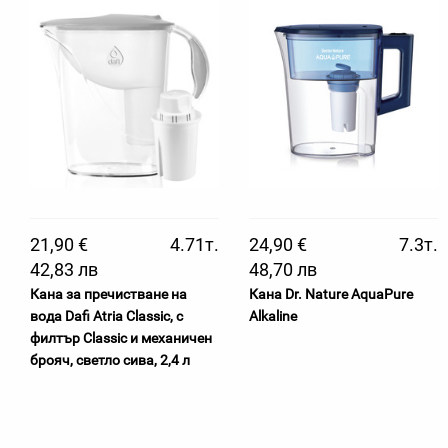
21,90 €
4.71т.
24,90 €
7.3т.
42,83 лв
48,70 лв
Кана за пречистване на
Кана Dr. Nature AquaPure
вода Dafi Atria Classic, с
Alkaline
филтър Classic и механичен
брояч, светло сива, 2,4 л