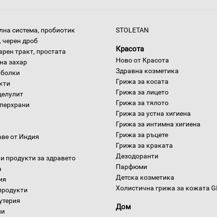
на система, пробиотик
STOLETAN
 черен дроб
Красота
арен тракт, простата
Ново от Красота
на захар
Здравна козметика
 болки
Грижа за косата
окти
Грижа за лицето
целулит
Грижа за тялото
уперхрани
Грижа за устна хигиена
Грижа за интимна хигиена
Грижа за ръцете
аве от Индия
Грижа за краката
Дезодоранти
и продукти за здравето
Парфюми
а
Детска козметика
ия
Холистична грижа за кожата 
продукти
утерия
Дом
ни