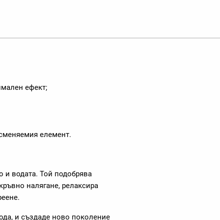
мален ефект;
 сменяемия елемент.
о и водата. Той подобрява
кръвно налягане, релаксира
реене.
 вода, и създаде ново поколение