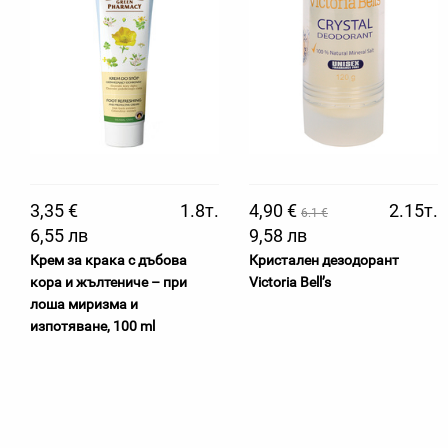
3,35 €
1.8т.
4,90 €
2.15т.
6.1 €
6,55 лв
9,58 лв
Крем за крака с дъбова
Кристален дезодорант
кора и жълтениче – при
Victoria Bell’s
лоша миризма и
изпотяване, 100 ml