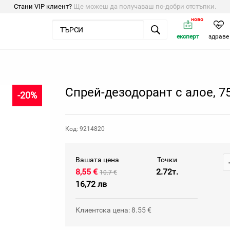
Стани VIP клиент?
Ще можеш да получаваш по-добри отстъпки.
ново
експерт
здраве
Спрей-дезодорант с алое, 7
-20%
Код: 9214820
Вашата цена
Точки
8,55 €
2.72т.
10.7 €
16,72 лв
Клиентска цена: 8.55 €