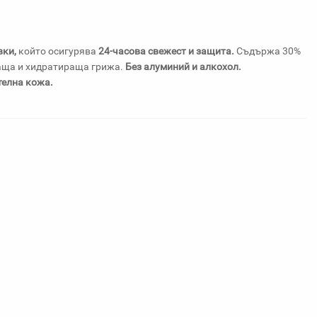
вки,
който осигурява
24-часова свежест и защита.
Съдържа 30%
ваща и хидратираща грижа.
Без алуминий и алкохол.
телна кожа.