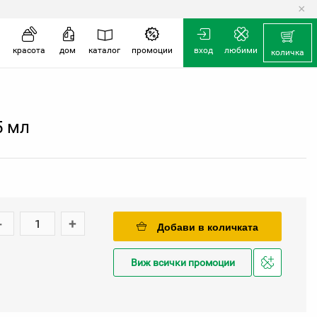
×
количка
красота
дом
каталог
промоции
вход
любими
количка
5 мл
-
+
Добави в количката
Виж всички промоции
Добави
в
любими