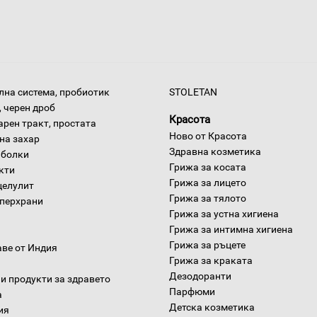
на система, пробиотик
STOLETAN
 черен дроб
Красота
арен тракт, простата
Ново от Красота
на захар
Здравна козметика
 болки
Грижа за косата
окти
Грижа за лицето
целулит
Грижа за тялото
уперхрани
Грижа за устна хигиена
Грижа за интимна хигиена
Грижа за ръцете
аве от Индия
Грижа за краката
Дезодоранти
и продукти за здравето
Парфюми
а
Детска козметика
ия