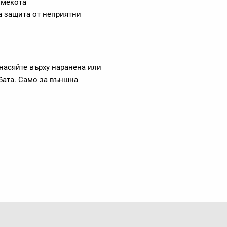
 мекота
а защита от неприятни
насяйте върху наранена или
бата. Само за външна