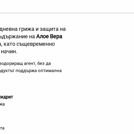
жедневна грижа и защита на
съдържание на
Алое Вера
а, като същевременно
 начин.
зодориращ агент, без да
родуктът поддържа оптимална
хидрат
жа
та