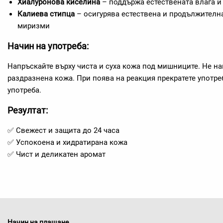
Хиалуронова киселина
– поддържа естествената влага и
Калиева стипца
– осигурява естествена и продължителн
миризми
Начин на употреба:
Напръскайте върху чиста и суха кожа под мишниците. Не на
раздразнена кожа. При поява на реакция прекратете употре
употреба.
Резултат:
✅ Свежест и защита до 24 часа
✅ Успокоена и хидратирана кожа
✅ Чист и деликатен аромат
Начин на плащане