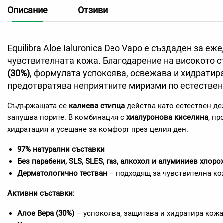
Описание
Отзиви
Equilibra Aloe Ialuronica Deo Vapo е създаден за е
чувствителната кожа. Благодарение на високото 
(30%)
, формулата успокоява, освежава и хидратир
предотвратява неприятните миризми по естествен
Съдържащата се
калиева стипца
действа като естествен де
запушва порите. В комбинация с
хиалуронова киселина
, п
хидратация и усещане за комфорт през целия ден.
97% натурални съставки
Без парабени, SLS, SLES, газ, алкохол и алуминиев хлоро
Дерматологично тестван
– подходящ за чувствителна ко
Активни съставки:
Алое Вера (30%)
– успокоява, защитава и хидратира кожа