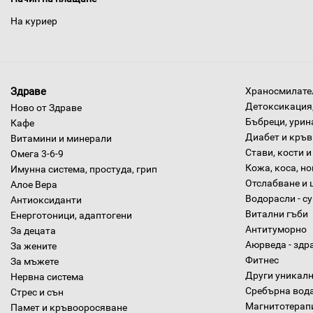
На куриер
Здраве
Храносмилател
Детоксикация,
Ново от Здраве
Бъбреци, урин
Кафе
Диабет и кръв
Витамини и минерали
Стави, кости и
Омега 3-6-9
Кожа, коса, н
Имунна система, простуда, грип
Отслабване и 
Алое Вера
Водорасли - с
Антиоксиданти
Витални гъби
Енерготоници, адаптогени
Антитуморно
За децата
Аюрведа - здр
За жените
Фитнес
За мъжете
Други уникалн
Нервна система
Сребърна вод
Стрес и сън
Магнитотерап
Памет и кръвооросяване