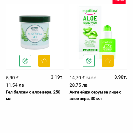
3.19т.
3.98т.
5,90 €
14,70 €
24.5 €
11,54 лв
28,75 лв
Гел-балсам с алое вера, 250
Анти-ейдж серум за лице с
мл
алое вера, 30 мл