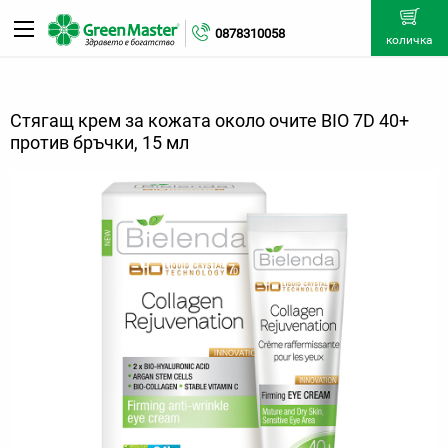
0878310058
количка
Стягащ крем за кожата около очите BIO 7D 40+
против бръчки, 15 мл