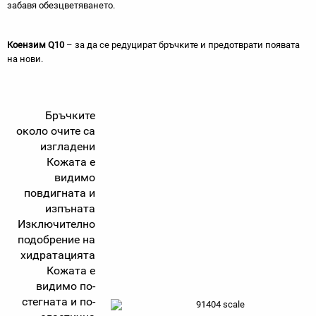
забавя обезцветяването.
Коензим Q10
– за да се редуцират бръчките и предотврати появата
на нови.
Бръчките
около очите са
изгладени
Кожата е
видимо
повдигната и
изпъната
Изключително
подобрение на
хидратацията
Кожата е
видимо по-
стегната и по-