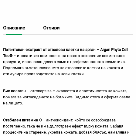
Описание
Отзиви
Патентован екстракт от стволови клетки на арган – Argan Phyto Cell
Tec®
– иновативен компонент на новото поколение козметични
продукти, използван досега само в професионалната козметика.
Подпомага възстановяването на стволовите клетки на кожата и
стимулира производството на нови клетки.
Био колаген
– отговаря за гъвкавостта и еластичността на кожата,
помага за изглаждането на бръчките. Видимо стяга и оформя овала
на лицето.
Стабилен витамин С
– антиоксидант, който се освобождава
постепенно, така че има дълготраен ефект върху кожата. Забавя
процесите на стареене, укрепва кожата, добавя блясък, намалява и