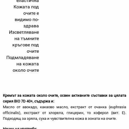
еластична
Кожата под
очите е
видимо по-
здрава
Изсветляване
на тъмните
кръгове под
очите
Подмладяване
на кожата
около очите
Кремът за кожата около очите, освен активните съставки за цялата
серия BIO 7D 40+, съдържа и:
Масло от авокадо, какаово масло, екстракт от очанка (euphrasia
officinalis), екстракт от хлорела, глицерин, то коферол (вит. Е).
Подходящ за зряла, суха и чувствителна кожа в зоната на очите.
Начин на употреба: