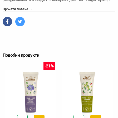
раздразненията и заедно с глицерина действат хидратиращо.
Прочети повече
Подобни продукти
-21%