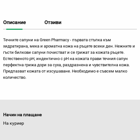
Описание
Отзиви
Течните сапуни на Green Pharmacy - първата стъпка към
хидратирана, мека и ароматна кожа на ръцете всеки ден. Нежните и
гъсти билкови сапуни почистват и се грижат за кожата ръцете.
Естественoто pH, индентично с pH на кожата прави течния сапун
перфектна грижа дори за суха, раздразнена и чувствителна кожа.
Предпазват кожата от изсушаване. Необходимо е съвсем малко
количество.
Начин на плащане
На куриер