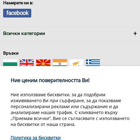
Намерете ни в:
facebook
Всички категории
Връзки
Ние ценим поверителността Ви!
Ние използваме бисквитки, за да подобрим
изживяването Ви при сърфиране, за да показваме
За нас
Условия за доставка
персонализирани реклами или съдържание и да
Конфиденциалност на информацията
Общи условия
анализираме нашия трафик. С кликването върху
Декларация за личните данни
Често задавани въпроси
„Приемам всички“, Вие се съгласявате с използването
Контакти
на бисквитки от наша страна.
Грийн Мастър Груп ООД, 1309 София, ул. Пиротска 151, Телефон:
070070220
Политика за бисквитки