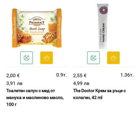
0.9т.
1.36т.
2,00 €
2,55 €
3,91 лв
4,99 лв
Тоалетен сапун с мед от
The Doctor Крем за ръце с
манука и маслиново масло,
колаген, 42 ml
100 г