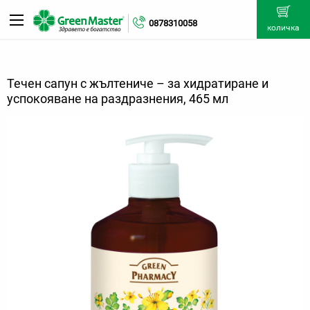
0878310058
количка
Течен сапун с жълтениче – за хидратиране и
успокояване на раздразнения, 465 мл