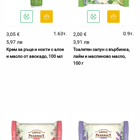
1.63т.
0.9т.
3,05 €
2,00 €
5,97 лв
3,91 лв
Крем за ръце и нокти с алое
Тоалетен сапун с върбинка,
и масло от авокадо, 100 мл
лайм и маслиново масло,
100 г