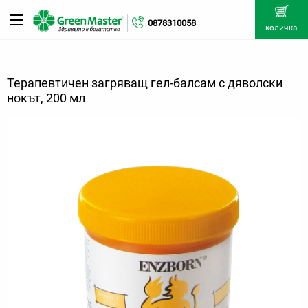
0878310058
количка
Терапевтичен загряващ гел-балсам с дяволски
нокът, 200 мл