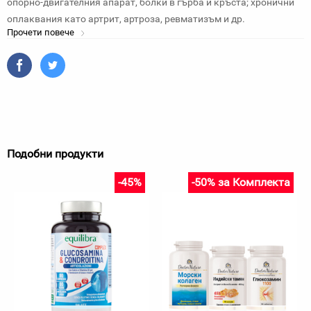
опорно-двигателния апарат, болки в гърба и кръста; хронични
оплаквания като артрит, артроза, ревматизъм и др.
Прочети повече
Подобни продукти
-45%
-50% за Комплекта