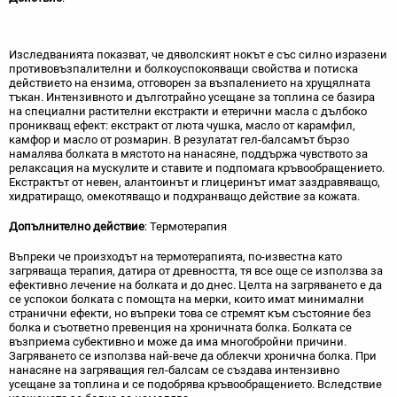
Изследванията показват, че дяволският нокът е със силно изразени
противовъзпалителни и болкоуспокояващи свойства и потиска
действието на ензима, отговорен за възпалението на хрущялната
тъкан. Интензивното и дълготрайно усещане за топлина се базира
на специални растителни екстракти и етерични масла с дълбоко
проникващ ефект: екстракт от люта чушка, масло от карамфил,
камфор и масло от розмарин. В резулатат гел-балсамът бързо
намалява болката в мястото на нанасяне, поддържа чувството за
релаксация на мускулите и ставите и подпомага кръвообращението.
Екстрактът от невен, алантоинът и глицеринът имат заздравяващо,
хидратиращо, омекотяващо и подхранващо действие за кожата.
Допълнително действие
: Термотерапия
Въпреки че произходът на термотерапията, по-известна като
загряваща терапия, датира от древността, тя все още се използва за
ефективно лечение на болката и до днес. Целта на загряването е да
се успокои болката с помощта на мерки, които имат минимални
странични ефекти, но въпреки това се стремят към състояние без
болка и съответно превенция на хроничната болка. Болката се
възприема субективно и може да има многобройни причини.
Загряването се използва най-вече да облекчи хронична болка. При
нанасяне на загряващия гел-балсам се създава интензивно
усещане за топлина и се подобрява кръвообращението. Вследствие