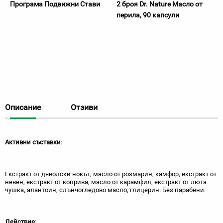
Програма Подвижни Стави
2 броя Dr. Nature Масло от
перила, 90 капсули
Описание
Отзиви
Активни съставки
:
Екстракт от дяволски нокът, масло от розмарин, камфор, екстракт от
невен, екстракт от коприва, масло от карамфил, екстракт от люта
чушка, алантоин, слънчогледово масло, глицерин. Без парабени.
Действие
: