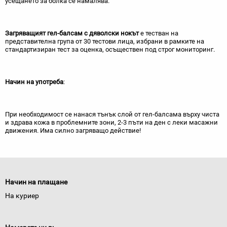
усещането за болка се намалява.
Загряващият гел-балсам с дяволски нокът
е тестван на
представителна група от 30 тестови лица, избрани в рамките на
стандартизиран тест за оценка, осъществен под строг мониторинг.
Начин на употреба
:
При необходимост се нанася тънък слой от гел-балсама върху чиста
и здрава кожа в проблемните зони, 2-3 пъти на ден с леки масажни
движения. Има силно загряващо действие!
Начин на плащане
На куриер