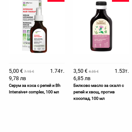
5,00 €
1.74т.
3,50 €
1.53т.
7.15 €
4.35 €
9,78 лв
6,85 лв
Серум за коса с репей и Bh
Билково масло за скалп с
Intensive+ complex, 100 мл
репей и хвощ, против
косопад, 100 мл