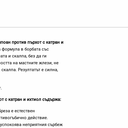
мпоан против пърхот с катран и
 формула в борбата със
та и скалпа, без да ги
остта на мастните жлези, не
скалпа. Резултатът е силна,
.
т с катран и ихтиол съдържа:
бреза е естествен
отивогъбично действие.
, успокоява неприятния сърбеж