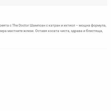
любими
реята с The Doctor Шампоан с катран и ихтиол – мощна формула,
ира мастните жлези. Оставя косата чиста, здрава и блестяща,