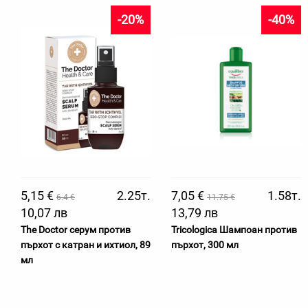
-20%
-40%
5,15 €
2.25т.
7,05 €
1.58т.
6.4 €
11.75 €
10,07 лв
13,79 лв
The Doctor серум против
Tricologica Шампоан против
пърхот с катран и ихтиол, 89
пърхот, 300 мл
мл