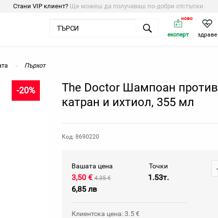
Стани VIP клиент?
Ще можеш да получаваш по-добри отстъпки.
ново
експерт
здраве
ата
Пърхот
The Doctor Шампоан против
-20%
катран и ихтиол, 355 мл
Код: 8690220
Вашата цена
Точки
3,50 €
1.53т.
4.35 €
6,85 лв
Клиентска цена: 3.5 €