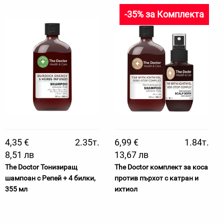
-35% за Комплекта
4,35 €
2.35т.
6,99 €
1.84т.
8,51 лв
13,67 лв
The Doctor Тонизиращ
The Doctor комплект за коса
шампоан с Репей + 4 билки,
против пърхот с катран и
355 мл
ихтиол