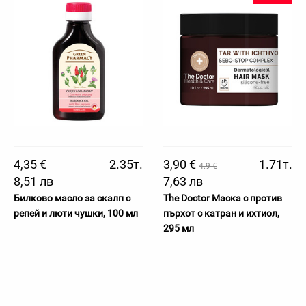
4,35 €
2.35т.
3,90 €
1.71т.
4.9 €
8,51 лв
7,63 лв
Билково масло за скалп с
The Doctor Маска с против
репей и люти чушки, 100 мл
пърхот с катран и ихтиол,
295 мл