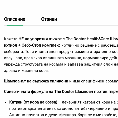
Описание
Отзиви
Кажете
НЕ на упорития пърхот
с
The Doctor Health&Care Ша
ихтиол + Себо-Стоп комплекс
- отлично решение с работеща
себореята. Този иновативен продукт измива старателно коса
изсушава, премахва излишната мазнина, нормализира дейн
уврежда структурата на косъма и запазва защитния слой на 
здрава и жизнена коса.
Шампоанът не съдържа силикони
и има специфичен аромат
Синергичната формула на The Doctor Шампоан против пърхо
Катран (от кора на бреза)
– лечебният катран от кора на 
противопърхотен агент със силно антибактериално и пр
Активно почиства и дезинфекцира, бори се с микробите