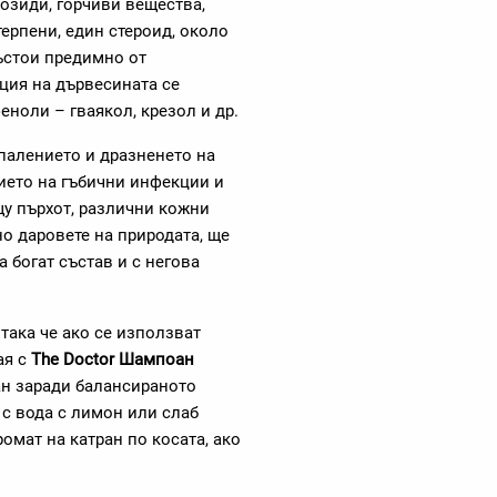
козиди, горчиви вещества,
ерпени, един стероид, около
състои предимно от
ция на дървесината се
еноли – гваякол, крезол и др.
палението и дразненето на
тието на гъбични инфекции и
щу пърхот, различни кожни
о даровете на природата, ще
а богат състав и с негова
така че ако се използват
ая с
The Doctor Шампоан
н заради балансираното
с вода с лимон или слаб
ромат на катран по косата, ако