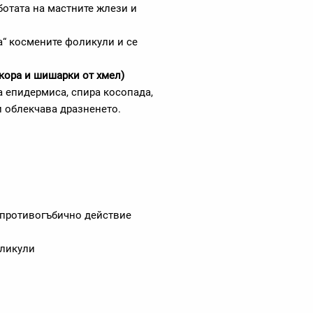
ботата на мастните жлези и
а“ космените фоликули и се
кора и шишарки от хмел)
а епидермиса, спира косопада,
и облекчава дразненето.
 противогъбично действие
оликули