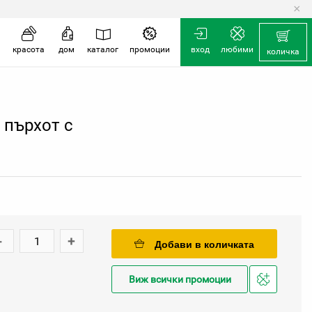
×
красота
дом
каталог
промоции
вход
любими
количка
 пърхот с
-
+
Добави в количката
Виж всички промоции
Добави
в