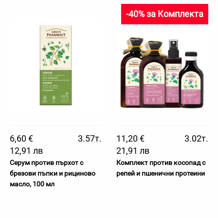
-40% за Комплекта
6,60 €
3.57т.
11,20 €
3.02т.
12,91 лв
21,91 лв
Серум против пърхот с
Комплект против косопад с
брезови пъпки и рициново
репей и пшенични протеини
масло, 100 мл