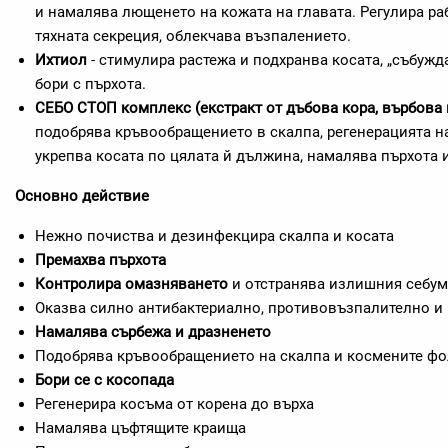
и намалява лющенето на кожата на главата. Регулира ра
тяхната секреция, облекчава възпалението.
Ихтиол
- стимулира растежа и подхранва косата, „събужд
бори с пърхота.
СЕБО СТОП комплекс (екстракт от дъбова кора, върбова 
подобрява кръвообращението в скалпа, регенерацията н
укрепва косата по цялата й дължина, намалява пърхота 
Основно действие
Нежно почиства и дезинфекцира скалпа и косата
Премахва пърхота
Контролира омазняването
и отстранява излишния себум
Оказва силно антибактериално, противовъзпалително и
Намалява сърбежа и дразненето
Подобрява кръвообращението на скалпа и космените ф
Бори се с косопада
Регенерира косъма от корена до върха
Намалява цъфтящите краища