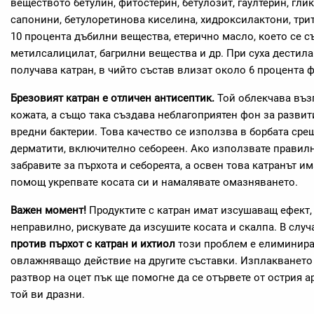
веществото бетулин, фитостерин, бетулозит, гаултерин, гли
сапонини, бетулоретинова киселина, хидроксилактони, трит
10 процента дъбилни вещества, етерично масло, което се 
метилсалицилат, багрилни вещества и др. При суха дестила
получава катран, в чийто състав влизат около 6 процента ф
Брезовият катран е отличен антисептик.
Той облекчава въз
кожата, а също така създава неблагоприятен фон за разви
вредни бактерии. Това качество се използва в борбата сре
дерматити, включително себореен. Ако използвате правилн
забравите за пърхота и себореята, а освен това катранът им
помощ укрепвате косата си и намалявате омазняването.
Важен момент!
Продуктите с катран имат изсушаващ ефект, 
неправилно, рискувате да изсушите косата и скалпа. В случ
против пърхот с катран и ихтиол
този проблем е елиминира
овлажняващо действие на другите съставки. Изплакването 
разтвор на оцет пък ще помогне да се отървете от острия а
той ви дразни.