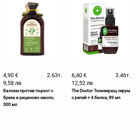
4,90 €
2.63т.
6,40 €
3.46т.
9,58 лв
12,52 лв
Балсам против пърхот с
The Doctor Тонизиращ серум
бреза и рициново масло,
с репей + 4 билки, 89 мл
300 мл