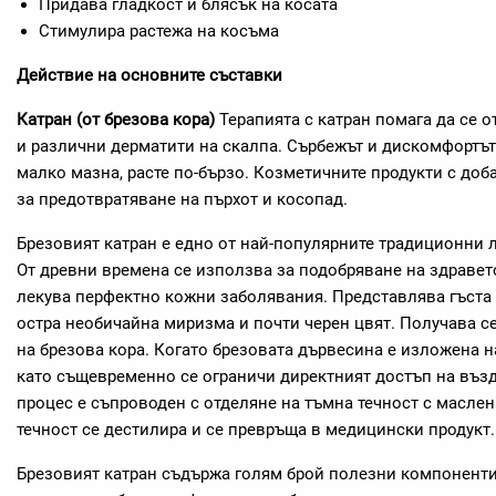
Придава гладкост и блясък на косата
Стимулира растежа на косъма
Действие на основните съставки
Катран (от брезова кора)
Терапията с катран помага да се о
и различни дерматити на скалпа. Сърбежът и дискомфортът 
малко мазна, расте по-бързо. Козметичните продукти с доб
за предотвратяване на пърхот и косопад.
Брезовият катран е едно от най-популярните традиционни л
От древни времена се използва за подобряване на здравето
лекува перфектно кожни заболявания. Представлява гъста 
остра необичайна миризма и почти черен цвят. Получава се
на брезова кора. Когато брезовата дървесина е изложена н
като същевременно се ограничи директният достъп на възду
процес е съпроводен с отделяне на тъмна течност с маслена
течност се дестилира и се превръща в медицински продукт.
Брезовият катран съдържа голям брой полезни компоненти: