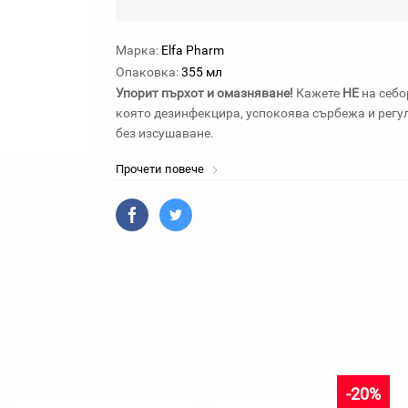
Марка:
Elfa Pharm
Опаковка:
355 мл
Упорит пърхот и омазняване!
Кажете
НЕ
на себо
която дезинфекцира, успокоява сърбежа и регул
без изсушаване.
Прочети повече
-20%