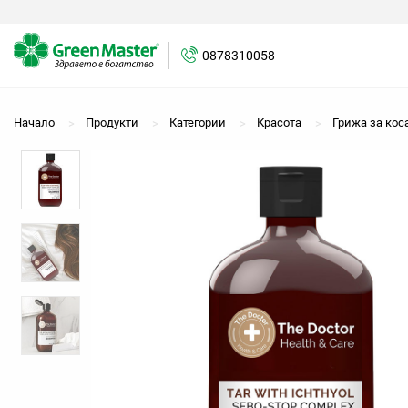
0878310058
Начало
Продукти
Категории
Красота
Грижа за кос