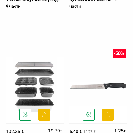
9 части
части
-50%
19.79т.
1.25т.
102,25 €
6,40 €
12.75 €