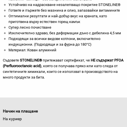
Устойчиво на надраскване незалепващо покритие STONELINE®
Гответе и пържете без мазнина и олио, запазвайки витамините
Оптимални резултати и най-добър вкус на храната, като
приготвена върху естествен горещ камък
Супер лесно почистване
Изключително здраво, без деформации дъно с дебелина 4,5 мм
Подходящи за всички видове котлони, включително
индукционни. (Подходящи и за фурна до 180°C)
Материал: Кован алуминий
Съдовете
STONELINE®
притежават сертификат, че
НЕ съдържат PFOA
(Perfluorooctanoic acid)
, която се получава пряко или като следа от
синтетичните химикали, които се използват в производството на
много продукти за бита.
Начин на плащане
На куриер