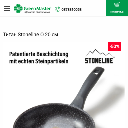
0878310058
количка
Тиган Stoneline O 20 см
-50%