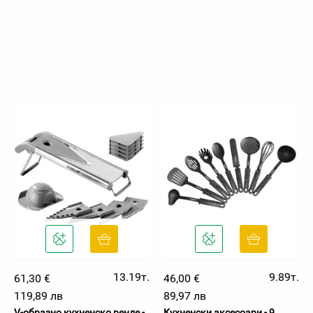
13.19т.
9.89т.
61,30 €
46,00 €
119,89 лв
89,97 лв
V-образно кухненско ренде -
Кухненски аксесоари - 9