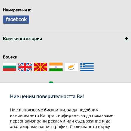
Намерете ни в:
facebook
Всички категории
Връзки
Ние ценим поверителността Ви!
За нас
Условия за доставка
Конфиденциалност на информацията
Общи условия
Ние използваме бисквитки, за да подобрим
изживяването Ви при сърфиране, за да показваме
Декларация за личните данни
Често задавани въпроси
персонализирани реклами или съдържание и да
Контакти
анализираме нашия трафик. С кликването върху
Грийн Мастър Груп ООД, 1309 София, ул. Пиротска 151, Телефон: