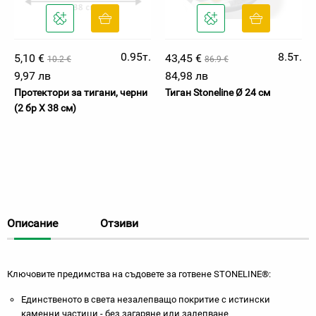
0.95т.
8.5т.
5,10 €
43,45 €
10.2 €
86.9 €
9,97 лв
84,98 лв
Протектори за тигани, черни
Тиган Stoneline Ø 24 см
(2 бр Х 38 см)
Описание
Отзиви
Ключовите предимства на съдовете за готвене STONELINE®:
Единственото в света незалепващо покритие с истински
каменни частици - без загаряне или залепване