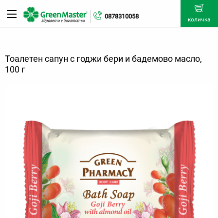
0878310058
количка
Тоалетен сапун с годжи бери и бадемово масло,
100 г