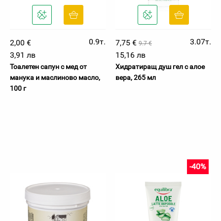
0.9т.
3.07т.
2,00 €
7,75 €
9.7 €
3,91 лв
15,16 лв
Тоалетен сапун с мед от
Хидратиращ душ гел с алое
манука и маслиново масло,
вера, 265 мл
100 г
-40%