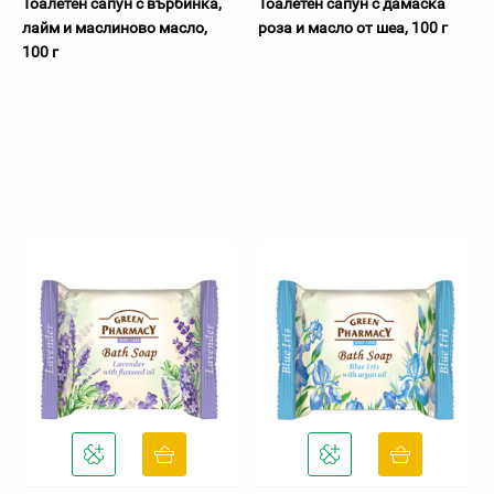
Тоалетен сапун с върбинка,
Тоалетен сапун с дамаска
лайм и маслиново масло,
роза и масло от шеа, 100 г
100 г