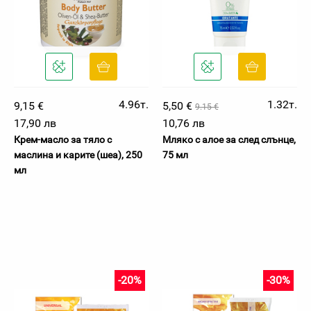
4.96т.
1.32т.
9,15 €
5,50 €
9.15 €
17,90 лв
10,76 лв
Крем-масло за тяло с
Мляко с алое за след слънце,
маслина и карите (шеа), 250
75 мл
мл
-20%
-30%