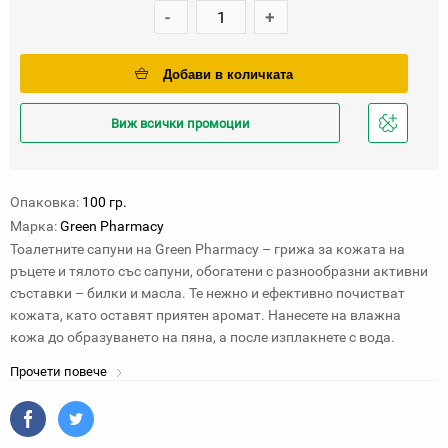
-
+
Добави в количката
Виж всички промоции
Добави
в
любими
Опаковка:
100 гр.
Марка:
Green Pharmacy
Тоалетните сапуни на Green Pharmacy – грижа за кожата на
ръцете и тялото със сапуни, обогатени с разнообразни активни
съставки – билки и масла. Те нежно и ефективно почистват
кожата, като оставят приятен аромат. Нанесете на влажна
кожа до образуването на пяна, а после изплакнете с вода.
Прочети повече