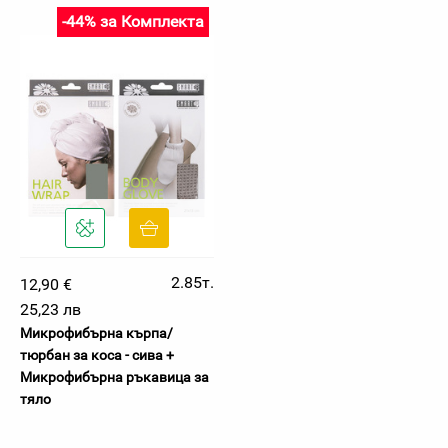
-44% за Комплекта
2.85т.
12,90 €
25,23 лв
Микрофибърна кърпа/
тюрбан за коса - сива +
Микрофибърна ръкавица за
тяло