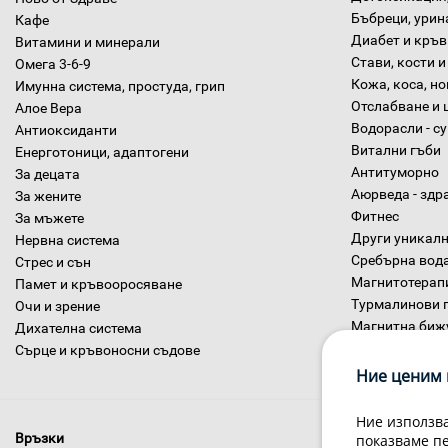
Бъбреци, урин
Кафе
Диабет и кръв
Витамини и минерали
Стави, кости и
Омега 3-6-9
Кожа, коса, н
Имунна система, простуда, грип
Отслабване и 
Алое Вера
Водорасли - с
Антиоксиданти
Витални гъби
Енерготоници, адаптогени
Антитуморно
За децата
Аюрведа - здр
За жените
Фитнес
За мъжете
Други уникалн
Нервна система
Сребърна вод
Стрес и сън
Магнитотерап
Памет и кръвооросяване
Турмалинови 
Очи и зрение
Магнитна биж
Дихателна система
Диетични хра
Сърце и кръвоносни съдове
Ние ценим 
Ние използва
Връзки
показваме п