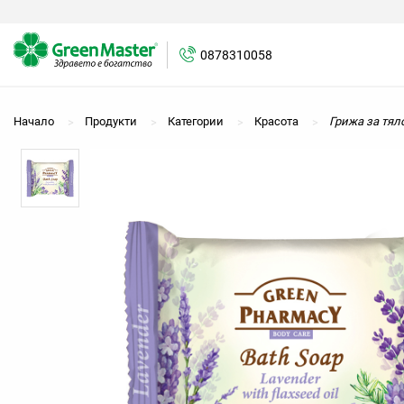
0878310058
0878310058
Начало
Продукти
Категории
Красота
Грижа за тял