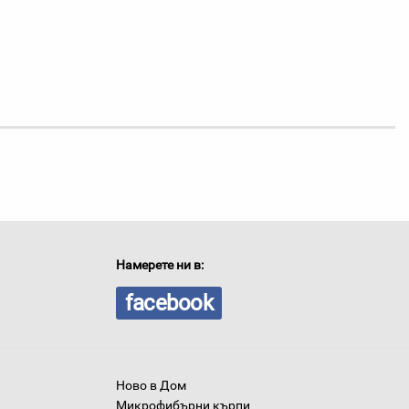
Намерете ни в:
facebook
Ново в Дом
Микрофибърни кърпи