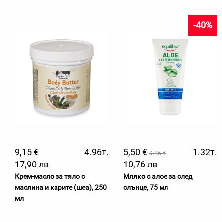
-40%
9,15 €
4.96т.
5,50 €
1.32т.
9.15 €
17,90 лв
10,76 лв
Крем-масло за тяло с
Мляко с алое за след
маслина и карите (шеа), 250
слънце, 75 мл
мл