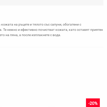
любими
 кожата на ръцете и тялото със сапуни, обогатени с
. Те нежно и ефективно почистват кожата, като оставят приятен
о на пяна, а после изплакнете с вода.
-20%