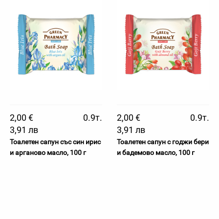
2,00 €
0.9т.
2,00 €
0.9т.
3,91 лв
3,91 лв
Тоалетен сапун със син ирис
Тоалетен сапун с годжи бери
и арганово масло, 100 г
и бадемово масло, 100 г