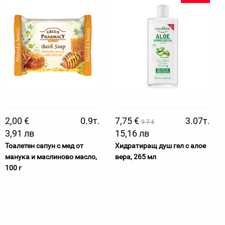
2,00 €
0.9т.
7,75 €
3.07т.
9.7 €
3,91 лв
15,16 лв
Тоалетен сапун с мед от
Хидратиращ душ гел с алое
манука и маслиново масло,
вера, 265 мл
100 г