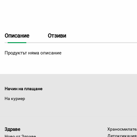
Описание
Отзиви
Продуктът няма описание
Начин на плащане
На куриер
Здраве
Храносмилател
Детоксикация,
Ново от Здраве