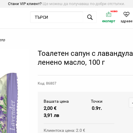
Стани VIP клиент?
Ще можеш да получаваш по-добри отстъпки.
ново
експерт
здраве
ото
Тоалетен сапун с лавандула
ленено масло, 100 г
Код: 86807
Вашата цена
Точки
2,00 €
0.9т.
3,91 лв
Клиентска цена: 2.0 €