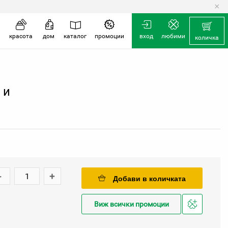
×
количка
красота
дом
каталог
промоции
вход
любими
количка
 и
-
+
Добави в количката
Виж всички промоции
Добави
в