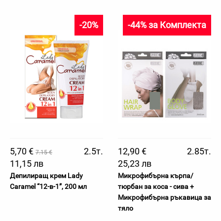
-20%
-44% за Комплекта
5,70 €
2.5т.
12,90 €
2.85т.
7.15 €
11,15 лв
25,23 лв
Депилиращ крем Lady
Микрофибърна кърпа/
Caramel “12-в-1”, 200 мл
тюрбан за коса - сива +
Микрофибърна ръкавица за
тяло