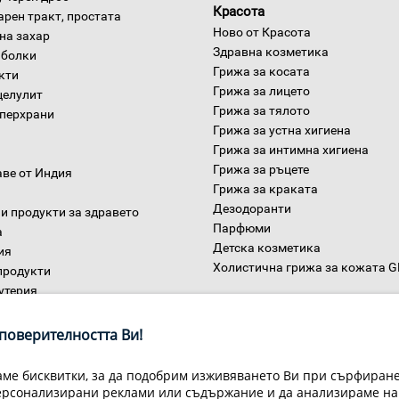
Красота
арен тракт, простата
Ново от Красота
на захар
Здравна козметика
 болки
Грижа за косата
окти
Грижа за лицето
целулит
Грижа за тялото
уперхрани
Грижа за устна хигиена
Грижа за интимна хигиена
Грижа за ръцете
аве от Индия
Грижа за краката
Дезодоранти
и продукти за здравето
Парфюми
а
Детска козметика
ия
Холистична грижа за кожата 
продукти
утерия
Дом
ни
поверителността Ви!
ме бисквитки, за да подобрим изживяването Ви при сърфиране,
ерсонализирани реклами или съдържание и да анализираме на