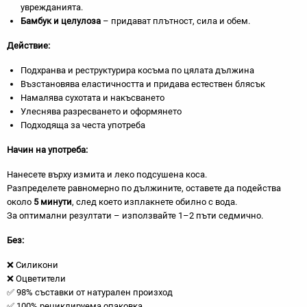
уврежданията.
Бамбук и целулоза
– придават плътност, сила и обем.
Действие:
Подхранва и реструктурира косъма по цялата дължина
Възстановява еластичността и придава естествен блясък
Намалява сухотата и накъсването
Улеснява разресването и оформянето
Подходяща за честа употреба
Начин на употреба:
Нанесете върху измита и леко подсушена коса.
Разпределете равномерно по дължините, оставете да подейства
около
5 минути
, след което изплакнете обилно с вода.
За оптимални резултати – използвайте 1–2 пъти седмично.
Без:
❌ Силикони
❌ Оцветители
✅ 98% съставки от натурален произход
✅ 100% рециклируема опаковка