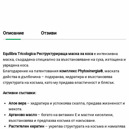
Описание
Отзиви
Equilibra Tricologica
Реструктурираща маска за коса
е интензивна
маска, създадена специално за възстановяване на суха, изтощена и
увредена коса.
Благодарение на патентования
комплекс Phytosinergia®
, маската
действа в дълбочина – подхранва, хидратира и възстановява
структурата на косъма, като му придава еластичност и блясък.
Активни съставки:
Алое вера
– хидратира и успокоява скалпа, придава жизненост и
мекота.
Арганово масло
– богато на витамин Е и мастни киселини,
възстановява и предпазва косъма от накъсване.
Растителен кератин
– укрепва структурата на косъма и намалява