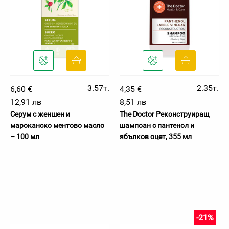
3.57т.
2.35т.
6,60 €
4,35 €
12,91 лв
8,51 лв
Серум с женшен и
The Doctor Реконструиращ
мароканско ментово масло
шампоан с пантенол и
– 100 мл
ябълков оцет, 355 мл
-21%