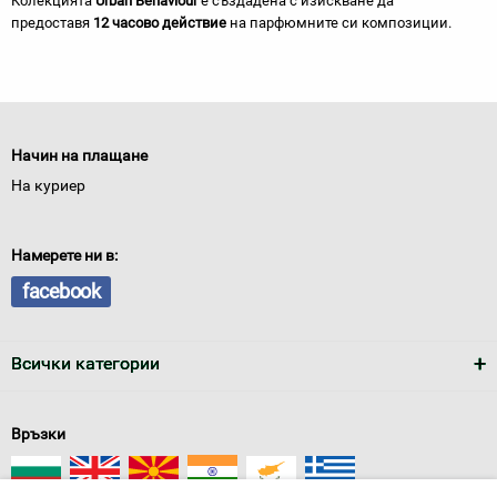
Колекцията
Urban Behaviour
е създадена с изискване да
предоставя
12 часово действие
на парфюмните си композиции.
Начин на плащане
На куриер
Намерете ни в:
facebook
Всички категории
Връзки