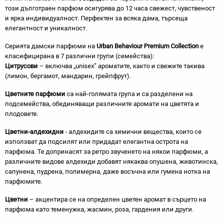
този дълготраен парфюм осигурява до 12 часа свежест, чувственост
и ярка индивидуалност. Перфектен за всяка дама, търсеща
елегантност и уникалност.
Серията дамски парфюми на
Urban Behaviour Premium Collection
е
класифицирана в 7 различни групи (семейства):
Цитрусови
– включва „unisex” ароматите, както и свежите такива
(лимон, бергамот, мандарин, грейпфрут).
Цветните парфюми
са най-голямата група и са разделени на
подсемейства, обединяващи различните аромати на цветята и
плодовете.
Цветни-алдехидни
- алдехидите са химични вещества, които се
използват да подсилят или придадат елегантна острота на
парфюма. Те допринасят за ретро звученето на някои парфюми, а
различните видове алдехиди добавят някаква опушена, животинска,
сапунена, пудрена, полимерна, даже восъчна или гумена нотка на
парфюмите.
Цветни
– акцентира се на определен цветен аромат в сърцето на
парфюма като теменужка, жасмин, роза, гардения или други.