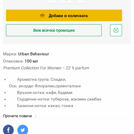
Добави в количката
Виж всички промоции
Добави
в
любими
Марка:
Urban Behaviour
Опаковка:
100 мл
Premium Collection For Women – 22 % parfum
Ароматна група: Сладки,
Осн. акорди: Флорален,ориенталски
Връхни нотки: кафе, бадеми
Сърдечни нотки: тубероза, жасмин самбак
Базисни нотки: какао, тонка
Прочети повече