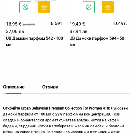
6.59т.
10.49т.
18,95 €
19,40 €
27.05 €
37,06 лв
37,94 лв
UB Дамски парфюм 542 - 100
UB Дамски парфюм 594 - 50
мл
мл
Описание
Отзиви
Открийте Urban Behaviour Premium Collection For Women 418:
Луксозен
дамски парфюм от 100 мл с 22% парфюмна концентрация. Този
сладък и ориенталски аромат съчетава връхни нотки на кафе и
бадеми, сърдечни нотки на тубероза и жасмин самбак, и базисни
нотки на какао и тонка. Създаден за чаровни и изтънчени жени,