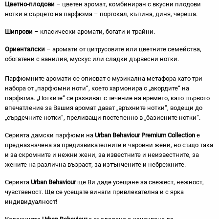
Цветно-плодови
– цветен аромат, комбиниран с вкусни плодови
нотки в сърцето на парфюма – портокал, къпина, диня, череша.
Шипрови
– класически аромати, богати и трайни.
Ориенталски
– аромати от цитрусовите или цветните семейства,
обогатени с ванилия, мускус или сладки дървесни нотки.
Парфюмните аромати се описват с музикална метафора като три
набора от „парфюмни ноти“, което хармонира с „акордите“ на
парфюма. „Нотките“ се развиват с течение на времето, като първото
впечатление за Вашия аромат дават „връхните нотки“, водещи до
„сърдечните нотки“, преливащи постепенно в „базисните нотки“.
Серията дамски парфюми на
Urban Behaviour Premium Collection
е
предназначена за предизвикателните и чаровни жени, но също така
и за скромните и нежни жени, за известните и неизвестните, за
жените на различна възраст, за изтънчените и небрежните.
Серията
Urban Behaviour
ще Ви даде усещане за свежест, нежност,
чувственост. Ще се усещате винаги привлекателна и с ярка
индивидуалност!