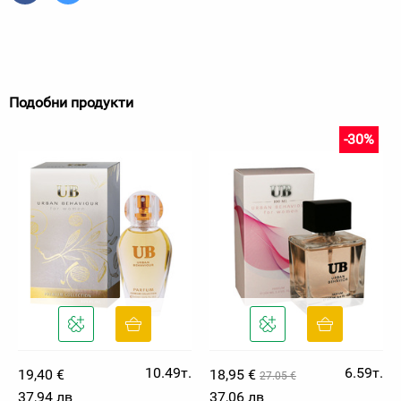
Подобни продукти
-30%
10.49т.
6.59т.
19,40 €
18,95 €
27.05 €
37,94 лв
37,06 лв