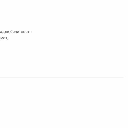
адък,бели цветя
мот,
и