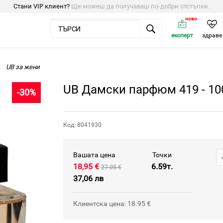
Стани VIP клиент?
Ще можеш да получаваш по-добри отстъпки.
ново
експерт
здраве
UB за жени
UB Дамски парфюм 419 - 10
-30%
Код: 8041930
Вашата цена
Точки
18,95 €
6.59т.
27.05 €
37,06 лв
Клиентска цена: 18.95 €