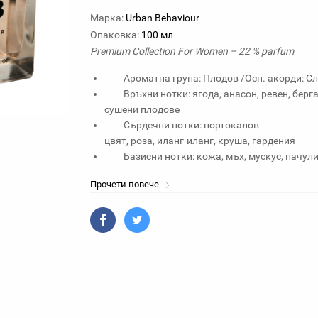
Марка:
Urban Behaviour
Oпаковка:
100 мл
Premium Collection For Women – 22 % parfum
Ароматна група: Плодов /Осн. акорди: Сл
Връхни нотки: ягода, анасон, ревен, берга
сушени плодове
Сърдечни нотки: портокалов
цвят, роза, иланг-иланг, круша, гардения
Базисни нотки: кожа, мъх, мускус, пачул
Прочети повече