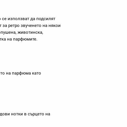
о се използват да подсилят
 за ретро звученето на някои
опушена, животинска,
отка на парфюмите.
ето на парфюма като
дови нотки в сърцето на