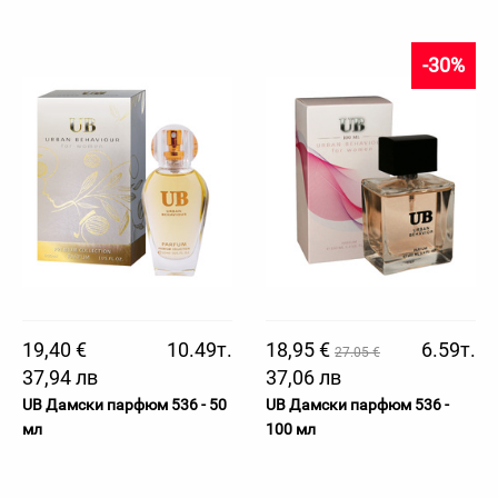
-30%
19,40 €
10.49т.
18,95 €
6.59т.
27.05 €
37,94 лв
37,06 лв
UB Дамски парфюм 536 - 50
UB Дамски парфюм 536 -
мл
100 мл