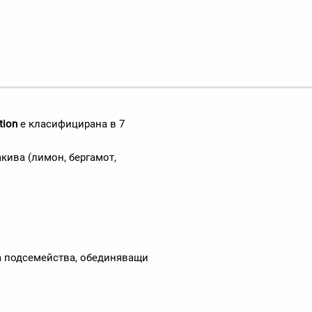
tion
е класифицирана в 7
акива (лимон, бергамот,
на подсемейства, обединяващи