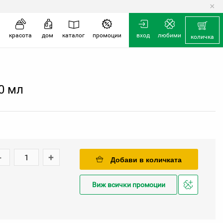
×
количка
красота
дом
каталог
промоции
вход
любими
количка
0 мл
-
+
Добави в количката
Виж всички промоции
Добави
в
любими