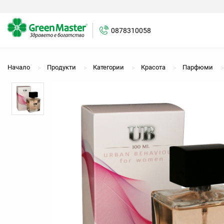
0878310058
0878310058
Начало
Продукти
Категории
Красота
Парфюми