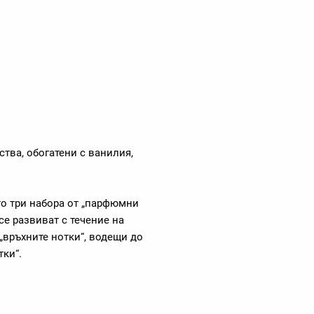
тва, обогатени с ванилия,
о три набора от „парфюмни
се развиват с течение на
„връхните нотки“, водещи до
тки“.