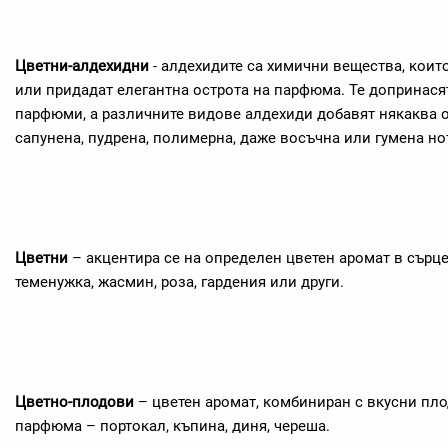
Цветни-алдехидни
- алдехидите са химични вещества, коит
или придадат елегантна острота на парфюма. Те допринасят
парфюми, а различните видове алдехиди добавят някаква 
сапунена, пудрена, полимерна, даже восъчна или гумена н
Цветни
– акцентира се на определен цветен аромат в сърц
теменужка, жасмин, роза, гардения или други.
Цветно-плодови
– цветен аромат, комбиниран с вкусни пло
парфюма – портокал, къпина, диня, череша.