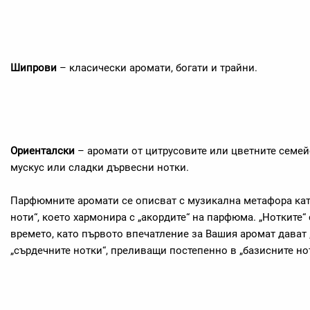
Шипрови
– класически аромати, богати и трайни.
Ориенталски
– аромати от цитрусовите или цветните семейс
мускус или сладки дървесни нотки.
Парфюмните аромати се описват с музикална метафора кат
ноти“, което хармонира с „акордите“ на парфюма. „Нотките“ 
времето, като първото впечатление за Вашия аромат дават 
„сърдечните нотки“, преливащи постепенно в „базисните но