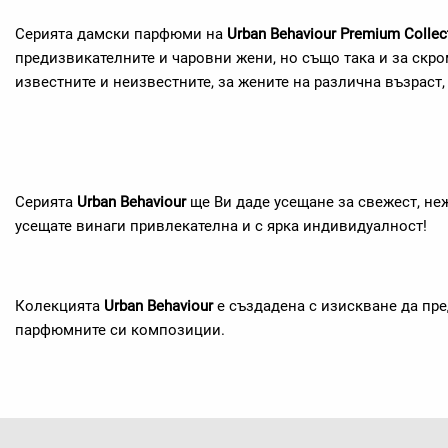
Серията дамски парфюми на
Urban Behaviour Premium Collec
предизвикателните и чаровни жени, но също така и за скро
известните и неизвестните, за жените на различна възраст,
Серията
Urban Behaviour
ще Ви даде усещане за свежест, неж
усещате винаги привлекателна и с ярка индивидуалност!
Колекцията
Urban Behaviour
е създадена с изискване да пр
парфюмните си композиции.