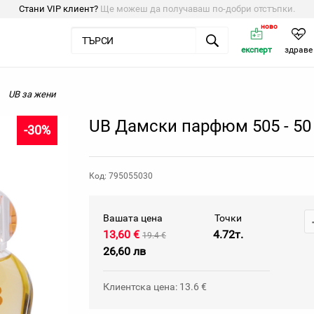
Стани VIP клиент?
Ще можеш да получаваш по-добри отстъпки.
ново
експерт
здраве
UB за жени
UB Дамски парфюм 505 - 50
-30%
Код: 795055030
Вашата цена
Точки
13,60 €
4.72т.
19.4 €
26,60 лв
Клиентска цена: 13.6 €