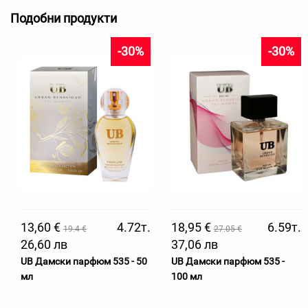
Подобни продукти
-30%
-30%
13,60 €
4.72т.
18,95 €
6.59т.
19.4 €
27.05 €
26,60 лв
37,06 лв
UB Дамски парфюм 535 - 50
UB Дамски парфюм 535 -
мл
100 мл