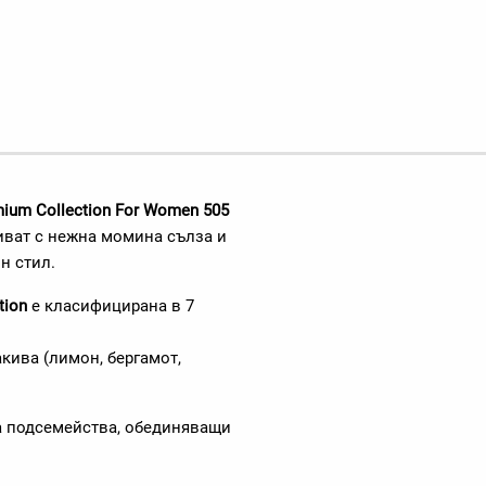
mium Collection For Women 505
ливат с нежна момина сълза и
н стил.
tion
е класифицирана в 7
акива (лимон, бергамот,
на подсемейства, обединяващи