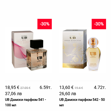
-30%
-30%
18,95 €
6.59т.
13,60 €
4.72т.
27.05 €
19.4 €
37,06 лв
26,60 лв
UB Дамски парфюм 541 -
UB Дамски парфюм 542 - 50
100 мл
мл