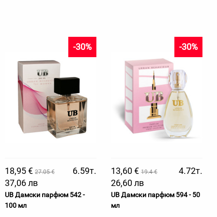
-30%
-30%
18,95 €
6.59т.
13,60 €
4.72т.
27.05 €
19.4 €
37,06 лв
26,60 лв
UB Дамски парфюм 542 -
UB Дамски парфюм 594 - 50
100 мл
мл