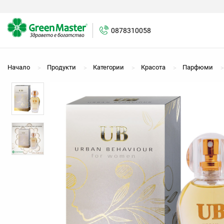
0878310058
0878310058
Начало
Продукти
Категории
Красота
Парфюми