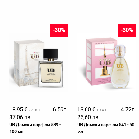
-30%
-30%
18,95 €
6.59т.
13,60 €
4.72т.
27.05 €
19.4 €
37,06 лв
26,60 лв
UB Дамски парфюм 539 -
UB Дамски парфюм 541 - 50
100 мл
мл