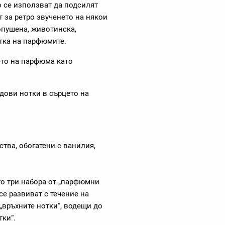
о се използват да подсилят
 за ретро звученето на някои
опушена, животинска,
отка на парфюмите.
ето на парфюма като
дови нотки в сърцето на
тва, обогатени с ванилия,
о три набора от „парфюмни
се развиват с течение на
„връхните нотки“, водещи до
тки“.