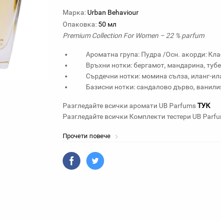
Марка:
Urban Behaviour
Опаковка:
50 мл
Premium Collection For Women – 22 % parfum
Ароматна група: Пудра /Осн. акорди: Кла
Връхни нотки: бергамот, мандарина, туб
Сърдечни нотки: момина сълза, иланг-ил
Базисни нотки: сандалово дърво, ванил
Разгледайте всички аромати UB Parfums
ТУК
Разгледайте всички Комплекти тестери UB Parf
Прочети повече