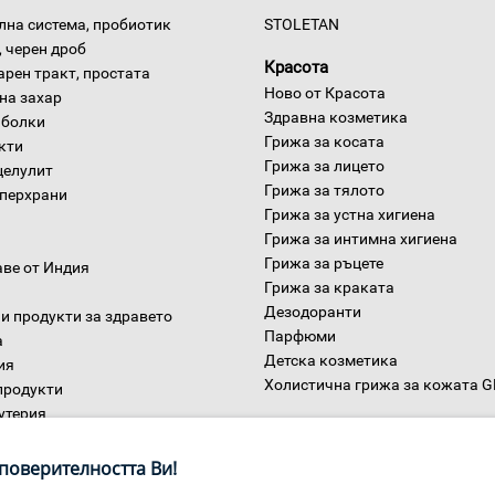
на система, пробиотик
STOLETAN
 черен дроб
Красота
арен тракт, простата
Ново от Красота
на захар
Здравна козметика
 болки
Грижа за косата
окти
Грижа за лицето
целулит
Грижа за тялото
уперхрани
Грижа за устна хигиена
Грижа за интимна хигиена
Грижа за ръцете
аве от Индия
Грижа за краката
Дезодоранти
и продукти за здравето
Парфюми
а
Детска козметика
ия
Холистична грижа за кожата 
продукти
утерия
Дом
ни
поверителността Ви!