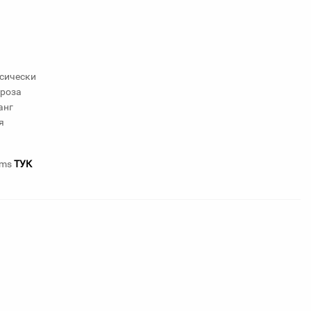
сически
ероза
анг
ия
ums
ТУК