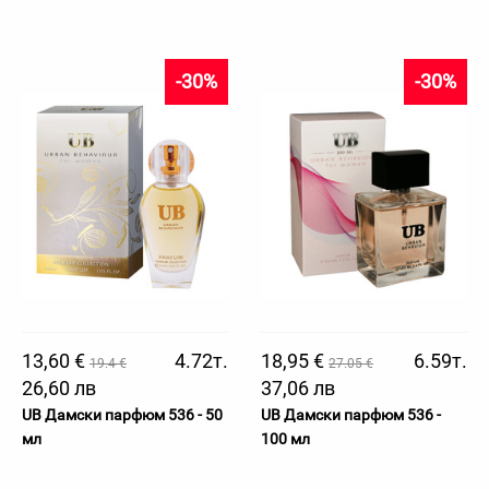
-30%
-30%
13,60 €
4.72т.
18,95 €
6.59т.
19.4 €
27.05 €
26,60 лв
37,06 лв
UB Дамски парфюм 536 - 50
UB Дамски парфюм 536 -
мл
100 мл