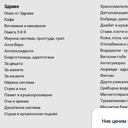
Здраве
Храносмилател
Детоксикация,
Ново от Здраве
Бъбреци, урин
Кафе
Диабет и кръв
Витамини и минерали
Стави, кости и
Омега 3-6-9
Кожа, коса, н
Имунна система, простуда, грип
Отслабване и 
Алое Вера
Водорасли - с
Антиоксиданти
Витални гъби
Енерготоници, адаптогени
Антитуморно
За децата
Аюрведа - здр
За жените
Фитнес
За мъжете
Други уникалн
Нервна система
Сребърна вод
Стрес и сън
Магнитотерап
Памет и кръвооросяване
Турмалинови 
Очи и зрение
Магнитна биж
Дихателна система
Диетични хра
Сърце и кръвоносни съдове
Ние ценим 