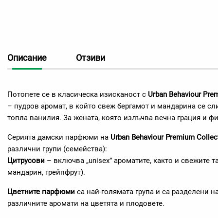
Описание
Отзиви
Потопете се в класическа изисканост с
Urban Behaviour Pre
– пудров аромат, в който свеж бергамот и мандарина се с
топла ванилия. За жената, която излъчва вечна грация и фи
Серията дамски парфюми на
Urban Behaviour Premium Collec
различни групи (семейства):
Цитрусови
– включва „unisex” ароматите, както и свежите т
мандарин, грейпфрут).
Цветните парфюми
са най-голямата група и са разделени 
различните аромати на цветята и плодовете.