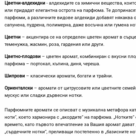
Цветни-алдехидни
- алдехидите са химични вещества, коит
или придадат елегантна острота на парфюма. Те допринасят
парфюми, а различните видове алдехиди добавят някаква 
сапунена, пудрена, полимерна, даже восъчна или гумена н
Цветни
– акцентира се на определен цветен аромат в сърц
теменужка, жасмин, роза, гардения или други.
Цветно-плодови
– цветен аромат, комбиниран с вкусни пло
парфюма – портокал, къпина, диня, череша.
Шипрови
– класически аромати, богати и трайни.
Ориенталски
– аромати от цитрусовите или цветните семейс
мускус или сладки дървесни нотки.
Парфюмните аромати се описват с музикална метафора кат
ноти“, което хармонира с „акордите“ на парфюма. „Нотките“ 
времето, като първото впечатление за Вашия аромат дават 
„сърдечните нотки“, преливащи постепенно в „базисните но