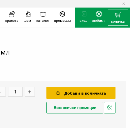
×
количка
красота
дом
каталог
промоции
вход
любими
количка
 мл
-
+
Добави в количката
Виж всички промоции
Добави
в
любими