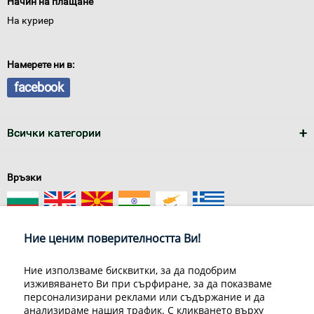
Начин на плащане
На куриер
Намерете ни в:
facebook
Всички категории
Връзки
Ние ценим поверителността Ви!
Ние използваме бисквитки, за да подобрим
изживяването Ви при сърфиране, за да показваме
За нас
Условия за доставка
персонализирани реклами или съдържание и да
Конфиденциалност на информацията
Общи условия
анализираме нашия трафик. С кликването върху