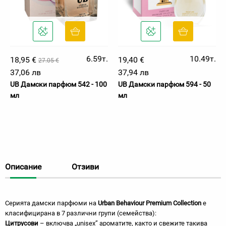
6.59т.
10.49т.
18,95 €
19,40 €
27.05 €
37,06 лв
37,94 лв
UB Дамски парфюм 542 - 100
UB Дамски парфюм 594 - 50
мл
мл
Описание
Отзиви
Серията дамски парфюми на
Urban Behaviour Premium Collection
е
класифицирана в 7 различни групи (семейства):
Цитрусови
– включва „unisex” ароматите, както и свежите такива