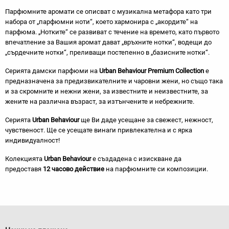
Парфюмните аромати се описват с музикална метафора като три
набора от „парфюмни ноти“, което хармонира с „акордите“ на
парфюма. „Нотките“ се развиват с течение на времето, като първото
впечатление за Вашия аромат дават „връхните нотки“, водещи до
„сърдечните нотки“, преливащи постепенно в „базисните нотки“.
Серията дамски парфюми на
Urban Behaviour Premium Collection
е
предназначена за предизвикателните и чаровни жени, но също така
и за скромните и нежни жени, за известните и неизвестните, за
жените на различна възраст, за изтънчените и небрежните.
Серията
Urban Behaviour
ще Ви даде усещане за свежест, нежност,
чувственост. Ще се усещате винаги привлекателна и с ярка
индивидуалност!
Колекцията
Urban Behaviour
е създадена с изискване да
предоставя
12 часово действие
на парфюмните си композиции.