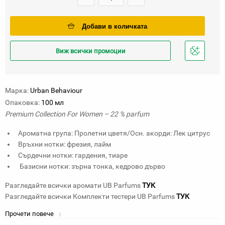
Добави в количката
Виж всички промоции
Добави
в
любими
Марка:
Urban Behaviour
Опаковка:
100 мл
Premium Collection For Women – 22 % parfum
Aроматна група: Пролетни цветя/Осн. акорди: Лек цитрус
Връхни нотки: фрезия, лайм
Сърдечни нотки: гардения, тиаре
Базисни нотки: зърна тонка, кедрово дърво
Разгледайте всички аромати UB Parfums
ТУК
Разгледайте всички Комплекти тестери UB Parfums
ТУК
Прочети повече