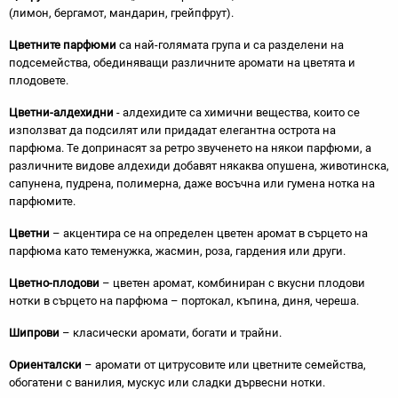
(лимон, бергамот, мандарин, грейпфрут).
Цветните парфюми
са най-голямата група и са разделени на
подсемейства, обединяващи различните аромати на цветята и
плодовете.
Цветни-алдехидни
- алдехидите са химични вещества, които се
използват да подсилят или придадат елегантна острота на
парфюма. Те допринасят за ретро звученето на някои парфюми, а
различните видове алдехиди добавят някаква опушена, животинска,
сапунена, пудрена, полимерна, даже восъчна или гумена нотка на
парфюмите.
Цветни
– акцентира се на определен цветен аромат в сърцето на
парфюма като теменужка, жасмин, роза, гардения или други.
Цветно-плодови
– цветен аромат, комбиниран с вкусни плодови
нотки в сърцето на парфюма – портокал, къпина, диня, череша.
Шипрови
– класически аромати, богати и трайни.
Ориенталски
– аромати от цитрусовите или цветните семейства,
обогатени с ванилия, мускус или сладки дървесни нотки.