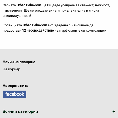
Серията
Urban Behaviour
ще Ви даде усещане за свежест, нежност,
чувственост. Ще се усещате винаги привлекателна и с ярка
индивидуалност!
Колекцията
Urban Behaviour
е създадена с изискване да
предоставя
12 часово действие
на парфюмните си композиции.
Начин на плащане
На куриер
Намерете ни в:
facebook
Всички категории