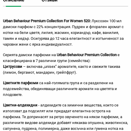
Urban Behaviour Premium Collection For Women 520:
Луксозен 100 мл
дамски парфюм с 22% концентрация. Пудрен и флорален аромат с
нотки на бели цветя, лилия, жасмин, кориандър, кафе, ванилия,
тамян и кедър. Осигурява до 12 часа елегантност и изтънченост за
чаровни жени с ярка индивидуалност.
Серията дамски парфюми на
Urban Behaviour Premium Collection
е
класифицирана в 7 различни групи (семейства):
Цитрусови
– включва „unisex” ароматите, както и свежите такива
(лимон, бергамот, мандарин, грейпфрут).
Цветните парфюми
са най-голямата група и са разделени на
подсемейства, обединяващи различните аромати на цветята и
плодовете.
Цветни-алдехидни
- алдехидите са химични вещества, които се
използват да подсилят или придадат елегантна острота на
парфюма. Те допринасят за ретро звученето на някои парфюми, а
различните видове алдехиди добавят някаква опушена, животинска,
сапунена, пудрена, полимерна, даже восъчна или гумена нотка на