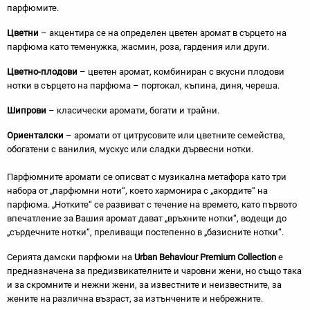
парфюмите.
Цветни
– акцентира се на определен цветен аромат в сърцето на
парфюма като теменужка, жасмин, роза, гардения или други.
Цветно-плодови
– цветен аромат, комбиниран с вкусни плодови
нотки в сърцето на парфюма – портокал, къпина, диня, череша.
Шипрови
– класически аромати, богати и трайни.
Ориенталски
– аромати от цитрусовите или цветните семейства,
обогатени с ванилия, мускус или сладки дървесни нотки.
Парфюмните аромати се описват с музикална метафора като три
набора от „парфюмни ноти“, което хармонира с „акордите“ на
парфюма. „Нотките“ се развиват с течение на времето, като първото
впечатление за Вашия аромат дават „връхните нотки“, водещи до
„сърдечните нотки“, преливащи постепенно в „базисните нотки“.
Серията дамски парфюми на
Urban Behaviour Premium Collection
е
предназначена за предизвикателните и чаровни жени, но също така
и за скромните и нежни жени, за известните и неизвестните, за
жените на различна възраст, за изтънчените и небрежните.