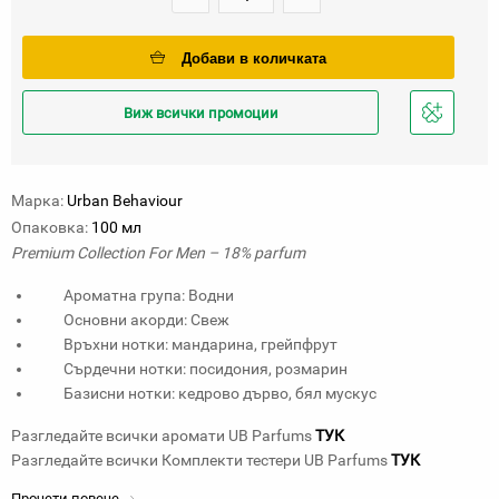
Добави в количката
Виж всички промоции
Добави
в
любими
Марка:
Urban Behaviour
Опаковка:
100 мл
Premium Collection For Men – 18% parfum
Ароматна група: Водни
Основни акорди: Свеж
Връхни нотки: мандарина, грейпфрут
Сърдечни нотки: посидония, розмарин
Базисни нотки: кедрово дърво, бял мускус
Разгледайте всички аромати UB Parfums
ТУК
Разгледайте всички Комплекти тестери UB Parfums
ТУК
Прочети повече