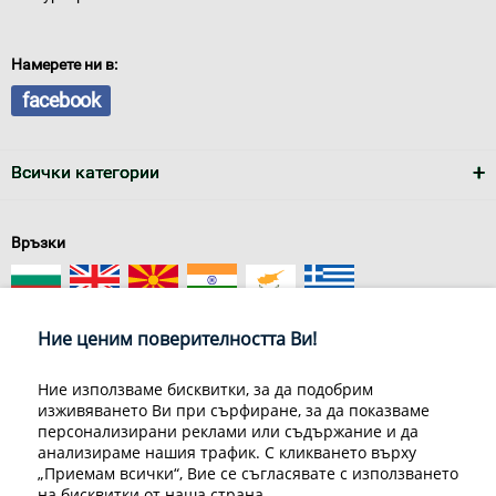
Намерете ни в:
facebook
Всички категории
Връзки
Ние ценим поверителността Ви!
Ние използваме бисквитки, за да подобрим
изживяването Ви при сърфиране, за да показваме
За нас
Условия за доставка
персонализирани реклами или съдържание и да
Конфиденциалност на информацията
Общи условия
анализираме нашия трафик. С кликването върху
Декларация за личните данни
Често задавани въпроси
„Приемам всички“, Вие се съгласявате с използването
Контакти
на бисквитки от наша страна.