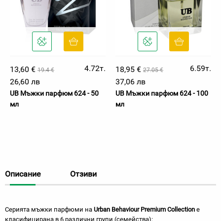
4.72т.
6.59т.
13,60 €
18,95 €
19.4 €
27.05 €
26,60 лв
37,06 лв
UB Мъжки парфюм 624 - 50
UB Мъжки парфюм 624 - 100
мл
мл
Описание
Отзиви
Серията мъжки парфюми на
Urban Behaviour Premium Collection
е
класифицирана в 6 различни групи (семейства):