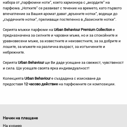
набора от „парфюмни ноти“, което хармонира с „акордите“ на
парфюма. „Нотките“ се развиват с течение на времето, като първото
впечатление за Вашия аромат дават „връхните нотки“, водещи до
„сърдечните нотки“, преливащи постепенно в „базисните нотки“.
Серията мъжки парфюми на
Urban Behaviour Premium Collection
е
предназначена за силните и чаровни мъже, но и за спокойните и
уравновесени мъже, за известните и неизвестните, за за добрите и
лошите, за мъжете на различна възраст, за изтънчените и
небрежните.
Серията
Urban Behaviour
ще Ви даде усещане за свежест, чувственост
и сила. Ще усещате своята ярка индивидуалност!
Колекцията
Urban Behaviour
е създадена с изискване да
предоставя
12 часово действие
на парфюмните си композиции.
Начин на плащане
На куриер