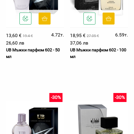
4.72т.
6.59т.
13,60 €
18,95 €
19.4 €
27.05 €
26,60 лв
37,06 лв
UB Мъжки парфюм 602 - 50
UB Мъжки парфюм 602 - 100
мл
мл
-30%
-30%