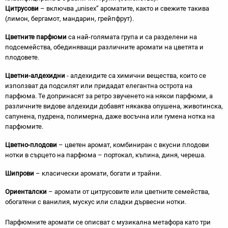
Цитрусови
– включва „unisex” ароматите, както и свежите такива
(лимон, бергамот, мандарин, грейпфрут).
Цветните парфюми
са най-голямата група и са разделени на
подсемейства, обединяващи различните аромати на цветята и
плодовете.
Цветни-алдехидни
- алдехидите са химични вещества, които се
използват да подсилят или придадат елегантна острота на
парфюма. Те допринасят за ретро звученето на някои парфюми, а
различните видове алдехиди добавят някаква опушена, животинска,
сапунена, пудрена, полимерна, даже восъчна или гумена нотка на
парфюмите.
Цветно-плодови
– цветен аромат, комбиниран с вкусни плодови
нотки в сърцето на парфюма – портокал, къпина, диня, череша.
Шипрови
– класически аромати, богати и трайни.
Ориенталски
– аромати от цитрусовите или цветните семейства,
обогатени с ванилия, мускус или сладки дървесни нотки.
Парфюмните аромати се описват с музикална метафора като три