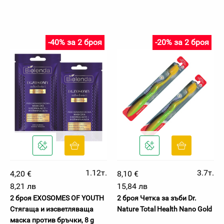
-40% за 2 броя
-20% за 2 броя
1.12т.
3.7т.
4,20 €
8,10 €
8,21 лв
15,84 лв
2 броя EXOSOMES OF YOUTH
2 броя Четка за зъби Dr.
Стягаща и изсветляваща
Nature Total Health Nano Gold
маска против бръчки, 8 g