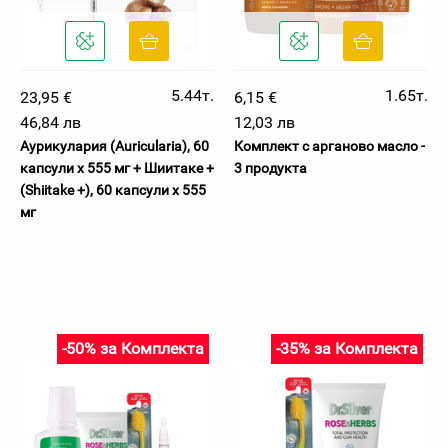
5.44т.
1.65т.
23,95 €
6,15 €
46,84 лв
12,03 лв
Аурикулария (Auricularia), 60
Комплект с арганово масло -
капсули х 555 мг + Шиитаке +
3 продукта
(Shiitake +), 60 капсули х 555
мг
-50% за Комплекта
-35% за Комплекта