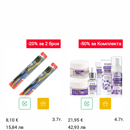
-20% за 2 броя
-50% за Комплекта
3.7т.
4.7т.
8,10 €
21,95 €
15,84 лв
42,93 лв