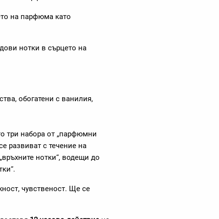
ето на парфюма като
дови нотки в сърцето на
тва, обогатени с ванилия,
о три набора от „парфюмни
се развиват с течение на
„връхните нотки“, водещи до
тки“.
ност, чувственост. Ще се