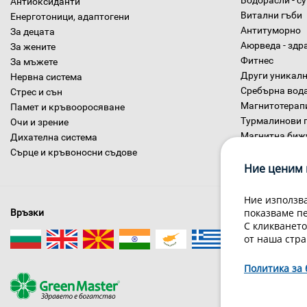
Водорасли - с
Антиоксиданти
Витални гъби
Енерготоници, адаптогени
Антитуморно
За децата
Аюрведа - здр
За жените
Фитнес
За мъжете
Други уникалн
Нервна система
Сребърна вод
Стрес и сън
Магнитотерап
Памет и кръвооросяване
Турмалинови 
Очи и зрение
Магнитна биж
Дихателна система
Диетични хра
Сърце и кръвоносни съдове
Ние ценим 
Ние използва
показваме п
Връзки
С кликването
от наша стра
Политика за 
За нас