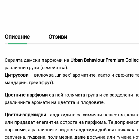
Описание
Отзиви
Серията дамски парфюми на
Urban Behaviour Premium Collec
различни групи (семейства):
Цитрусови
– включва „unisex” ароматите, както и свежите т
мандарин, грейпфрут).
Цветните парфюми
са най-голямата група и са разделени 
различните аромати на цветята и плодовете.
Цветни-алдехидни
- алдехидите са химични вещества, коит
или придадат елегантна острота на парфюма. Те допринасят
парфюми, а различните видове алдехиди добавят някаква 
сапунена, пудрена, полимерна, даже восъчна или гумена н