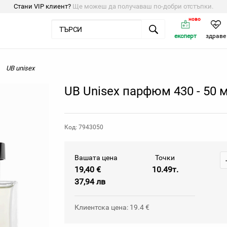
Стани VIP клиент?
Ще можеш да получаваш по-добри отстъпки.
ново
експерт
здраве
UB unisex
UB Unisex парфюм 430 - 50 
Код: 7943050
Вашата цена
Точки
19,40 €
10.49т.
37,94 лв
Клиентска цена: 19.4 €