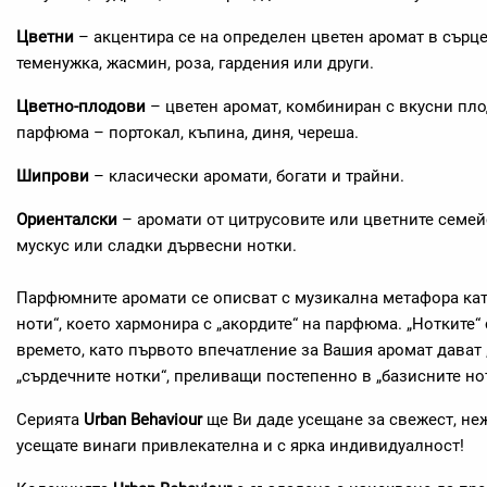
Цветни
– акцентира се на определен цветен аромат в сърц
теменужка, жасмин, роза, гардения или други.
Цветно-плодови
– цветен аромат, комбиниран с вкусни пло
парфюма – портокал, къпина, диня, череша.
Шипрови
– класически аромати, богати и трайни.
Ориенталски
– аромати от цитрусовите или цветните семейс
мускус или сладки дървесни нотки.
Парфюмните аромати се описват с музикална метафора кат
ноти“, което хармонира с „акордите“ на парфюма. „Нотките“ 
времето, като първото впечатление за Вашия аромат дават 
„сърдечните нотки“, преливащи постепенно в „базисните но
Серията
Urban Behaviour
ще Ви даде усещане за свежест, неж
усещате винаги привлекателна и с ярка индивидуалност!