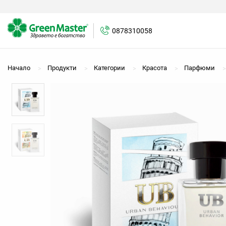
0878310058
0878310058
Начало
Продукти
Категории
Красота
Парфюми