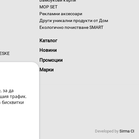
Бамбукови кърпи
MOP SET
Рекламни аксесоари
Други уникални продукти от Дом
Екологично почистване SMART
Каталог
Новини
GESKE
Промоции
Марки
 за да
шия трафик.
а бисквитки
 условия
Developed by
Sirma CI