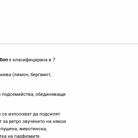
tion
е класифицирана в 7
акива (лимон, бергамот,
на подсемейства, обединяващи
о се използват да подсилят
 за ретро звученето на някои
опушена, животинска,
отка на парфюмите.