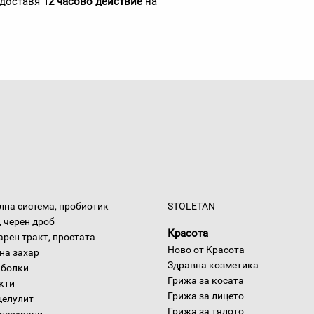
едоставя
12 часово действие
на
на система, пробиотик
STOLETAN
 черен дроб
Красота
арен тракт, простата
Ново от Красота
на захар
Здравна козметика
 болки
Грижа за косата
окти
Грижа за лицето
целулит
Грижа за тялото