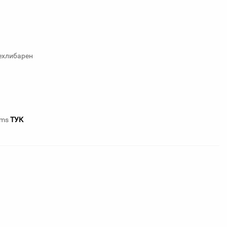
ехлибарен
ums
ТУК