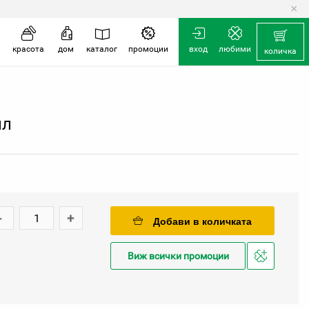
×
количка
красота
дом
каталог
промоции
вход
любими
количка
мл
-
+
Добави в количката
Виж всички промоции
Добави
в
любими