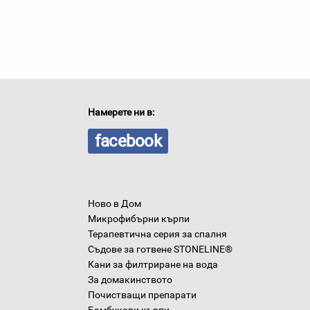
Намерете ни в:
facebook
Ново в Дом
Микрофибърни кърпи
Терапевтична серия за спалня
Съдове за готвене STONELINE®
Кани за филтриране на вода
За домакинството
Почистващи препарати