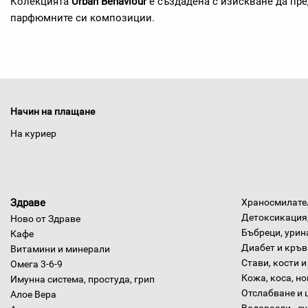
Колекцията
Urban Behaviour
е създадена с изискване да пр
парфюмните си композиции.
Начин на плащане
На куриер
Здраве
Храносмилател
Детоксикация,
Ново от Здраве
Бъбреци, урин
Кафе
Диабет и кръв
Витамини и минерали
Стави, кости и
Омега 3-6-9
Кожа, коса, н
Имунна система, простуда, грип
Отслабване и 
Алое Вера