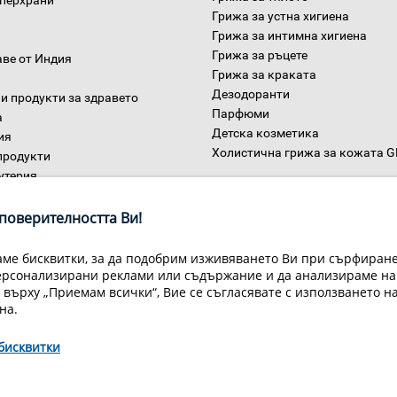
уперхрани
Грижа за устна хигиена
Грижа за интимна хигиена
Грижа за ръцете
аве от Индия
Грижа за краката
Дезодоранти
и продукти за здравето
Парфюми
а
Детска козметика
ия
Холистична грижа за кожата 
продукти
утерия
Дом
ни
поверителността Ви!
ме бисквитки, за да подобрим изживяването Ви при сърфиране,
ерсонализирани реклами или съдържание и да анализираме на
 върху „Приемам всички“, Вие се съгласявате с използването н
на.
бисквитки
Условия за доставка
Конфиденциалност на информацията
Общи
Декларация за личните данни
Често задавани въпроси
Контакти