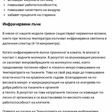
повишават работоспособността;
повишават качеството на въздуха;
забавят процесите на стареене.
Инфрачервени лъчи
В някои от нашите модели гривни съществуват керамични вложки,
които при телесна температура излъчват инфрачервена светлина в
далечния спектър (4-14 микрометра).
Когато инфрачервените вълни проникнат в кожата, те влизат в
контакт с водните молекули. В резултат на възникващия резонанс
се засилват микровибрациите на молекулно ниво, което
предизвиква топлинен ефект и локално микро-повишаване на
температурата на тъканите. Това на свой ред води до повишаване
еластичността на кръвоносните съдове. Благодарение на по-
високата микро- и макроциркулация на кръвта се осигурява по-
добра работа на тъканите и органите
в тялото. В резултат на това натрупаните токсини се извеждат по-
лесно от организма и се възстановява по-високото ниво на
работоспособност на клетките.
Появата на пазара на Технологията на далечния инфрачервен