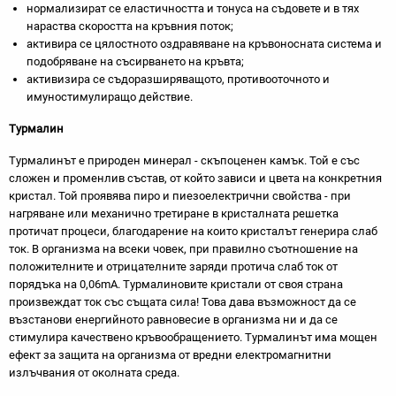
нормализират се еластичността и тонуса на съдовете и в тях
нараства скоростта на кръвния поток;
активира се цялостното оздравяване на кръвоносната система и
подобряване на съсирването на кръвта;
активизира се съдоразширяващото, противооточното и
имуностимулиращо действие.
Турмалин
Турмалинът е природен минерал - скъпоценен камък. Той е със
сложен и променлив състав, от който зависи и цвета на конкретния
кристал. Той проявява пиро и пиезоелектрични свойства - при
нагряване или механично третиране в кристалната решетка
протичат процеси, благодарение на които кристалът генерира слаб
ток. В организма на всеки човек, при правилно съотношение на
положителните и отрицателните заряди протича слаб ток от
порядъка на 0,06mA. Турмалиновите кристали от своя страна
произвеждат ток със същата сила! Това дава възможност да се
възстанови енергийното равновесие в организма ни и да се
стимулира качествено кръвообращението. Турмалинът има мощен
ефект за защита на организма от вредни електромагнитни
излъчвания от околната среда.