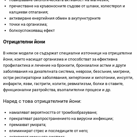
пречистване на кръвоносните съдове от шлаки, холестерол и
калциеви отлагания;
активиране енергийния обмен в акупунктурните
точки на организма;
болкоуспокояващ ефект
Отрицателни йони
В някои модели се съдържат специални източници на отрицателни
йони, които насищат организма и способстват за ефективна
профилактика и лечение на бронхити, бронхиални астми и други
заболявания на дихателната система, неврози, безсъние, мигрени,
остри респираторни заболявания, хипертонии и хипотонии, инсулти,
инфаркти, язви, гастрити, колити, ревматизъм, болки в ставите,
функционални разтройства, възпалителни процеси и др.
Наред с това отрицателните йони:
намаляват вероятността от тромбообразуване;
прекратяват разпространението на вирусни инфекции;
премахват умората;
елиминират стрес и последиците от него;
активират имунната система;