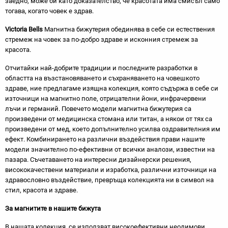
заедно, може би като доказателство, че красотата има смисъл само
тогава, когато човек е здрав.
Victoria Bells
Магнитна бижутерия обединява в себе си естествения
стремеж на човек за по-добро здраве и исконния стремеж за
красота.
Отчитайки най-добрите традиции и последните разработки в
областта на възстановяването и съхраняването на човешкото
здраве, ние предлагаме изящна колекция, която съдържа в себе си
източници на магнитно поле, отрицателни йони, инфрачервени
лъчи и германий. Повечето модели магнитна бижутерия са
произведени от медицинска стомана или титан, а някои от тях са
произведени от мед, което допълнително усилва оздравителния им
ефект. Комбинирането на различни въздействия прави нашите
модели значително по-ефективни от всички аналози, известни на
пазара. Съчетаването на интересни дизайнерски решения,
висококачествени материали и изработка, различни източници на
здравословно въздействие, превръща колекцията ни в символ на
стил, красота и здраве.
За магнитите в нашите бижута
В нашата колекция се използват високоефективни неодимови