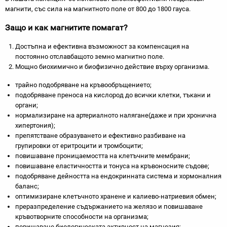
магнити, със сила на магнитното поле от 800 до 1800 гауса.
Защо и как магнитите помагат?
Достъпна и ефективна възможност за компенсация на
постоянно отславбащото земно магнитно поле.
Мощно биохимично и биофизично действие върху организма.
трайно подобряване на кръвообръщението;
подобряване преноса на кислород до всички клетки, тъкани и
органи;
нормализиране на артериалното налягане(даже и при хронична
хипертония);
препятстване образуването и ефективно разбиване на
групировки от еритроцити и тромбоцити;
повишаване проницаемостта на клетъчните мембрани;
повишаване еластичността и тонуса на кръвоносните съдове;
подобряване дейността на ендокринната система и хормоналния
баланс;
оптимизиране клетъчното хранене и калиево-натриевия обмен;
преразпределение съдържанието на желязо и повишаване
кръвотворните способности на организма;
повишаване биологическата активност на магнезия;