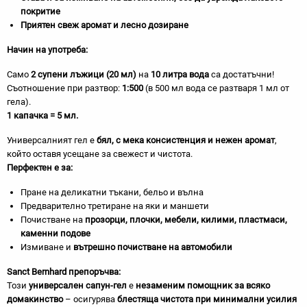
покритие
Приятен свеж аромат и лесно дозиране
Начин на употреба:
Само
2 супени лъжици (20 мл)
на
10 литра вода
са достатъчни!
Съотношение при разтвор:
1:500
(в 500 мл вода се разтваря 1 мл от
гела).
1 капачка = 5 мл.
Универсалният гел е
бял, с мека консистенция и нежен аромат
,
който оставя усещане за свежест и чистота.
Перфектен е за:
Пране на деликатни тъкани, бельо и вълна
Предварително третиране на яки и маншети
Почистване на
прозорци, плочки, мебели, килими, пластмаси,
каменни подове
Измиване и
вътрешно почистване на автомобили
Sanct Bernhard препоръчва:
Този
универсален сапун-гел
е
незаменим помощник за всяко
домакинство
– осигурява
блестяща чистота при минимални усилия