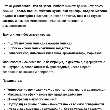
С този
универсален гел от Sanct Bernhard
можете да измиете почти
всичко –
бельо, вълнен текстил, кухненски прибори, съдове, мебели,
подове и санитария
. Подходящ е както за
топъл, така и за студен
разтвор
и заменя множество почистващи препарати в
домакинството
Екологичен и безопасен състав:
Под 5%
нейонни тензиди (захарен тензид)
5–15%
анионни тензиоактивни вещества
Готварска сол, лимонена киселина, ароматизатори, фарнезол
Фарнезолът
има естествено
бактерицидно действие
, а формулата е
pH-неутрална, безалкална и биоразградима
, което я прави
безопасна за кожата и природата.
Предимства:
Универсално приложение
– за пране, почистване и дезинфекция
Максимална ефективност при щадящо действие
pH-неутрален и екологично чист
Подходящ за ръчно пране и почистване на всички повърхности
Става и за измиване на автомобили, без да уврежда лаковото