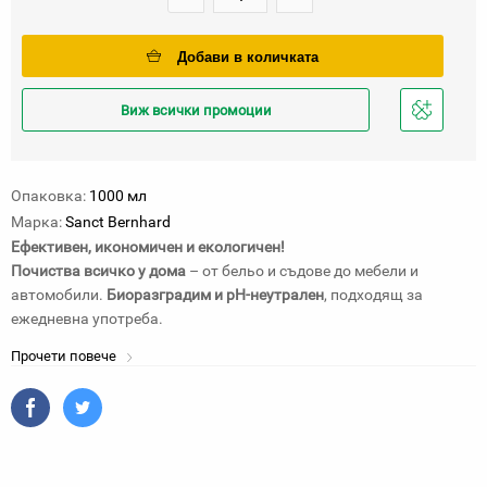
Добави в количката
Виж всички промоции
Добави
в
любими
Опаковка:
1000 мл
Марка:
Sanct Bernhard
Ефективен, икономичен и екологичен!
Почиства всичко у дома
– от бельо и съдове до мебели и
автомобили.
Биоразградим и pH-неутрален
, подходящ за
ежедневна употреба.
Прочети повече