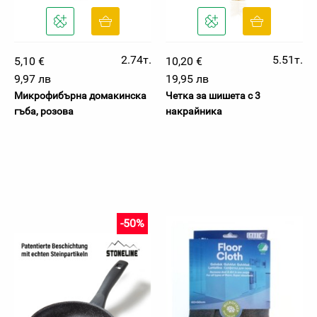
2.74т.
5.51т.
5,10 €
10,20 €
9,97 лв
19,95 лв
Микрофибърна домакинска
Четка за шишета с 3
гъба, розова
накрайника
-50%