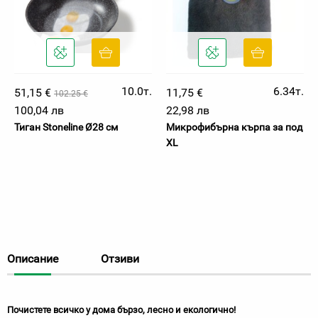
10.0т.
6.34т.
51,15 €
11,75 €
102.25 €
100,04 лв
22,98 лв
Тиган Stoneline Ø28 см
Микрофибърна кърпа за под
XL
Описание
Отзиви
Почистете всичко у дома бързо, лесно и екологично!