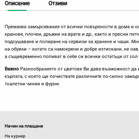
Описание
Отзиви
Премахва замърсявания от всички повърхности в дома и оф
кранове, плочки, дръжки на врати и др., както и пресни пет
подсушаване и полиране на сервизи за хранене и чаши. Мн
на обувки – когато са намокрени и добре изтискани, не на
а същевременно попиват в себе си всички остатъци от со
Важно
Разнообразието от цветове Ви дава възможност да 
кърпата, с която ще почиствате различните по-силно замър
тоалетни чинии и фурни.
Начин на плащане
На куриер