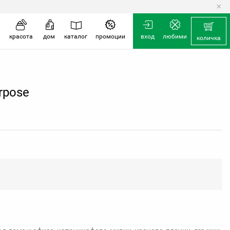
×
количка
красота
дом
каталог
промоции
вход
любими
количка
rpose