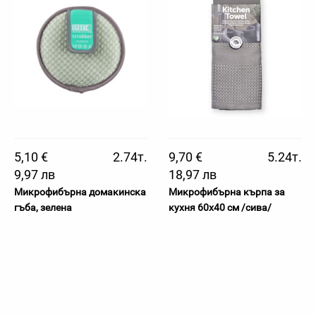
5,10 €
2.74т.
9,70 €
5.24т.
9,97 лв
18,97 лв
Микрофибърна домакинска
Микрофибърна кърпа за
гъба, зелена
кухня 60х40 см /сива/