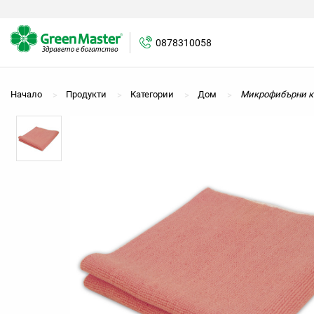
0878310058
0878310058
Начало
Продукти
Категории
Дом
Микрофибърни к