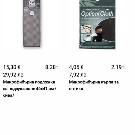
15,30 €
8.28т.
4,05 €
2.19т.
29,92 лв
7,92 лв
Микрофибърна подложка
Микрофибърна кърпа за
за подсушаване 46х41 см /
оптика
сива/