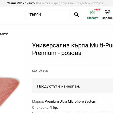
Стани VIP клиент?
Ще можеш да получаваш по-добри отстъпки.
ново
експерт
здраве
ърпи
Универсална кърпа Multi-Pu
Premium - розова
Код: 25106
Продуктът е изчерпан.
Марка:
Premium Ultra Microfibre System
Опаковка:
1 бр.