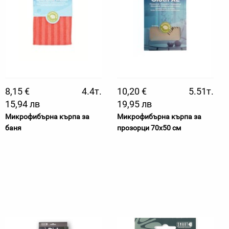
8,15 €
4.4т.
10,20 €
5.51т.
15,94 лв
19,95 лв
Микрофибърна кърпа за
Микрофибърна кърпа за
баня
прозорци 70х50 см