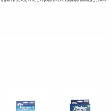
в дома и офиса, като: шкафове, мивки, кранове, плочки, дръжки