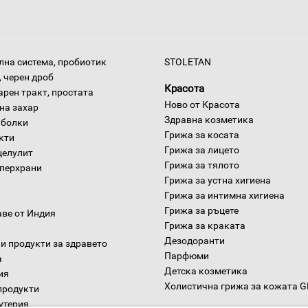
на система, пробиотик
STOLETAN
 черен дроб
Красота
арен тракт, простата
Ново от Красота
на захар
Здравна козметика
 болки
Грижа за косата
окти
Грижа за лицето
целулит
Грижа за тялото
уперхрани
Грижа за устна хигиена
Грижа за интимна хигиена
Грижа за ръцете
аве от Индия
Грижа за краката
Дезодоранти
и продукти за здравето
Парфюми
а
Детска козметика
ия
Холистична грижа за кожата 
продукти
утерия