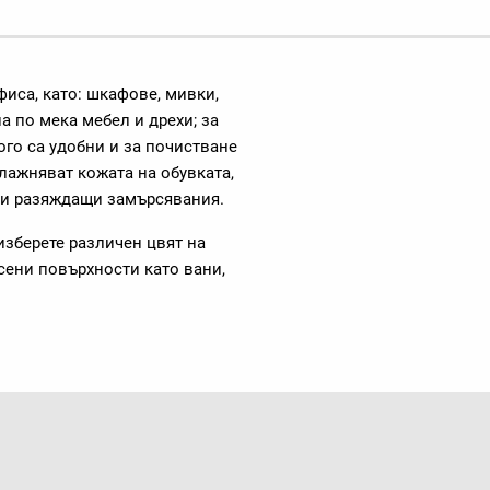
иса, като: шкафове, мивки,
на по мека мебел и дрехи; за
ого са удобни и за почистване
влажняват кожата на обувката,
л и разяждащи замърсявания.
изберете различен цвят на
сени повърхности като вани,