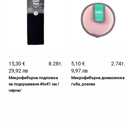
15,30 €
8.28т.
5,10 €
2.74т.
29,92 лв
9,97 лв
Микрофибърна подложка
Микрофибърна домакинска
за подсушаване 46х41 см /
гъба, розова
черна/