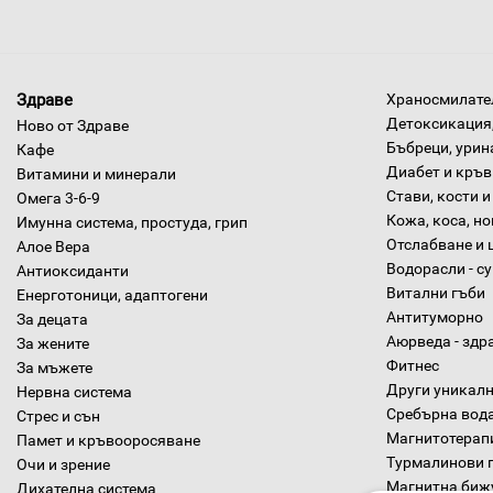
Здраве
Храносмилател
Детоксикация,
Ново от Здраве
Бъбреци, урин
Кафе
Диабет и кръв
Витамини и минерали
Стави, кости и
Омега 3-6-9
Кожа, коса, н
Имунна система, простуда, грип
Отслабване и 
Алое Вера
Водорасли - с
Антиоксиданти
Витални гъби
Енерготоници, адаптогени
Антитуморно
За децата
Аюрведа - здр
За жените
Фитнес
За мъжете
Други уникалн
Нервна система
Сребърна вод
Стрес и сън
Магнитотерап
Памет и кръвооросяване
Турмалинови 
Очи и зрение
Магнитна биж
Дихателна система