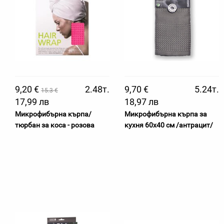
9,20 €
2.48т.
9,70 €
5.24т.
15.3 €
17,99 лв
18,97 лв
Микрофибърна кърпа/
Микрофибърна кърпа за
тюрбан за коса - розова
кухня 60х40 см /антрацит/