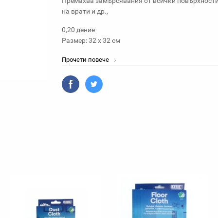
Премахва замърсявания от всички повърхности 
на врати и др.,
0,20 дение
Размер: 32 х 32 см
Прочети повече