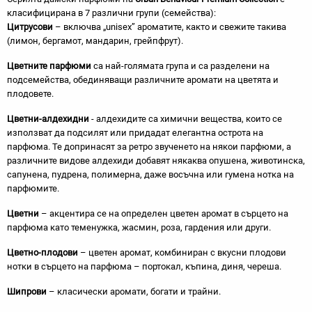
класифицирана в 7 различни групи (семейства):
Цитрусови
– включва „unisex” ароматите, както и свежите такива
(лимон, бергамот, мандарин, грейпфрут).
Цветните парфюми
са най-голямата група и са разделени на
подсемейства, обединяващи различните аромати на цветята и
плодовете.
Цветни-алдехидни
- алдехидите са химични вещества, които се
използват да подсилят или придадат елегантна острота на
парфюма. Те допринасят за ретро звученето на някои парфюми, а
различните видове алдехиди добавят някаква опушена, животинска,
сапунена, пудрена, полимерна, даже восъчна или гумена нотка на
парфюмите.
Цветни
– акцентира се на определен цветен аромат в сърцето на
парфюма като теменужка, жасмин, роза, гардения или други.
Цветно-плодови
– цветен аромат, комбиниран с вкусни плодови
нотки в сърцето на парфюма – портокал, къпина, диня, череша.
Шипрови
– класически аромати, богати и трайни.