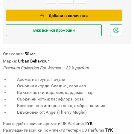
Добави в количката
Виж всички промоции
Добави
в
любими
Опаковка:
50 мл
Марка:
Urban Behaviour
Premium Collection For Women – 22 % parfum
Ароматна група: Пачули
Основни акорди: Сладък , карамел
Връхни нотки: карамел, кардамон, нар
Сърдечни нотки: пасифлора, роза
Базисни нотки: зърна тонка, амбра, ванилия
Вдъхновен от: Angel (Thierry Mugler)
Разгледайте всички аромати UB Parfums
ТУК
Разгледайте всички Комплекти тестери UB Parfums
ТУК