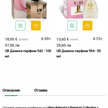
6.59т.
4.72т.
18,95 €
13,60 €
27.05 €
19.4 €
37,06 лв
26,60 лв
UB Дамски парфюм 542 - 100
UB Дамски парфюм 594 - 50
мл
мл
Описание
Отзиви
Серията дамски парфюми на
Urban Behaviour Premium Collection
е