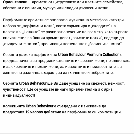
Ориенталски
– аромати от цитрусовите или цветните семейства,
обогатени с ванилия, мускус или сладки дървесни нотки.
Парфюмните аромати се описват с музикална метафора като три
набора от „парфюмни ноти“, което хармонира с „акордите“ на
парфюма. „Нотките“ се развиват с течение на времето, като първото
впечатление за Вашия аромат дават „връхните нотки“, водещи до
„сърдечните нотки“, преливащи постепенно в „базисните нотки“.
Серията дамски парфюми на
Urban Behaviour Premium Collection
е
предназначена за предизвикателните и чаровни жени, но също така
и за скромните и нежни жени, за известните и неизвестните, за
жените на различна възраст, за изтънчените и небрежните.
Серията
Urban Behaviour
ще Ви даде усещане за свежест, нежност,
чувственост. Ще се усещате винаги привлекателна и с ярка
индивидуалност!
Колекцията
Urban Behaviour
е създадена с изискване да
предоставя
12 часово действие
на парфюмните си композиции.