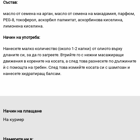
Състав:
масло от семена на арган, масло от семена на макадамия, парфюм,
PEG-8, токоферол, аскорбил палмитат, аскорбинова киселина,
лимонена киселина.
Начин на употреба:
Нанесете малко количество (около 1-2 капки) от олиото върху
дланите си, за да го загреете. Втрийте го с нежни масажиращи
движения в корените на косата, а след това разнесете по дължините
ѝ с помощта на гребен. След това измийте косата си с шампоан и
нанесете хидратиращ балсам.
Начин на плащане
На куриер
Намерете ни в: