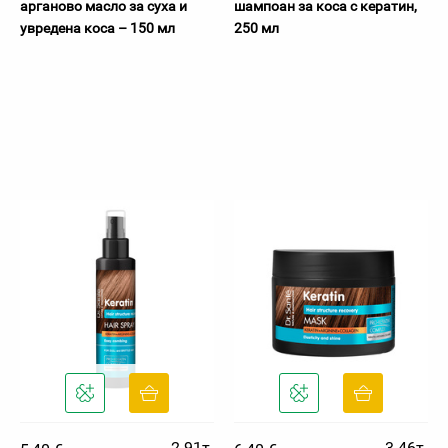
арганово масло за суха и
шампоан за коса с кератин,
увредена коса – 150 мл
250 мл
2.91т.
3.46т.