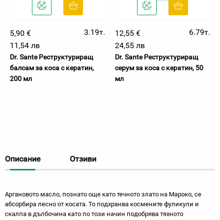
3.19т.
6.79т.
5,90 €
12,55 €
11,54 лв
24,55 лв
Dr. Sante Реструктуриращ
Dr. Sante Реструктуриращ
балсам за коса с кератин,
серум за коса с кератин, 50
200 мл
мл
Описание
Отзиви
Аргановото масло, познато още като течното злато на Мароко, се
абсорбира лесно от косата. То подхранва космените фуликули и
скалпа в дълбочина като по този начин подобрява тяхното