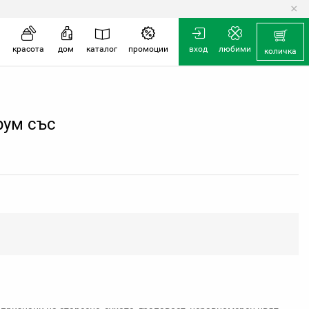
×
количка
красота
дом
каталог
промоции
вход
любими
количка
рум със