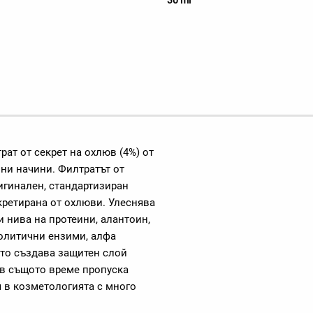
30 ml
ат от секрет на охлюв (4%) от
чни начини. Филтратът от
ригинален, стандартизиран
кретирана от охлюви. Улеснява
 нива на протеини, алантоин,
еолитични ензими, алфа
ато създава защитен слой
о в същото време пропуска
я в козметологията с много