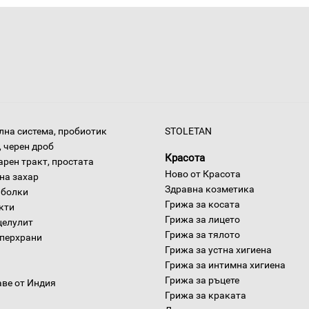
на система, пробиотик
STOLETAN
 черен дроб
Красота
арен тракт, простата
Ново от Красота
на захар
Здравна козметика
 болки
Грижа за косата
окти
Грижа за лицето
целулит
Грижа за тялото
уперхрани
Грижа за устна хигиена
Грижа за интимна хигиена
Грижа за ръцете
аве от Индия
Грижа за краката