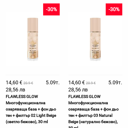
-30%
-30%
14,60 €
5.09т.
14,60 €
5.09т.
20.9 €
20.9 €
28,56 лв
28,56 лв
FLAWLESS GLOW
FLAWLESS GLOW
Многофункционална
Многофункционална
озаряваща база + фон дьо
озаряваща база + фон дьо
тен + филтър 02 Light Beige
тен + филтър 03 Natural
(светло бежово), 30 ml
Beige (натурално бежово),