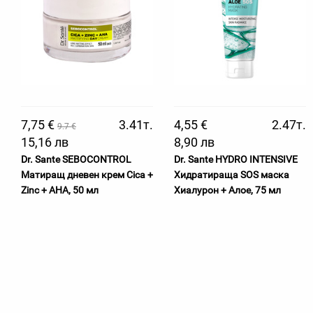
7,75 €
3.41т.
4,55 €
2.47т.
9.7 €
15,16 лв
8,90 лв
Dr. Sante SEBOCONTROL
Dr. Sante HYDRO INTENSIVE
Матиращ дневен крем Cica +
Хидратираща SOS маска
Zinc + AHA, 50 мл
Хиалурон + Алое, 75 мл