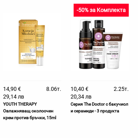
-50% за Комплекта
14,90 €
8.06т.
10,40 €
2.25т.
29,14 лв
20,34 лв
YOUTH THERAPY
Серия The Doctor с бакучиол
Овлажняващ околоочен
и серамиди - 3 продукта
крем против бръчки, 15ml