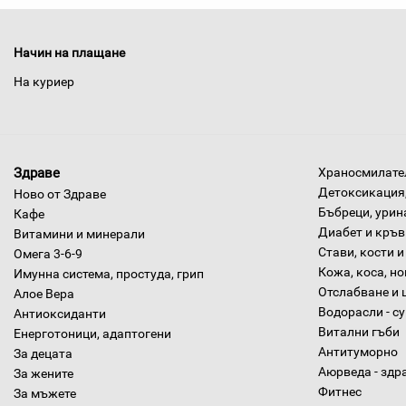
Начин на плащане
На куриер
Здраве
Храносмилател
Детоксикация,
Ново от Здраве
Бъбреци, урин
Кафе
Диабет и кръв
Витамини и минерали
Стави, кости и
Омега 3-6-9
Кожа, коса, н
Имунна система, простуда, грип
Отслабване и 
Алое Вера
Водорасли - с
Антиоксиданти
Витални гъби
Енерготоници, адаптогени
Антитуморно
За децата
Аюрведа - здр
За жените
Фитнес
За мъжете