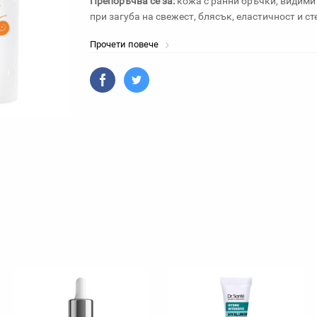
Препоръчва се за:
кожа с ранни бръчки, видими 
при загуба на свежест, блясък, еластичност и ст
Прочети повече