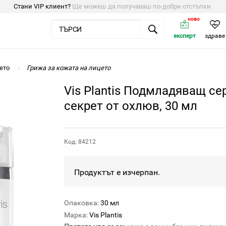
Стани VIP клиент?
Ще можеш да получаваш по-добри отстъпки.
ново
експерт
здраве
ето
Грижа за кожата на лицето
Vis Plantis Подмладяващ се
секрет от охлюв, 30 мл
Код: 84212
Продуктът е изчерпан.
Опаковка:
30 мл
Марка:
Vis Plantis