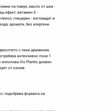
семки на памук, масло от шеа -
щ ефект; витамин Е -
нтенол, глицерин - изглаждат и
вода; аромати, без алергени.
 деколтето с леки движения,
потребява интензивно поне 1
 използва Vis Plantis дневен
крет от охлюв.
.
т, подобрява формата на