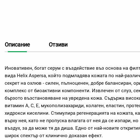
Описание
Отзиви
Иновативен, богат серум с въздействие въз основа на филтр
вида Helix Aspersa, който подмладява кожата по най-разли
секрет на охлюв - силен, пълноценен, добре балансиран, о
комплекс от биоактивни компоненти. Извлечен от слуз, се
бързото възстановяване на увредена кожа. Съдържа високи
витамин А, С, Е, мукополизахариди, колаген, еластин, прот
хидрокси киселини. Стимулира регенерацията на кожата, к
върху нея, като не пропуска влагата от нея да се изпари, н
въздух, за да може тя да диша. Едно от най-новите открити
широк спектър от клинично доказан ефект.