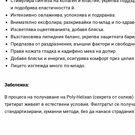
Стимулира синтеза на колаген и еластин, укрепва поддъ
и подобрява еластичността й.
Интензивно овлажнява, успокоява и подхранва.
Внимателно ексфолира, разкривайки по-млад и по-здрав
Изсветлява оцветяванията, добавя блясък.
Възстановява липидния баланс, укрепва защитната бари
Предпазва от раздразнения, външни фактори и свободни
Прави кожата гладка и кадифено мека на допир.
Добавя блясък и енергия, осигурява комфорт през целия 
Лицето изглежда много по-младо.
Забележка:
В процеса на получаване на Poly-Helixan (секрета от охлюв) 
третират живеят в естествени условия. Филтратът се получ
стандартизирани, хуманни методи, без да нанася страдания