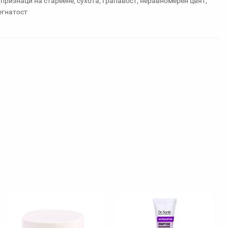
признаци на стареене, сухота, грапавост, неравномерен цвят,
егнатост