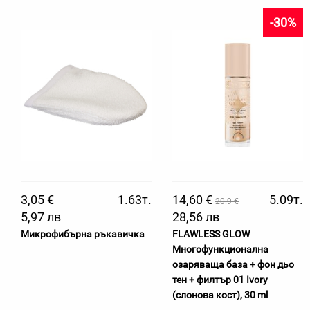
-30%
3,05 €
1.63т.
14,60 €
5.09т.
20.9 €
5,97 лв
28,56 лв
Микрофибърна ръкавичка
FLAWLESS GLOW
Многофункционална
озаряваща база + фон дьо
тен + филтър 01 Ivory
(слонова кост), 30 ml