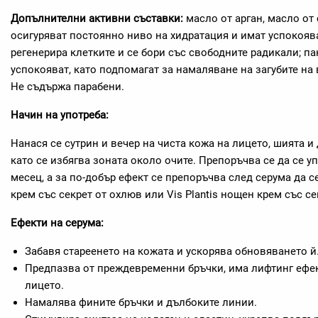
Допълнителни активни съставки:
масло от арган, масло от 
осигуряват постоянно ниво на хидратация и имат успокоява
регенерира клетките и се бори със свободните радикали; па
успокояват, като подпомагат за намаляване на загубите на 
Не съдържа парабени.
Начин на употреба:
Нанася се сутрин и вечер на чиста кожа на лицето, шията и
като се избягва зоната около очите. Препоръчва се да се у
месец, а за по-добър ефект се препоръчва след серума да се
крем със секрет от охлюв или Vis Plantis нощен крем със се
Ефекти на серума:
Забавя стареенето на кожата и ускорява обновяването й
Предпазва от преждевременни бръчки, има лифтинг ефек
лицето.
Намалява фините бръчки и дълбоките линии.