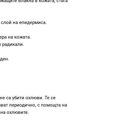
ржащите влакна в кожата, стяга
 слой на епидермиса.
ера на кожата.
 радикали.
ден.
не са убити охлюви. Те се
ават периодично, с помощта на
 на охлювите.