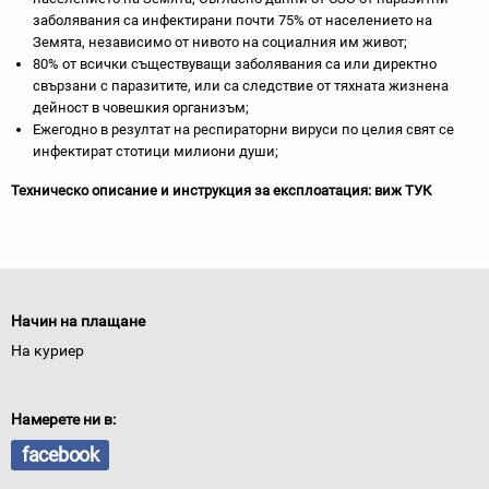
заболявания са инфектирани почти 75% от населението на
Земята, независимо от нивото на социалния им живот;
80% от всички съществуващи заболявания са или директно
свързани с паразитите, или са следствие от тяхната жизнена
дейност в човешкия организъм;
Ежегодно в резултат на респираторни вируси по целия свят се
инфектират стотици милиони души;
Техническо описание и инструкция за експлоатация: виж
ТУК
Начин на плащане
На куриер
Намерете ни в:
facebook