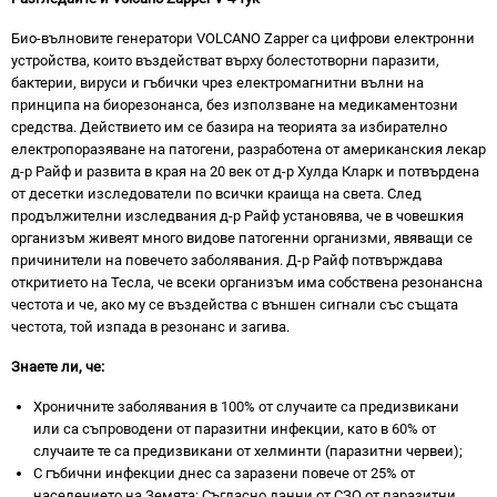
Био-вълновите генератори VOLCANO Zapper са цифрови електронни
устройства, които въздействат върху болестотворни паразити,
бактерии, вируси и гъбички чрез електромагнитни вълни на
принципа на биорезонанса, без използване на медикаментозни
средства. Действието им се базира на теорията за избирателно
електропоразяване на патогени, разработена от американския лекар
д-р Райф и развита в края на 20 век от д-р Хулда Кларк и потвърдена
от десетки изследователи по всички краища на света. След
продължителни изследвания д-р Райф установява, че в човешкия
организъм живеят много видове патогенни организми, явяващи се
причинители на повечето заболявания. Д-р Райф потвърждава
откритието на Тесла, че всеки организъм има собствена резонансна
честота и че, ако му се въздейства с външен сигнали със същата
честота, той изпада в резонанс и загива.
Знаете ли, че:
Хроничните заболявания в 100% от случаите са предизвикани
или са съпроводени от паразитни инфекции, като в 60% от
случаите те са предизвикани от хелминти (паразитни червеи);
С гъбични инфекции днес са заразени повече от 25% от
населението на Земята; Съгласно данни от СЗО от паразитни