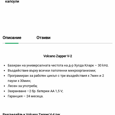
капсули
Описание
Отзиви
Volcano Zapper V-
2
Базиран на универсалната честота на д-р Хулда Кларк – 30 kHz.
Въздействие върху всички патогенни микроорганизми;
Програмиран за работен цикъл с три въздействия х 7мин и 2
паузи х 30мин;
Лесен за употреба;
Захранване –2 бр. батерии AA 1,5 V;
Гаранция – 24 месеца.
Разгледайте и
Volcano Zapper V-
4
тук