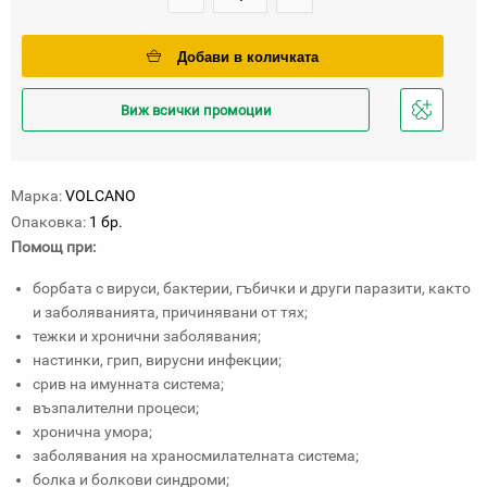
Добави в количката
Виж всички промоции
Добави
в
любими
Марка:
VOLCANO
Опаковка:
1 бр.
Помощ при:
борбата с вируси, бактерии, гъбички и други паразити, както
и заболяванията, причинявани от тях;
тежки и хронични заболявания;
настинки, грип, вирусни инфекции;
срив на имунната система;
възпалителни процеси;
хронична умора;
заболявания на храносмилателната система;
болка и болкови синдроми;