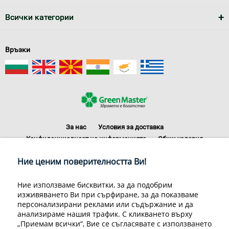
Всички категории
Връзки
За нас
Условия за доставка
Конфиденциалност на информацията
Общи условия
Декларация за личните данни
Често задавани въпроси
Ние ценим поверителността Ви!
Контакти
Грийн Мастър Груп ООД, 1309 София, ул. Пиротска 151, Телефон:
Ние използваме бисквитки, за да подобрим
070070220
изживяването Ви при сърфиране, за да показваме
© 1998-2020 Green Master Group Ltd, All rights reserved.
персонализирани реклами или съдържание и да
анализираме нашия трафик. С кликването върху
Developed by
Sirma CI
„Приемам всички“, Вие се съгласявате с използването