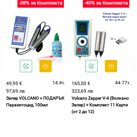
-38% за Комплекта
-40% за Комплекта
14.4т.
44.77т.
49,95 €
165,50 €
97,69 лв
323,69 лв
Запер VOLCANO + ПОДАРЪК
Volcano Zapper V-4 (Волкано
Паразитоцид, 100мл
Запер) + Комплект 11 Карти
(от 2 до 12)