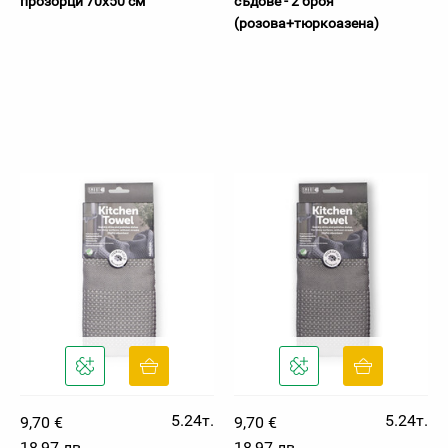
прозорци 70х50 см
съдове - 2 броя
(розова+тюркоазена)
5.24т.
5.24т.
9,70 €
9,70 €
18,97 лв
18,97 лв