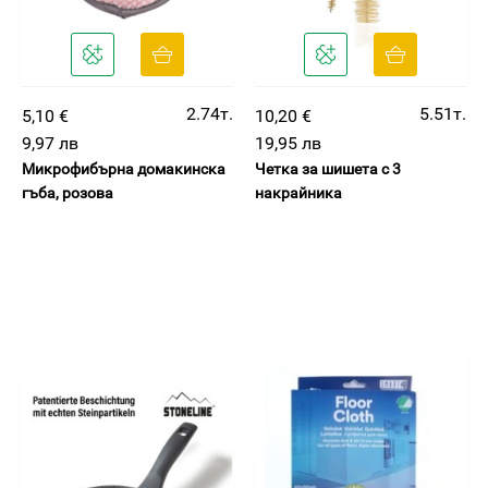
2.74т.
5.51т.
5,10 €
10,20 €
9,97 лв
19,95 лв
Микрофибърна домакинска
Четка за шишета с 3
гъба, розова
накрайника