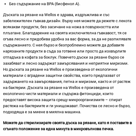
Без съдържание на ВРА (бисфенол А).
Дъската за рязане на Wellos е здрава, издръжлива и със
забележителен гъвкав дизайн. Върху нея можете да режете с лекота
всякакви продукти, без засичане на ножа в повърхността или
плъзгане. Благодарение на своята изключителна гъвкавост, тя се
огъва лесно и придобива удобна за вас форма, за да не разпилявате
съдържанието. С нея бързо и безпроблемно можете да добавите
нарязаните продукти в съда за готвене или просто да изхвърлите
отпадъка в кофата за боклук. Повечето дъски за рязане бързо се
захабяват и лесно задържат замърсявания и неприятни миризми.
Но дъската за рязане на Wellos е произведена от екологични
материали с вградени защитни свойства, които предпазват от
задържането на замърсявания, петна и миризми, както и от растеж
на бактерии. Дъската за рязане на Wellos е произведена от
екологично чисти материали и съдържа фитонциди, които
предоставят висока защита срещу микроорганизмите – спират
растежа на бактериите и ги унищожават. Почиства се лесно и бързо,
подходяща е за миене в миялна машина.
Можете да стерилизирате своята дъска за рязане, като я поставите в
сгънато положение за една минута в микровълнова печка.