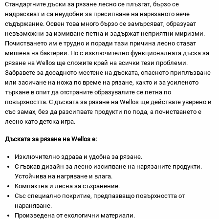
Стандартните дъски за рязане лесно се плъзгат, бързо се
надраскват и са неудобни за пресипване на нарязаното вече
съдържание. Освен това много бързо се замърсяват, образуват
невъзможни за измиване петна и задържат неприятни миризми.
Почистването им е трудно и поради тази причина лесно стават
мишена на бактерии. Но с изключително функционалната дъска за
рязане на Wellos ще сложите край на всички тези проблеми.
Забравете за досадното местене на дъската, опасното приплъзване
или засичане на ножа по време на рязане, както и за усиленото
търкане в опит да отстраните образувалите се петна по
повърхността. С дъската за рязане на Wellos ще действате уверено и
със замах, без да разсипвате продукти по пода, а почистването е
лесно като детска игра.
Дъската за рязане на Wellos е:
Изключително здрава и удобна за рязане.
С гъвкав дизайн за лесно изсипване на нарязаните продукти.
Устойчива на нагряване и влага.
Компактна и лесна за съхранение.
Със специално покритие, предпазващо повърхността от
нараняване.
Произведена от екологични материали.