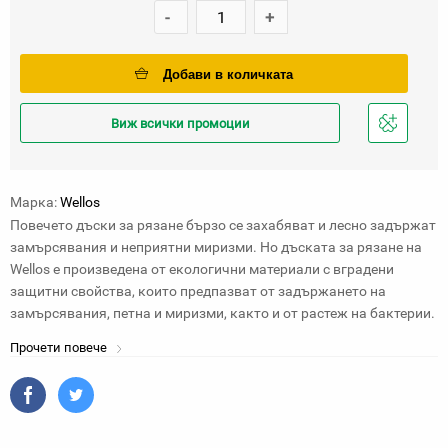
-
+
Добави в количката
Виж всички промоции
Добави
в
любими
Марка:
Wellos
Повечето дъски за рязане бързо се захабяват и лесно задържат
замърсявания и неприятни миризми. Но дъската за рязане на
Wellos е произведена от екологични материали с вградени
защитни свойства, които предпазват от задържането на
замърсявания, петна и миризми, както и от растеж на бактерии.
Прочети повече