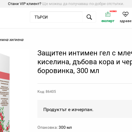
Стани VIP клиент?
Ще можеш да получаваш по-добри отстъпки.
ново
експерт
здраве
имна хигиена
Защитен интимен гел с мле
киселина, дъбова кора и че
боровинка, 300 мл
Код: 86405
Продуктът е изчерпан.
Опаковка:
300 мл