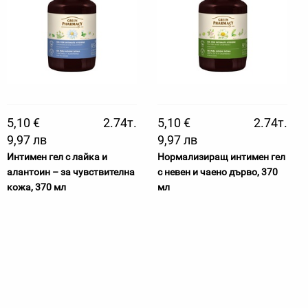
5,10 €
2.74т.
5,10 €
2.74т.
9,97 лв
9,97 лв
Интимен гел с лайка и
Нормализиращ интимен гел
алантоин – за чувствителна
с невен и чаено дърво, 370
кожа, 370 мл
мл