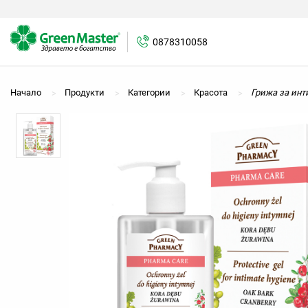
0878310058
0878310058
Начало
Продукти
Категории
Красота
Грижа за инт