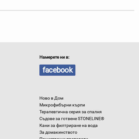
Намерете ни в:
facebook
Ново в Дом
Микрофибърни кърпи
Терапевтична серия за спалня
Съдове за готвене STONELINE®
Кани за филтриране на вода
За домакинството