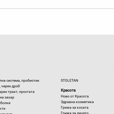
на система, пробиотик
STOLETAN
 черен дроб
Красота
арен тракт, простата
Ново от Красота
на захар
Здравна козметика
 болки
Грижа за косата
окти
Грижа за лицето