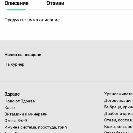
Описание
Отзиви
Продуктът няма описание
Начин на плащане
На куриер
Здраве
Храносмилател
Детоксикация,
Ново от Здраве
Бъбреци, урин
Кафе
Диабет и кръв
Витамини и минерали
Стави, кости и
Омега 3-6-9
Кожа, коса, н
Имунна система, простуда, грип