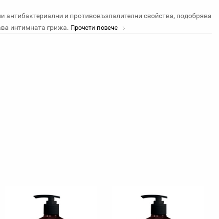
ни антибактериални и противовъзпалителни свойства, подобрява
ава интимната грижа.
Прочети повече