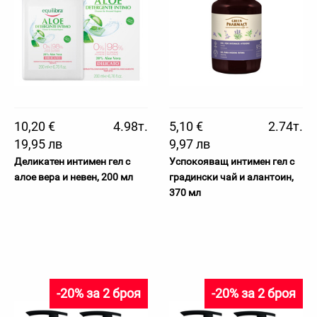
10,20 €
4.98т.
5,10 €
2.74т.
19,95 лв
9,97 лв
Деликатен интимен гел с
Успокояващ интимен гел с
алое вера и невен, 200 мл
градински чай и алантоин,
370 мл
-20% за 2 броя
-20% за 2 броя