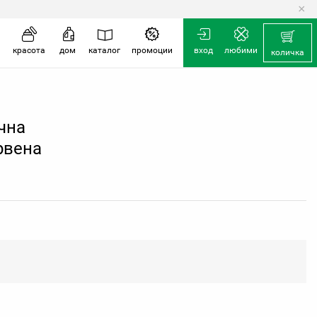
×
количка
красота
дом
каталог
промоции
вход
любими
количка
чна
рвена