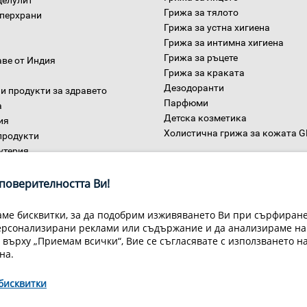
целулит
Грижа за тялото
уперхрани
Грижа за устна хигиена
Грижа за интимна хигиена
Грижа за ръцете
аве от Индия
Грижа за краката
Дезодоранти
и продукти за здравето
Парфюми
а
Детска козметика
ия
Холистична грижа за кожата 
продукти
утерия
Дом
ни
поверителността Ви!
ме бисквитки, за да подобрим изживяването Ви при сърфиране,
ерсонализирани реклами или съдържание и да анализираме на
 върху „Приемам всички“, Вие се съгласявате с използването н
на.
бисквитки
Условия за доставка
Конфиденциалност на информацията
Общи