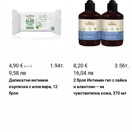
4,90 €
1.94т.
8,20 €
3.56т.
6.1 €
9,58 лв
16,04 лв
Деликатни интимни
2 броя Интимен гел с лайка
кърпички с алое вера, 12
и алантоин – за
броя
чувствителна кожа, 370 мл