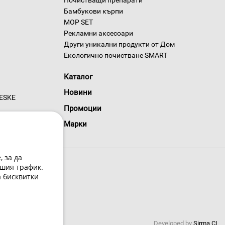
Почистващи препарати
Бамбукови кърпи
MOP SET
Рекламни аксесоари
Други уникални продукти от Дом
Екологично почистване SMART
Каталог
Новини
GESKE
Промоции
Марки
 за да
шия трафик.
а бисквитки
 условия
Developed by
Sirma CI