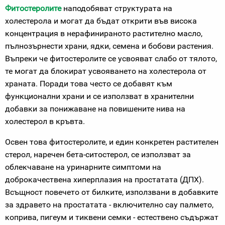
Фитостеролите
наподобяват структурата на
холестерола и могат да бъдат открити във висока
концентрация в нерафинираното растително масло,
пълнозърнести храни, ядки, семена и бобови растения.
Въпреки че фитостеролите се усвояват слабо от тялото,
те могат да блокират усвояването на холестерола от
храната. Поради това често се добавят към
функционални храни и се използват в хранителни
добавки за понижаване на повишените нива на
холестерол в кръвта.
Освен това фитостеролите, и един конкретен растителен
стерол, наречен бета-ситостерол, се използват за
облекчаване на уринарните симптоми на
доброкачествена хиперплазия на простатата (ДПХ).
Всъщност повечето от билките, използвани в добавките
за здравето на простатата - включително сау палмето,
коприва, пигеум и тиквени семки - естествено съдържат