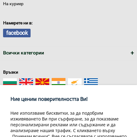
На куриер
Намерете ни в:
facebook
Всички категории
Връзки
Ние ценим поверителността Ви!
Ние използваме бисквитки, за да подобрим
изживяването Ви при сърфиране, за да показваме
За нас
Условия за доставка
персонализирани реклами или съдържание и да
Конфиденциалност на информацията
Общи условия
анализираме нашия трафик. С кликването върху
Декларация за личните данни
Често задавани въпроси
„Приемам всички“, Вие се съгласявате с използването