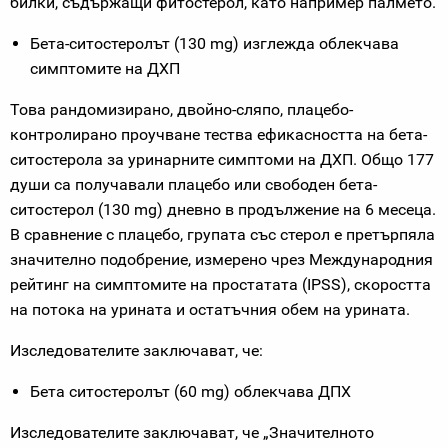
билки, съдържащи фитостерол, като например палмето.
Бета-ситостеролът (130 mg) изглежда облекчава
симптомите на ДХП
Това рандомизирано, двойно-сляпо, плацебо-
контролирано проучване тества ефикасността на бета-
ситостерола за уринарните симптоми на ДХП. Общо 177
души са получавали плацебо или свободен бета-
ситостерол (130 mg) дневно в продължение на 6 месеца.
В сравнение с плацебо, групата със стерол е претърпяла
значително подобрение, измерено чрез Международния
рейтинг на симптомите на простатата (IPSS), скоростта
на потока на урината и остатъчния обем на урината.
Изследователите заключават, че:
Бета ситостеролът (60 mg) облекчава ДПХ
Изследователите заключават, че „Значителното