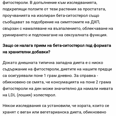
фитостероли. В допълнение към изследванията,
подкрепящи ползите от тези растения за простатата,
проучванията на изолиран бета-ситостерол също
съобщават за подобрение на симптомите на ДХП,
свързан с намаляване на възпалението, облекчаване на
уринирането и подпомагане на сексуалната функция.
Защо се налага прием на бета-ситостерол под формата
на хранителни добавки?
Докато днешната типична западна диета е с ниско
съдържание на фитостероли, диетите на нашите предци
са осигурявали поне 1 грам дневно. За справка -
обикновено се смята, че консумацията на поне 2 грама
фитостероли на ден може значително да намали нивата
на LDL (лошия) холестерол.
Някои изследвания са установили, че хората, които се
хранят с веган или вегетарианска диета, обикновено