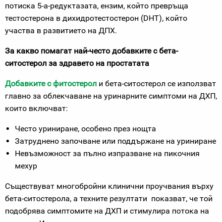
потиска 5-a-редуктазата, ензим, който превръща
тестостерона в дихидротестостерон (DHT), който
участва в развитието на ДПХ.
За какво помагат най-често добавките с бета-
ситостерол за здравето на простатата
Добавките с фитостерол
и бета-ситостерол се използват
главно за облекчаване на уринарните симптоми на ДХП,
които включват:
Често уриниране, особено през нощта
Затруднено започване или поддържане на уриниране
Невъзможност за пълно изпразване на пикочния
мехур
Съществуват многобройни клинични проучвания върху
бета-ситостерола, а техните резултати показват, че той
подобрява симптомите на ДХП и стимулира потока на