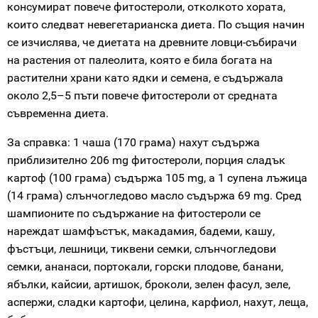
консумират повече фитостероли, отколкото хората,
които следват невегетарианска диета. По същия начин
се изчислява, че диетата на древните ловци-събирачи
на растения от палеолита, която е била богата на
растителни храни като ядки и семена, е съдържала
около 2,5–5 пъти повече фитостероли от средната
съвременна диета.
За справка: 1 чаша (170 грама) нахут съдържа
приблизително 206 mg фитостероли, порция сладък
картоф (100 грама) съдържа 105 mg, а 1 супена лъжица
(14 грама) слънчогледово масло съдържа 69 mg. Сред
шампионите по съдържание на фитостероли се
нареждат шамфъстък, макадамия, бадеми, кашу,
фъстъци, лешници, тиквени семки, слънчогледови
семки, ананаси, портокали, горски плодове, банани,
ябълки, кайсии, артишок, броколи, зелен фасул, зеле,
аспержи, сладки картофи, целина, карфиол, нахут, леща,