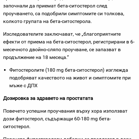
започнали да приемат бета-ситостерол след
проучването, са подобрили симптомите си толкова,
колкото групата на бета-ситостерола.
Изследователите заключават, че „благоприятните
ефекти от приема на бета-ситостерол, регистрирани в 6-
месечното двойно-сляпо проучване, се запазват в
продължение на 18 месеца.“
Фитостеролите (180 mg бета-ситостерол) изглежда
подобряват качеството на живот и симптомите при
мъже с ДПХ
Дозировка за здравето на простатата
Повечето успешни проучвания върху хора използват
дози фитостерол, съдържащи 60-180 mg бета-
ситостерол.