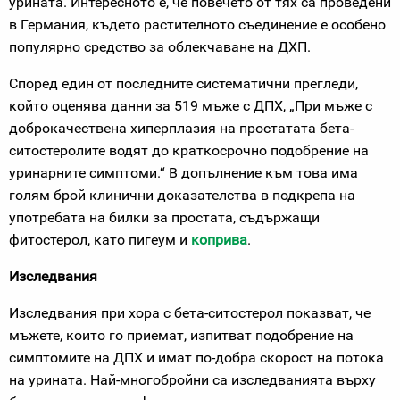
урината. Интересното е, че повечето от тях са проведени
в Германия, където растителното съединение е особено
популярно средство за облекчаване на ДХП.
Според един от последните систематични прегледи,
който оценява данни за 519 мъже с ДПХ, „При мъже с
доброкачествена хиперплазия на простатата бета-
ситостеролите водят до краткосрочно подобрение на
уринарните симптоми.“ В допълнение към това има
голям брой клинични доказателства в подкрепа на
употребата на билки за простата, съдържащи
фитостерол, като пигеум и
коприва
.
Изследвания
Изследвания при хора с бета-ситостерол показват, че
мъжете, които го приемат, изпитват подобрение на
симптомите на ДПХ и имат по-добра скорост на потока
на урината. Най-многобройни са изследванията върху