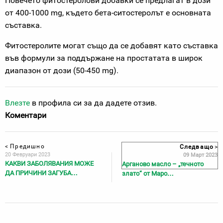
Повечето фитостеролови добавки се предлагат в дози
от 400-1000 mg, където бета-ситостеролът е основната
съставка.
Фитостеролите могат също да се добавят като съставка
във формули за поддържане на простатата в широк
диапазон от дози (50-450 mg).
Влезте
в профила си за да дадете отзив.
Коментари
<
Предишно
Следващо
>
20 Февруари 2023
09 Март 2023
КАКВИ ЗАБОЛЯВАНИЯ МОЖЕ
Арганово масло – „течното
ДА ПРИЧИНИ ЗАГУБА…
злато“ от Маро…