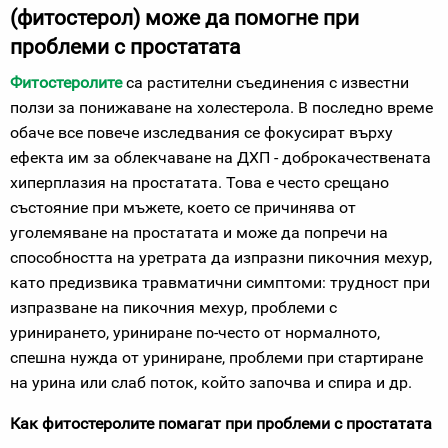
(фитостерол) може да помогне при
проблеми с простатата
Фитостеролите
са растителни съединения с известни
ползи за понижаване на холестерола. В последно време
обаче все повече изследвания се фокусират върху
ефекта им за облекчаване на ДХП - доброкачествената
хиперплазия на простатата. Това е често срещано
състояние при мъжете, което се причинява от
уголемяване на простатата и може да попречи на
способността на уретрата да изпразни пикочния мехур,
като предизвика травматични симптоми: трудност при
изпразване на пикочния мехур, проблеми с
уринирането, уриниране по-често от нормалното,
спешна нужда от уриниране, проблеми при стартиране
на урина или слаб поток, който започва и спира и др.
Как фитостеролите помагат при проблеми с простатата