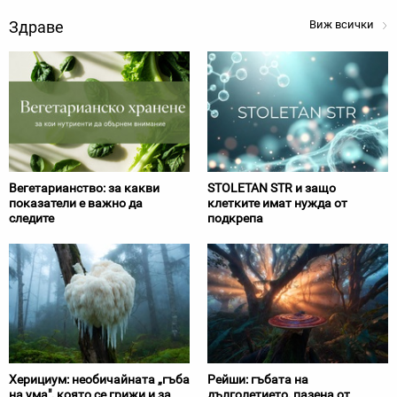
Здраве
Виж всички
Вегетарианство: за какви
STOLETAN STR и защо
показатели е важно да
клетките имат нужда от
следите
подкрепа
Херициум: необичайната „гъба
Рейши: гъбата на
на ума", която се грижи и за
дълголетието, пазена от