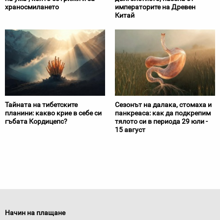
храносмилането
императорите на Древен
Китай
Тайната на тибетските
Сезонът на далака, стомаха и
планини: какво крие в себе си
панкреаса: как да подкрепим
гъбата Кордицепс?
тялото си в периода 29 юли -
15 август
Начин на плащане