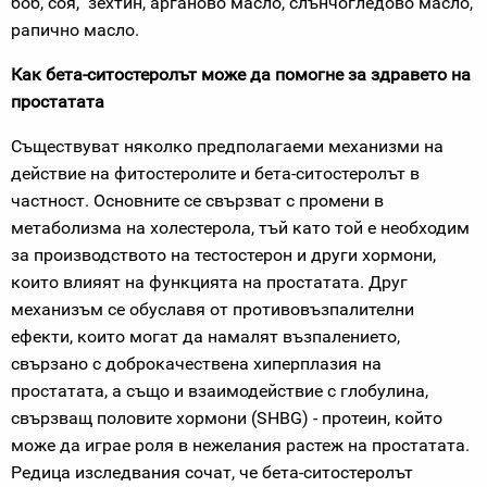
боб, соя, зехтин, арганово масло, слънчогледово масло,
рапично масло.
Как бета-ситостеролът може да помогне за здравето на
простатата
Съществуват няколко предполагаеми механизми на
действие на фитостеролите и бета-ситостеролът в
частност. Основните се свързват с промени в
метаболизма на холестерола, тъй като той е необходим
за производството на тестостерон и други хормони,
които влияят на функцията на простатата. Друг
механизъм се обуславя от противовъзпалителни
ефекти, които могат да намалят възпалението,
свързано с доброкачествена хиперплазия на
простатата, а също и взаимодействие с глобулина,
свързващ половите хормони (SHBG) - протеин, който
може да играе роля в нежелания растеж на простатата.
Редица изследвания сочат, че бета-ситостеролът