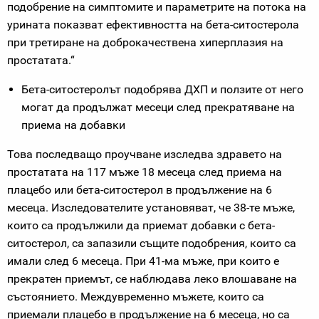
подобрение на симптомите и параметрите на потока на
урината показват ефективността на бета-ситостерола
при третиране на доброкачествена хиперплазия на
простатата.“
Бета-ситостеролът подобрява ДХП и ползите от него
могат да продължат месеци след прекратяване на
приема на добавки
Това последващо проучване изследва здравето на
простатата на 117 мъже 18 месеца след приема на
плацебо или бета-ситостерол в продължение на 6
месеца. Изследователите установяват, че 38-те мъже,
които са продължили да приемат добавки с бета-
ситостерол, са запазили същите подобрения, които са
имали след 6 месеца. При 41-ма мъже, при които е
прекратен приемът, се наблюдава леко влошаване на
състоянието. Междувременно мъжете, които са
приемали плацебо в продължение на 6 месеца, но са