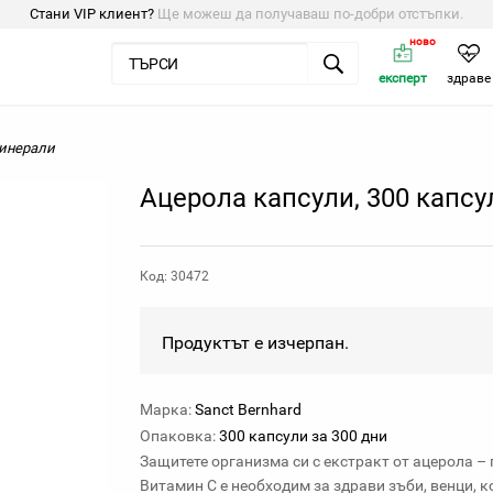
Стани VIP клиент?
Ще можеш да получаваш по-добри отстъпки.
ново
експерт
здраве
инерали
Ацерола капсули, 300 капсу
Код: 30472
Продуктът е изчерпан.
Марка:
Sanct Bernhard
Опаковка:
300 капсули за 300 дни
Защитете организма си с екстракт от ацерола –
Витамин С е необходим за здрави зъби, венци, 