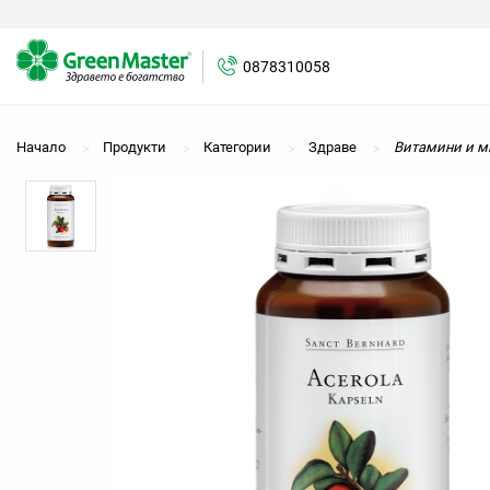
0878310058
0878310058
Начало
Продукти
Категории
Здраве
Витамини и м