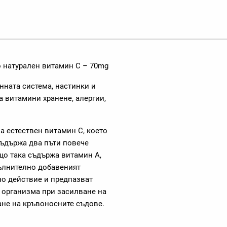
о натурален витамин С – 70mg
унната система, настинки и
а витамини хранене, алергии,
а естествен витамин С, което
съдържа два пъти повече
що така съдържа витамин А,
пълнително добавеният
но действие и предпазват
 организма при засилване на
ане на кръвоносните съдове.