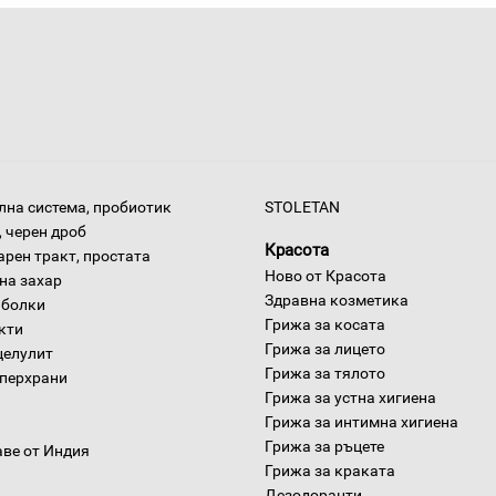
на система, пробиотик
STOLETAN
 черен дроб
Красота
арен тракт, простата
Ново от Красота
на захар
Здравна козметика
 болки
Грижа за косата
окти
Грижа за лицето
целулит
Грижа за тялото
уперхрани
Грижа за устна хигиена
Грижа за интимна хигиена
Грижа за ръцете
аве от Индия
Грижа за краката
Дезодоранти