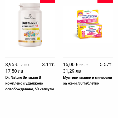
8,95 €
3.11т.
16,00 €
5.57т.
12.75 €
22.9 €
17,50 лв
31,29 лв
Dr. Nature Витамин B
Мултивитамини и минерали
комплекс с удължено
за жени, 30 таблетки
освобождаване, 60 капсули