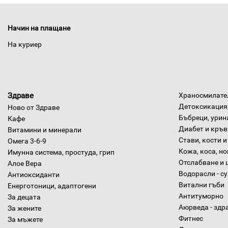
Начин на плащане
На куриер
Здраве
Храносмилател
Детоксикация,
Ново от Здраве
Бъбреци, урин
Кафе
Диабет и кръв
Витамини и минерали
Стави, кости и
Омега 3-6-9
Кожа, коса, н
Имунна система, простуда, грип
Отслабване и 
Алое Вера
Водорасли - с
Антиоксиданти
Витални гъби
Енерготоници, адаптогени
Антитуморно
За децата
Аюрведа - здр
За жените
Фитнес
За мъжете