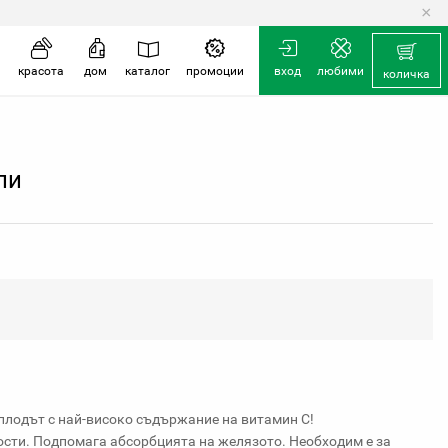
×
количка
красота
дом
каталог
промоции
вход
любими
количка
ли
 плодът с най-високо съдържание на витамин С!
кости. Подпомага абсорбцията на желязото. Необходим е за