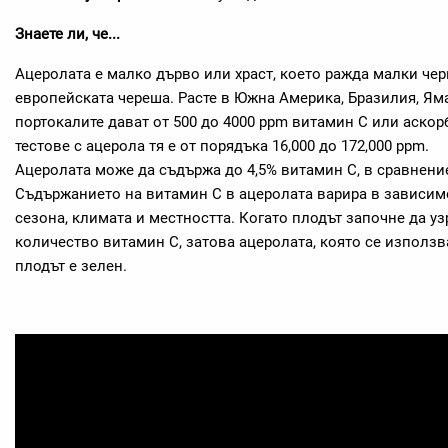
Знаете ли, че...
Ацеролата е малко дърво или храст, което ражда малки че
европейската череша. Расте в Южна Америка, Бразилия, Ям
портокалите дават от 500 до 4000 ppm витамин С или аскор
тестове с ацерола тя е от порядъка 16,000 до 172,000 ppm.
Ацеролата може да съдържа до 4,5% витамин С, в сравнение
Съдържанието на витамин С в ацеролата варира в зависимо
сезона, климата и местността. Когато плодът започне да уз
количество витамин С, затова ацеролата, която се използва
плодът е зелен.