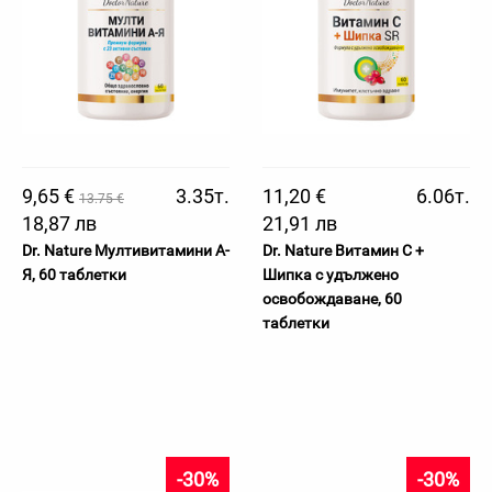
9,65 €
3.35т.
11,20 €
6.06т.
13.75 €
18,87 лв
21,91 лв
Dr. Nature Мултивитамини А-
Dr. Nature Витамин C +
Я, 60 таблетки
Шипка с удължено
освобождаване, 60
таблетки
-30%
-30%