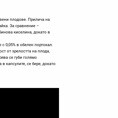
рвени плодове. Прилича на
айка. За сравнение –
бинова киселина, докато в
 с 0,05% в обелен портокал.
ст от зрелостта на плода,
рява се губи голямо
 в капсулите, се бере, докато