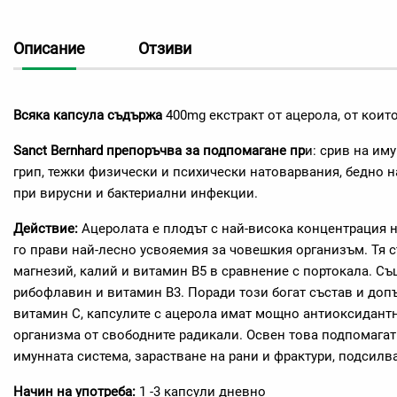
Описание
Отзиви
Всяка капсула съдържа
400mg екстракт от ацерола, от коит
Sanct Bernhard препоръчва за подпомагане пр
и: срив на им
грип, тежки физически и психически натоварвания, бедно н
при вирусни и бактериални инфекции.
Действие:
Ацеролата е плодът с най-висока концентрация н
го прави най-лесно усвояемия за човешкия организъм. Тя 
магнезий, калий и витамин В5 в сравнение с портокала. Съ
рибофлавин и витамин В3. Поради този богат състав и до
витамин С, капсулите с ацерола имат мощно антиоксидант
организма от свободните радикали. Освен това подпомагат
имунната система, зарастване на рани и фрактури, подсилв
Начин на употреба:
1 -3 капсули дневно