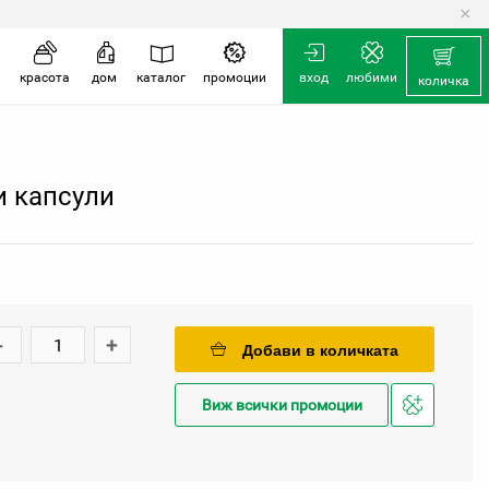
×
красота
дом
каталог
промоции
вход
любими
количка
и капсули
-
+
Добави в количката
Виж всички промоции
Добави
в
любими