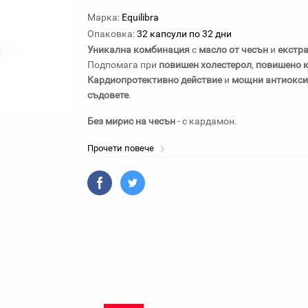
Марка:
Equilibra
Опаковка:
32 капсули по 32 дни
Уникална комбинация
с
масло от чесън
и
екстра
Подпомага при
повишен холестерол
,
повишено к
Кардиопротективно действие
и
мощни антиокси
съдовете
.
Без мирис на чесън
- с кардамон.
Прочети повече