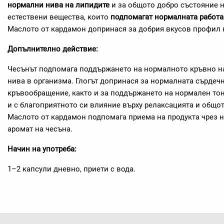
нормални нива на липидите
и за общото добро състояние 
естествени вещества, които
подпомагат нормалната работа 
Маслото от кардамон допринася за добрия вкусов профил н
Допълнително действие:
Чесънът подпомага поддържането на нормалното кръвно н
нива в организма. Глогът допринася за нормалната сърдеч
кръвообращение, както и за поддържането на нормален тону
и с благоприятното си влияние върху релаксацията и общо
Маслото от кардамон подпомага приема на продукта чрез н
аромат на чесъна.
Начин на употреба:
1–2 капсули дневно, приети с вода.