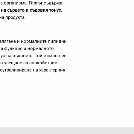
на организма.
Глогът
съдържа
на сърцето и съдовия тонус.
а продукта.
алягане и нормалните липидни
на функция и нормалното
с на съдовете. Той е известен
то усещане за спокойствие.
еутрализиране на характерния