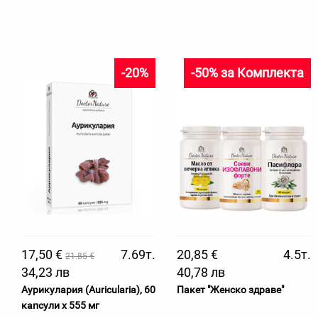
-20%
-50% за Комплекта
17,50 €
7.69т.
20,85 €
4.5т.
21.85 €
34,23 лв
40,78 лв
Аурикулария (Auricularia), 60
Пакет "Женско здраве"
капсули х 555 мг