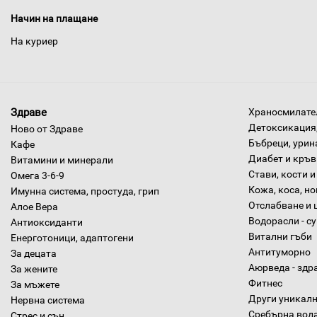
Начин на плащане
На куриер
Здраве
Храносмилател
Детоксикация,
Ново от Здраве
Бъбреци, урин
Кафе
Диабет и кръв
Витамини и минерали
Стави, кости и
Омега 3-6-9
Кожа, коса, н
Имунна система, простуда, грип
Отслабване и 
Алое Вера
Водорасли - с
Антиоксиданти
Витални гъби
Енерготоници, адаптогени
Антитуморно
За децата
Аюрведа - здр
За жените
Фитнес
За мъжете
Други уникалн
Нервна система
Сребърна вод
Стрес и сън