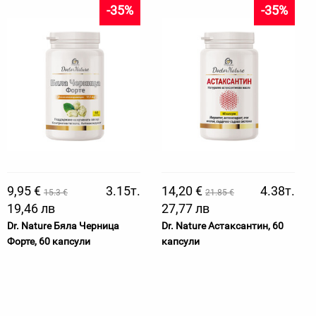
-35%
-35%
9,95 €
3.15т.
14,20 €
4.38т.
15.3 €
21.85 €
19,46 лв
27,77 лв
Dr. Nature Бяла Черница
Dr. Nature Астаксантин, 60
Форте, 60 капсули
капсули