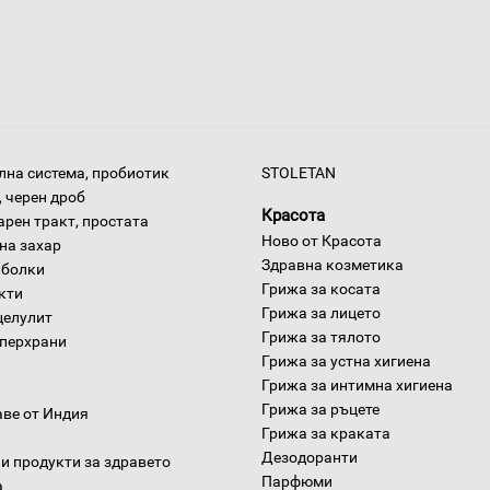
на система, пробиотик
STOLETAN
 черен дроб
Красота
арен тракт, простата
Ново от Красота
на захар
Здравна козметика
 болки
Грижа за косата
окти
Грижа за лицето
целулит
Грижа за тялото
уперхрани
Грижа за устна хигиена
Грижа за интимна хигиена
Грижа за ръцете
аве от Индия
Грижа за краката
Дезодоранти
и продукти за здравето
Парфюми
а