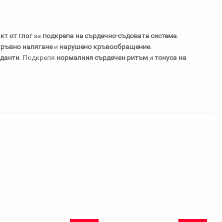
кт от глог
за
подкрепа на сърдечно-съдовата система
.
ръвно налягане
и
нарушено кръвообращение
.
данти
. Подкрепя
нормалния сърдечен ритъм
и
тонуса на