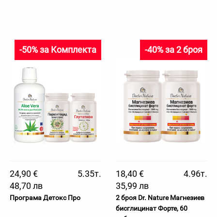
-50% за Комплекта
-40% за 2 броя
24,90 €
5.35т.
18,40 €
4.96т.
48,70 лв
35,99 лв
Програма Детокс Про
2 броя Dr. Nature Магнезиев
бисглицинат Форте, 60