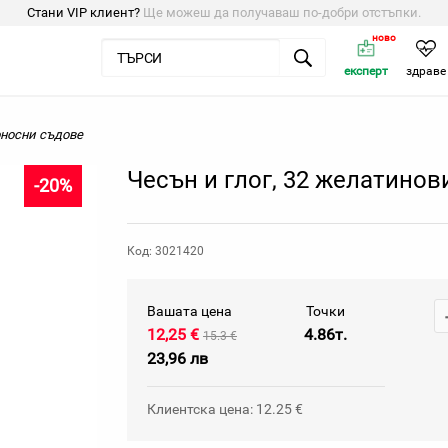
Стани VIP клиент?
Ще можеш да получаваш по-добри отстъпки.
ново
експерт
здраве
оносни съдове
Чесън и глог, 32 желатинов
-20%
Код: 3021420
Вашата цена
Точки
12,25 €
4.86т.
15.3 €
23,96 лв
Клиентска цена: 12.25 €